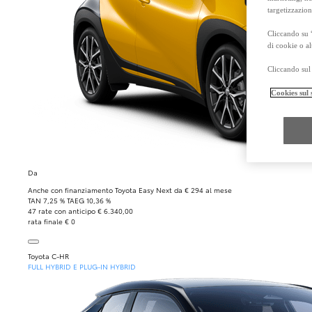
Tyre Park
Toyo
targetizzazion
Assistenza
Vettura di
Cliccando su 
Carrozzeri
di cookie o al
Cliccando sul 
Cookies sul 
Da
Anche con finanziamento Toyota Easy Next da € 294 al mese
TAN 7,25 % TAEG 10,36 %
47 rate con anticipo € 6.340,00
rata finale € 0
Toyota C-HR
FULL HYBRID E PLUG-IN HYBRID