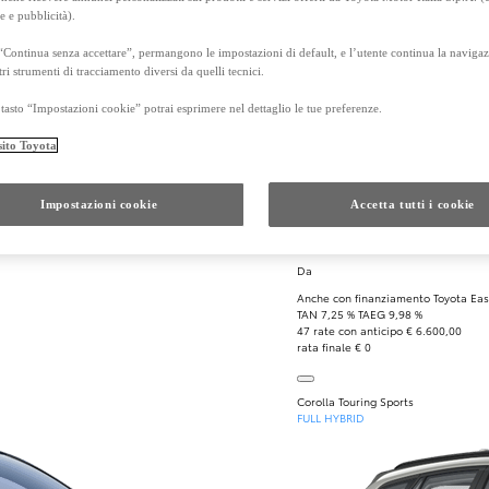
ta e Special Olympics Italia
Toyota Charging Network
a11yO
e e pubblicità).
 stradale
WeToyota
 cortesia
Sistemi multimediali
“Continua senza accettare”, permangono le impostazioni di default, e l’utente continua la navigaz
a e verniciatura
Verifica servizi connessi
FAQ, guide e tutorial
tri strumenti di tracciamento diversi da quelli tecnici.
tasto “Impostazioni cookie” potrai esprimere nel dettaglio le tue preferenze.
sito Toyota
Impostazioni cookie
Accetta tutti i cookie
Da
Anche con finanziamento Toyota Eas
TAN 7,25 % TAEG 9,98 %
47 rate con anticipo € 6.600,00
rata finale € 0
Corolla Touring Sports
FULL HYBRID