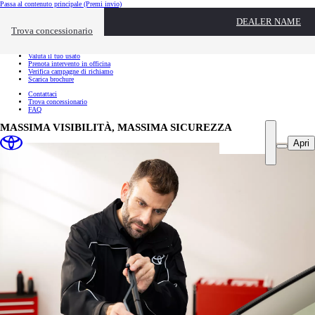
Passa al contenuto principale
(Premi invio)
Link utili
DEALER NAME
Chiudi overlay
Trova concessionario
Link utili
Richiedi appuntamento
Valuta il tuo usato
Prenota intervento in officina
Verifica campagne di richiamo
Scarica brochure
Contattaci
Trova concessionario
FAQ
MASSIMA VISIBILITÀ, MASSIMA SICUREZZA
Apri