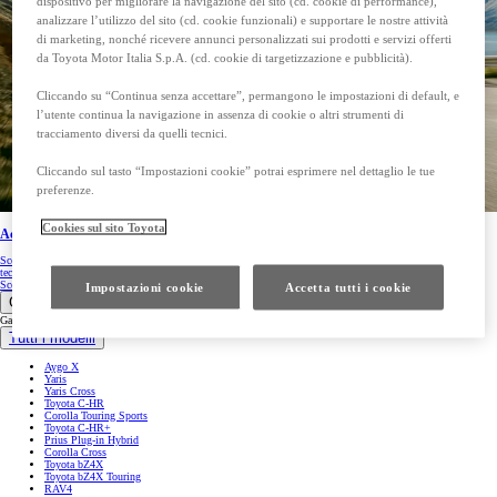
dispositivo per migliorare la navigazione del sito (cd. cookie di performance),
analizzare l’utilizzo del sito (cd. cookie funzionali) e supportare le nostre attività
di marketing, nonché ricevere annunci personalizzati sui prodotti e servizi offerti
da Toyota Motor Italia S.p.A. (cd. cookie di targetizzazione e pubblicità).
Cliccando su “Continua senza accettare”, permangono le impostazioni di default, e
l’utente continua la navigazione in assenza di cookie o altri strumenti di
tracciamento diversi da quelli tecnici.
Cliccando sul tasto “Impostazioni cookie” potrai esprimere nel dettaglio le tue
preferenze.
Cookies sul sito Toyota
Accessori
Scopri gli accessori e gli optional che puoi acquistare per la tua auto: Toyota ti offre il massimo della
tecnologia e personalizzazione.
Scopri di più
Impostazioni cookie
Accetta tutti i cookie
Gamma
Gamma
Tutti i modelli
Aygo X
Yaris
Yaris Cross
Toyota C-HR
Corolla Touring Sports
Toyota C-HR+
Prius Plug-in Hybrid
Corolla Cross
Toyota bZ4X
Toyota bZ4X Touring
RAV4