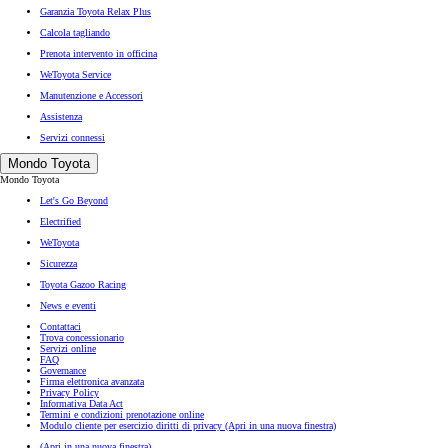
Garanzia Toyota Relax Plus
Calcola tagliando
Prenota intervento in officina
WeToyota Service
Manutenzione e Accessori
Assistenza
Servizi connessi
Mondo Toyota
Mondo Toyota
Let's Go Beyond
Electrified
WeToyota
Sicurezza
Toyota Gazoo Racing
News e eventi
Contattaci
Trova concessionario
Servizi online
FAQ
Governance
Firma elettronica avanzata
Privacy Policy
Informativa Data Act
Termini e condizioni prenotazione online
Modulo cliente per esercizio diritti di privacy
(Apri in una nuova finestra)
(Apri in una nuova finestra)