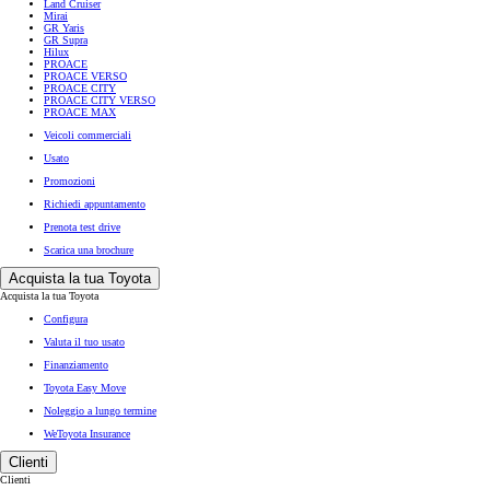
Land Cruiser
Mirai
GR Yaris
GR Supra
Hilux
PROACE
PROACE VERSO
PROACE CITY
PROACE CITY VERSO
PROACE MAX
Veicoli commerciali
Usato
Promozioni
Richiedi appuntamento
Prenota test drive
Scarica una brochure
Acquista la tua Toyota
Acquista la tua Toyota
Configura
Valuta il tuo usato
Finanziamento
Toyota Easy Move
Noleggio a lungo termine
WeToyota Insurance
Clienti
Clienti