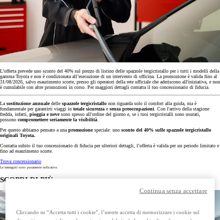
L’offerta prevede uno sconto del 40% sul prezzo di listino delle spazzole tergicristallo per i tutti i modelli della
gamma Toyota e non è condizionata all’esecuzione di un intervento di officina. La promozione è valida fino al
31/08/2026, salvo esaurimento scorte, presso gli operatori della rete ufficiale che aderiscono all'iniziativa, e non
è cumulabile con altre promozioni in corso. Per maggiori dettagli contatta il tuo concessionario di fiducia.
La
sostituzione annuale
delle
spazzole tergicristallo
non riguarda solo il comfort alla guida, ma è
fondamentale per garantirti viaggi in
totale sicurezza
e
senza preoccupazioni
. Con l'arrivo della stagione
fredda, infatti,
pioggia e neve
sono spesso all'ordine del giorno e, se i tuoi tergicristalli sono usurati,
possono
compromettere seriamente la visibilità
.
Per questo abbiamo pensato a una
promozione
speciale: uno
sconto del 40% sulle spazzole tergicristallo
originali Toyota.
Contatta subito il tuo concessionario di fiducia per ulteriori dettagli, l’offerta è valida per un periodo limitato e
fino ad esaurimento scorte.
Trova concessionario
Le immagini sono puramente indicative.
SCOPRI DI PIÙ
Continua senza accettare
Cliccando su “Accetta tutti i cookie”, l’utente accetta di memorizzare i cookie sul