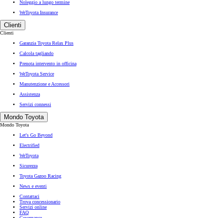
Noleggio a lungo termine
WeToyota Insurance
Clienti
Clienti
Garanzia Toyota Relax Plus
Calcola tagliando
Prenota intervento in officina
WeToyota Service
Manutenzione e Accessori
Assistenza
Servizi connessi
Mondo Toyota
Mondo Toyota
Let's Go Beyond
Electrified
WeToyota
Sicurezza
Toyota Gazoo Racing
News e eventi
Contattaci
Trova concessionario
Servizi online
FAQ
Governance