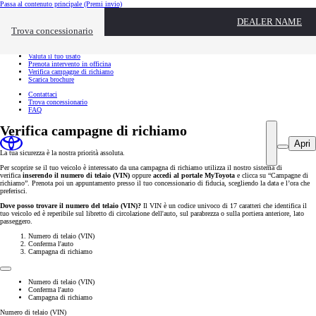
Passa al contenuto principale
(Premi invio)
Link utili
DEALER NAME
Chiudi overlay
Trova concessionario
Link utili
Richiedi appuntamento
Valuta il tuo usato
Prenota intervento in officina
Verifica campagne di richiamo
Scarica brochure
Contattaci
Trova concessionario
FAQ
Verifica campagne di richiamo
Apri
La tua sicurezza è la nostra priorità assoluta.
Per scoprire se il tuo veicolo è interessato da una campagna di richiamo utilizza il nostro sistema di
verifica
inserendo il numero di telaio (VIN)
oppure
accedi al portale MyToyota
e clicca su “Campagne di
richiamo”. Prenota poi un appuntamento presso il tuo concessionario di fiducia, scegliendo la data e l’ora che
preferisci.
Dove posso trovare il numero del telaio (VIN)?
Il VIN è un codice univoco di 17 caratteri che identifica il
tuo veicolo ed è reperibile sul libretto di circolazione dell'auto, sul parabrezza o sulla portiera anteriore, lato
passeggero.
Numero di telaio (VIN)
Conferma l'auto
Campagna di richiamo
Numero di telaio (VIN)
Conferma l'auto
Campagna di richiamo
Numero di telaio (VIN)