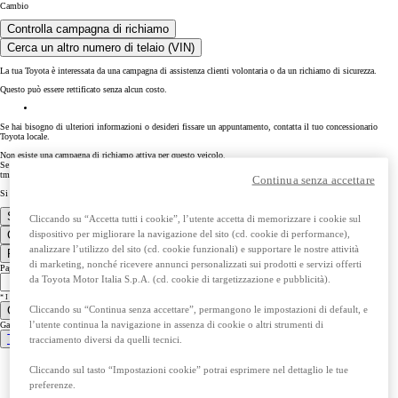
Cambio
Controlla campagna di richiamo
Cerca un altro numero di telaio (VIN)
La tua Toyota è interessata da una campagna di assistenza clienti volontaria o da un richiamo di sicurezza.
Questo può essere rettificato senza alcun costo.
Se hai bisogno di ulteriori informazioni o desideri fissare un appuntamento, contatta il tuo concessionario
Toyota locale.
Non esiste una campagna di richiamo attiva per questo veicolo.
Se hai altre domande, potrai contattarci: chiamando il numero 800 869682, inviando una mail all’indirizzo
tmi.customerrelation@toyota-europe.com o compilando il form presente nella sezione Clienti.
Continua senza accettare
Si è verificato un errore durante il recupero dei dati. Per favore riprova più tardi.
Stampa la conferma
Cliccando su “Accetta tutti i cookie”, l’utente accetta di memorizzare i cookie sul
dispositivo per migliorare la navigazione del sito (cd. cookie di performance),
Cerca un altro numero di telaio (VIN)
analizzare l’utilizzo del sito (cd. cookie funzionali) e supportare le nostre attività
Richiedi appuntamento
di marketing, nonché ricevere annunci personalizzati sui prodotti e servizi offerti
Page the user clicked
da Toyota Motor Italia S.p.A. (cd. cookie di targetizzazione e pubblicità).
* I campi contrassegnati da asterisco sono obbligatori
Cliccando su “Continua senza accettare”, permangono le impostazioni di default, e
Gamma
l’utente continua la navigazione in assenza di cookie o altri strumenti di
Gamma
Tutti i modelli
tracciamento diversi da quelli tecnici.
Aygo X
Cliccando sul tasto “Impostazioni cookie” potrai esprimere nel dettaglio le tue
Yaris
Yaris Cross
preferenze.
Toyota C-HR