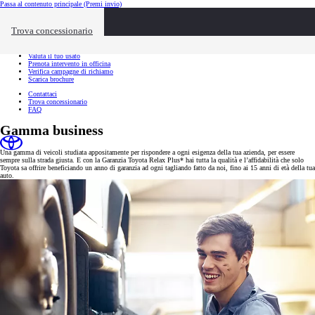
Passa al contenuto principale
(Premi invio)
Link utili
Chiudi overlay
Trova concessionario
Link utili
Richiedi appuntamento
Valuta il tuo usato
Prenota intervento in officina
Verifica campagne di richiamo
Scarica brochure
Contattaci
Trova concessionario
FAQ
Gamma business
Una gamma di veicoli studiata appositamente per rispondere a ogni esigenza della tua azienda, per essere
sempre sulla strada giusta. E con la Garanzia Toyota Relax Plus* hai tutta la qualità e l’affidabilità che solo
Toyota sa offrire beneficiando un anno di garanzia ad ogni tagliando fatto da noi, fino ai 15 anni di età della tua
auto.