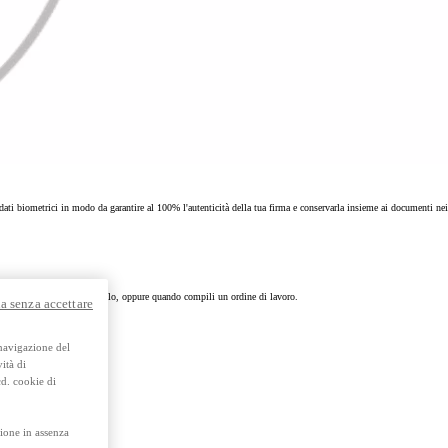
y Next da € 239 al mese
Usato Toyota Approved
Trova subito e prenota diret
te.
i dati biometrici in modo da garantire al 100% l'autenticità della tua firma e conservarla insieme ai documenti nei
Scarica brochure
o ti viene consegnato un veicolo, oppure quando compili un ordine di lavoro.
a senza accettare
 navigazione del
ità di
cd. cookie di
ione in assenza