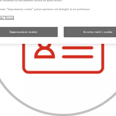
tri strumenti di tracciamento diversi da quelli tecnici.
tasto “Impostazioni cookie” potrai esprimere nel dettaglio le tue preferenze.
sito Toyota
Da
Anche con finanziamento Toyota Eas
TAN 7,75 % TAEG 8,79 %
Impostazioni cookie
Accetta tutti i cookie
47 rate con anticipo € 17.050,00
rata finale € 21.201
GR Yaris
Da
PROACE CITY
ANCHE IN VERSIONE ELECTRIC
Da € 16.300 (IVA esclusa)
PROACE
ANCHE IN VERSIONE ELECTRIC
Da € 21.000 (IVA esclusa)
e di un autoveicolo posseduto da almeno 5 mesi, presso i concessionari che aderiscono all'ini