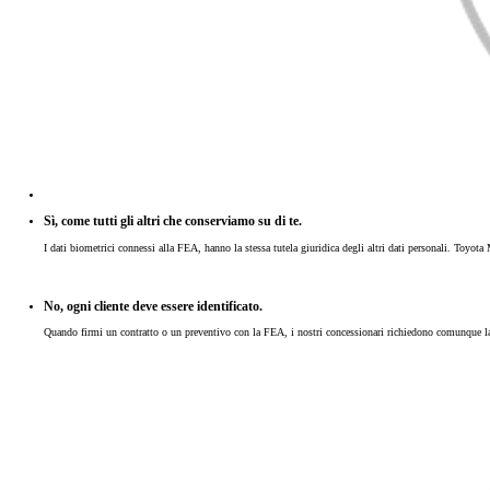
Sì, come tutti gli altri che conserviamo su di te.
I dati biometrici connessi alla FEA, hanno la stessa tutela giuridica degli altri dati personali. Toyota M
No, ogni cliente deve essere identificato.
Quando firmi un contratto o un preventivo con la FEA, i nostri concessionari richiedono comunque la pr