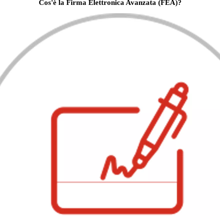
Cos'è la Firma Elettronica Avanzata (FEA)?
Corolla Cross
FULL HYBRID
anche in versione GR SPORT
Da