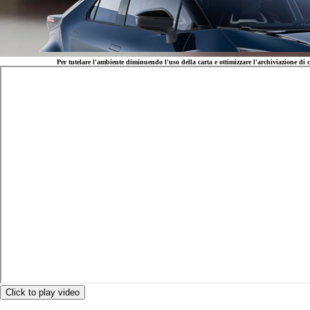
Per tutelare l'ambiente diminuendo l'uso della carta e ottimizzare l'archiviazione di c
Da
Anche con finanziamento Toyota Easy Next da € 175 al mese
TAN 7,25 % TAEG 8,52 %
47 rate con anticipo € 10.750,00
rata finale € 16.643
Click to play video