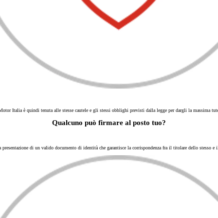
otor Italia è quindi tenuta alle stesse cautele e gli stessi obblighi previsti dalla legge per dargli la massima tut
Qualcuno può firmare al posto tuo?
esentazione di un valido documento di identità che garantisce la corrispondenza fra il titolare dello stesso e il