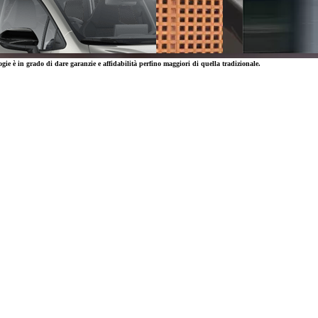
ogie è in grado di dare garanzie e affidabilità perfino maggiori di quella tradizionale.
y Next da € 239 al mese