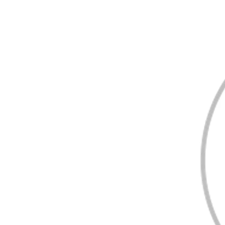
Prius Plug-in
PLUG-IN HYBRID
Da