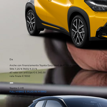
Tyre Park
Toyo
Assistenza
Vettura di
Carrozzeri
Da
Anche con finanziamento Toyota Easy Next da € 119 al mese
TAN 7,25 % TAEG 9,23 %
47 rate con anticipo € 6.340,00
rata finale € 9550
Toyota C-HR
FULL HYBRID E PLUG-IN HYBRID