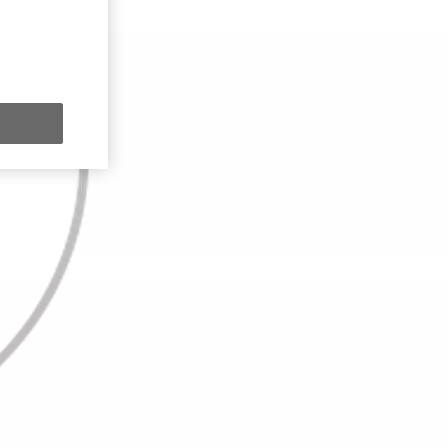
y Next da € 309 al mese
ziativa. Per maggiori dettagli sulle offerte in corso
clicca qui
.