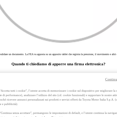
Anche con finanziamento Toyota Eas
TAN 7,75 % TAEG 8,95 %
47 rate con anticipo € 13.560,00
rata finale € 17.897
RAV4
FULL HYBRID E PLUG-IN HYBRID
re e validare un documento. La FEA va apposta su un apposito tablet che registra la pressione, il movimento e altr
Quando ti chiediamo di apporre una firma elettronica?
li e rilasci il relativo consenso, quando sottoscrivi un contratto o un preventivo, quando prenoti un test drive 
Continu
Accetta tutti i cookie”, l’utente accetta di memorizzare i cookie sul dispositivo per migliorare la
ie di performance), analizzare l’utilizzo del sito (cd. cookie funzionali) e supportare le nostre attiv
ché ricevere annunci personalizzati sui prodotti e servizi offerti da Toyota Motor Italia S.p.A. (
e e pubblicità).
“Continua senza accettare”, permangono le impostazioni di default, e l’utente continua la navigaz