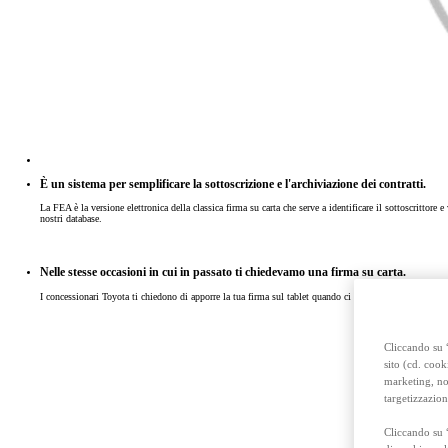
Anche con finanziamento Toyota Easy Next da € 239 al mese
TAN 7,25 % TAEG 8,38 %
47 rate con anticipo € 15.870,00
rata finale € 18.269
Toyota bZ4X Touring
FULL ELECTRIC
È un sistema per semplificare la sottoscrizione e l'archiviazione dei contratti.
La FEA è la versione elettronica della classica firma su carta che serve a identificare il sottoscritto
nostri database.
Nelle stesse occasioni in cui in passato ti chiedevamo una firma su carta.
I concessionari Toyota ti chiedono di apporre la tua firma sul tablet quando ci dai i tuoi dati persona
Cliccando su “
sito (cd. cook
marketing, non
targetizzazion
Cliccando su 