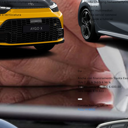
ta e Special Olympics Italia
Toyota Charging Network
a11yO
 stradale
WeToyota
 cortesia
Sistemi multimediali
a e verniciatura
Verifica servizi connessi
FAQ, guide e tutorial
Da
Anche con finanziamento Toyota Eas
TAN 7,25 % TAEG 8,98 %
47 rate con anticipo € 6.600,00
rata finale € 11.323
Corolla Touring Sports
FULL HYBRID