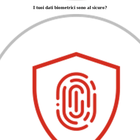
I tuoi dati biometrici sono al sicuro?