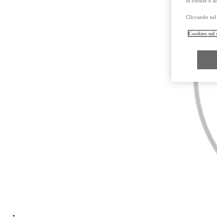
di cookie o al
Cliccando sul 
Cookies sul 
Da
Anche con finanziamento Toyota Easy Next da € 399 al mese
TAN 7,25 % TAEG 8,31 %
47 rate con anticipo € 18.540,00
rata finale € 16.131
Mirai
ZERO EMISSIONI, SOLO GOCCE D'ACQUA
Nuovo Hilux
MILD HYBRID E FULL ELECTRIC
Da € 36.400 (IVA esclusa)
PROACE MAX
ANCHE IN VERSIONE ELECTRIC
Da € 23.500 (IVA esclusa)
I prezzi mostrati sono prezzi promozionali validi con Bonus Toyota.
Prezzi promozionali validi fino al 31/07/2026 validi in caso di permuta o rottamazion