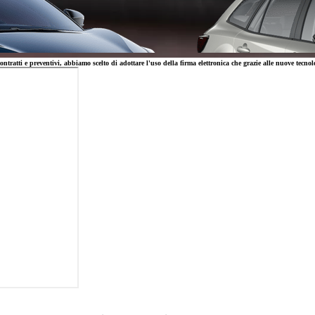
ontratti e preventivi, abbiamo scelto di adottare l'uso della firma elettronica che grazie alle nuove tecnol
Da
Anche con finanziamento Toyota Eas
TAN 7,75 % TAEG 9,20 %
47 rate con anticipo € 12.860,00
rata finale € 12.780