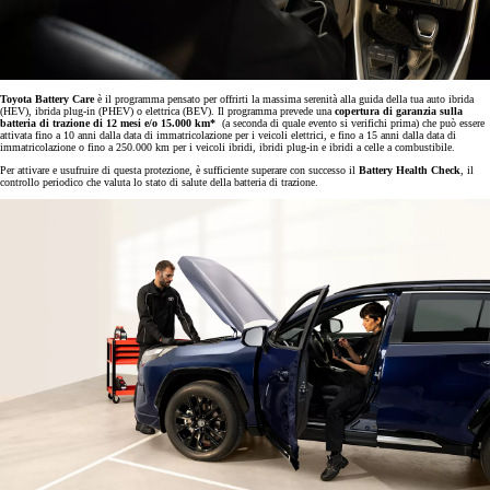
Toyota
Battery Care
è il programma pensato per offrirti la massima serenità alla guida della tua auto ibrida
(HEV), ibrida plug-in (PHEV) o elettrica (BEV). Il programma prevede una
copertura di garanzia sulla
batteria di trazione di 12 mesi e/o 15.000 km*
(a seconda di quale evento si verifichi prima) che può essere
attivata fino a 10 anni dalla data di immatricolazione per i veicoli elettrici, e fino a 15 anni dalla data di
immatricolazione o fino a 250.000 km per i veicoli ibridi, ibridi plug-in e ibridi a celle a combustibile.
Per attivare e usufruire di questa protezione, è sufficiente superare con successo il
Battery Health Check
, il
controllo periodico che valuta lo stato di salute della batteria di trazione.