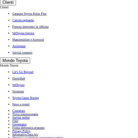
Clienti
Clienti
Garanzia Toyota Relax Plus
Calcola tagliando
Prenota intervento in officina
WeToyota Service
Manutenzione e Accessori
Assistenza
Servizi connessi
Mondo Toyota
Mondo Toyota
Let's Go Beyond
Electrified
WeToyota
Sicurezza
Toyota Gazoo Racing
News e eventi
Contattaci
Trova concessionario
Servizi online
FAQ
Governance
Firma elettronica avanzata
Privacy Policy
Informativa Data Act
Termini e condizioni prenotazione online