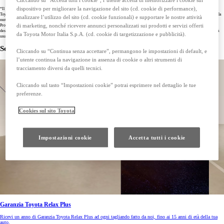
dispositivo per migliorare la navigazione del sito (cd. cookie di performance),
*Il periodo di copertura della garanzia Battery Care corrisponde all’intervallo di manutenzione che, per la maggior parte dei veicoli
Toyota e Lexus è di 12 mesi e 15.000 km (a seconda dell'evento che si verifica per primo) ma può variare a seconda del veicolo e della
analizzare l’utilizzo del sito (cd. cookie funzionali) e supportare le nostre attività
motorizzazione. Per conoscere gli intervalli di manutenzione del tuo veicolo consulta il Libretto di Manutenzione e Garanzia. Il
di marketing, nonché ricevere annunci personalizzati sui prodotti e servizi offerti
Programma copre i guasti della batteria di trazione attribuibili ad un difetto di fabbricazione o di assemblaggio, secondo le condizioni
descritte nei Termini e Condizioni del Programma. Sono esclusi dal programma la gamma PROACE Full Electric e i taxi che hanno già
da Toyota Motor Italia S.p.A. (cd. cookie di targetizzazione e pubblicità).
usufruito di 5 Battery Care. Per maggiori dettagli su copertura, limitazioni ed esclusioni consulta
Termini e Condizioni
download (pdf(
.
Scopri di più
Cliccando su “Continua senza accettare”, permangono le impostazioni di default, e
l’utente continua la navigazione in assenza di cookie o altri strumenti di
tracciamento diversi da quelli tecnici.
Cliccando sul tasto “Impostazioni cookie” potrai esprimere nel dettaglio le tue
preferenze.
Cookies sul sito Toyota
Impostazioni cookie
Accetta tutti i cookie
Garanzia Toyota Relax Plus
Ricevi un anno di Garanzia Toyota Relax Plus ad ogni tagliando fatto da noi, fino ai 15 anni di età della tua
auto.