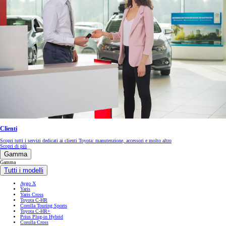
Clienti
Scopri tutti i servizi dedicati ai clienti Toyota: manutenzione, accessori e molto altro
Scopri di più
Gamma
Gamma
Tutti i modelli
Aygo X
Yaris
Yaris Cross
Toyota C-HR
Corolla Touring Sports
Toyota C-HR+
Prius Plug-in Hybrid
Corolla Cross