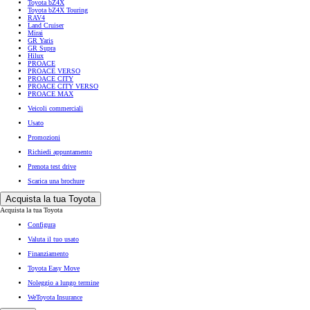
Toyota bZ4X
Toyota bZ4X Touring
RAV4
Land Cruiser
Mirai
GR Yaris
GR Supra
Hilux
PROACE
PROACE VERSO
PROACE CITY
PROACE CITY VERSO
PROACE MAX
Veicoli commerciali
Usato
Promozioni
Richiedi appuntamento
Prenota test drive
Scarica una brochure
Acquista la tua Toyota
Acquista la tua Toyota
Configura
Valuta il tuo usato
Finanziamento
Toyota Easy Move
Noleggio a lungo termine
WeToyota Insurance