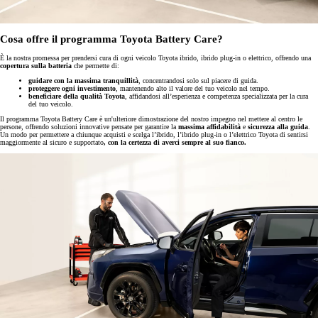
Cosa offre il programma Toyota Battery Care?
È la nostra promessa per prendersi cura di ogni veicolo Toyota ibrido, ibrido plug-in o elettrico, offrendo una
copertura sulla batteria
che permette di:
guidare con la massima tranquillità
, concentrandosi solo sul piacere di guida.
proteggere ogni investimento
, mantenendo alto il valore del tuo veicolo nel tempo.
beneficiare della qualità Toyota
, affidandosi all’esperienza e competenza specializzata per la cura
del tuo veicolo.
Il programma Toyota Battery Care è un'ulteriore dimostrazione del nostro impegno nel mettere al centro le
persone, offrendo soluzioni innovative pensate per garantire la
massima affidabilità
e
sicurezza alla guida
.
Un modo per permettere a chiunque acquisti e scelga l’ibrido, l’ibrido plug-in o l’elettrico Toyota di sentirsi
maggiormente al sicuro e supportato
,
con la certezza di averci sempre al suo fianco.