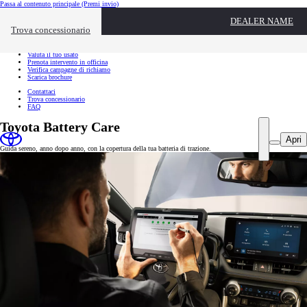
Passa al contenuto principale
(Premi invio)
Link utili
DEALER NAME
Chiudi overlay
Trova concessionario
Link utili
Richiedi appuntamento
Valuta il tuo usato
Prenota intervento in officina
Verifica campagne di richiamo
Scarica brochure
Contattaci
Trova concessionario
FAQ
Toyota Battery Care
Apri
Guida sereno, anno dopo anno, con la copertura della tua batteria di trazione.