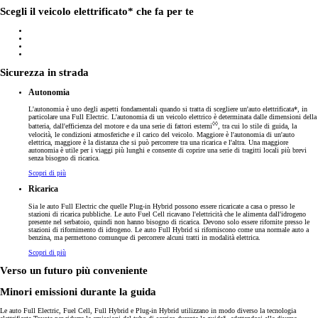
Scegli il veicolo elettrificato* che fa per te
Sicurezza in strada
Autonomia
L'autonomia è uno degli aspetti fondamentali quando si tratta di scegliere un'auto elettrificata*, in
particolare una Full Electric. L'autonomia di un veicolo elettrico è determinata dalle dimensioni della
◊◊
batteria, dall'efficienza del motore e da una serie di fattori esterni
, tra cui lo stile di guida, la
velocità, le condizioni atmosferiche e il carico del veicolo. Maggiore è l'autonomia di un'auto
elettrica, maggiore è la distanza che si può percorrere tra una ricarica e l'altra. Una maggiore
autonomia è utile per i viaggi più lunghi e consente di coprire una serie di tragitti locali più brevi
senza bisogno di ricarica.
Scopri di più
Ricarica
Sia le auto Full Electric che quelle Plug-in Hybrid possono essere ricaricate a casa o presso le
stazioni di ricarica pubbliche. Le auto Fuel Cell ricavano l'elettricità che le alimenta dall'idrogeno
presente nel serbatoio, quindi non hanno bisogno di ricarica. Devono solo essere rifornite presso le
stazioni di rifornimento di idrogeno. Le auto Full Hybrid si riforniscono come una normale auto a
benzina, ma permettono comunque di percorrere alcuni tratti in modalità elettrica.
Scopri di più
Verso un futuro più conveniente
Minori emissioni durante la guida
Le auto Full Electric, Fuel Cell, Full Hybrid e Plug-in Hybrid utilizzano in modo diverso la tecnologia