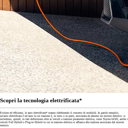
Scopri la tecnologia elettrificata*
Evolute ed efficienti, le auto elettrificate* stanno ridefinendo il concetto di mobilità. In parole semplici,
un'auto elettrificata è un’auto la cui trazione è, in tutto o in parte, assicurata da almeno un motore elettrico: si
includono, quindi, in tale definizione oltre ai veicoli a trazione puramente elettrica, come Toyota bZ4X, anche i
veicoli Full Hybrid e Plug-in Hybrid in cui la trazione elettrica si affianca alla trazione assicurata dal motore
termico.