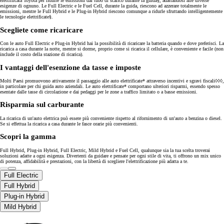
elettrificata Toyota per ridurre le emissioni dal tubo di scarico durante la guida§, adattandosi alle diverse
esigenze di ognuno. Le Full Electric e le Fuel Cell, durante la guida, riescono ad azzerare totalmente le
emissioni, mentre le Full Hybrid e le Plug-in Hybrid riescono comunque a ridurle sfruttando intelligentemente
le tecnologie elettrificate§.
Scegliete come ricaricare
Con le auto Full Electric e Plug-in Hybrid hai la possibilità di ricaricare la batteria quando e dove preferisci. La
ricarica a casa durante la notte, mentre si dorme, proprio come si ricarica il cellulare, è conveniente e facile (non
include il costo della stazione di ricarica).
I vantaggi dell'esenzione da tasse e imposte
Molti Paesi promuovono attivamente il passaggio alle auto elettrificate* attraverso incentivi e sgravi fiscali◊◊◊,
in particolare per chi guida auto aziendali. Le auto elettrificate* comportano ulteriori risparmi, essendo spesso
esentate dalle tasse di circolazione e dai pedaggi per le zone a traffico limitato o a basse emissioni.
Risparmia sul carburante
La ricarica di un'auto elettrica può essere più conveniente rispetto al rifornimento di un'auto a benzina o diesel.
Se si effettua la ricarica a casa durante le fasce orarie più convenienti.
Scopri la gamma
Full Hybrid, Plug-in Hybrid, Full Electric, Mild Hybrid e Fuel Cell, qualunque sia la tua scelta troverai
soluzioni adatte a ogni esigenza. Divertenti da guidare e pensate per ogni stile di vita, ti offrono un mix unico
di potenza, affidabilità e prestazioni, con la libertà di scegliere l'elettrificazione più adatta a te.
Full Electric
Full Hybrid
Plug-in Hybrid
Mild Hybrid