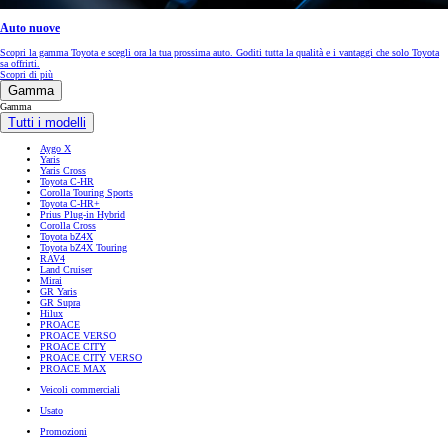
Auto nuove
Scopri la gamma Toyota e scegli ora la tua prossima auto. Goditi tutta la qualità e i vantaggi che solo Toyota
sa offrirti.
Scopri di più
Gamma
Gamma
Tutti i modelli
Aygo X
Yaris
Yaris Cross
Toyota C-HR
Corolla Touring Sports
Toyota C-HR+
Prius Plug-in Hybrid
Corolla Cross
Toyota bZ4X
Toyota bZ4X Touring
RAV4
Land Cruiser
Mirai
GR Yaris
GR Supra
Hilux
PROACE
PROACE VERSO
PROACE CITY
PROACE CITY VERSO
PROACE MAX
Veicoli commerciali
Usato
Promozioni