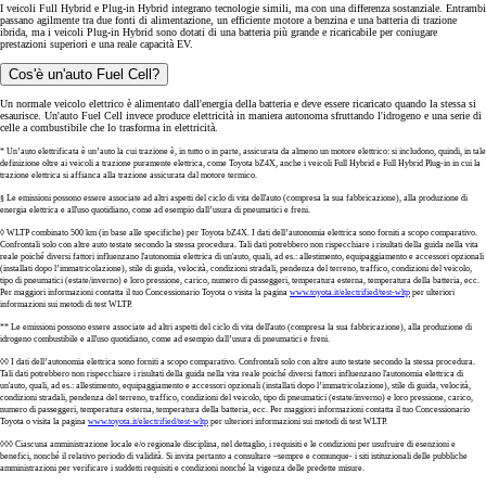
I veicoli Full Hybrid e Plug-in Hybrid integrano tecnologie simili, ma con una differenza sostanziale. Entrambi
passano agilmente tra due fonti di alimentazione, un efficiente motore a benzina e una batteria di trazione
ibrida, ma i veicoli Plug-in Hybrid sono dotati di una batteria più grande e ricaricabile per coniugare
prestazioni superiori e una reale capacità EV.
Cos'è un'auto Fuel Cell?
Un normale veicolo elettrico è alimentato dall'energia della batteria e deve essere ricaricato quando la stessa si
esaurisce. Un'auto Fuel Cell invece produce elettricità in maniera autonoma sfruttando l'idrogeno e una serie di
celle a combustibile che lo trasforma in elettricità.
* Un’auto elettrificata è un’auto la cui trazione è, in tutto o in parte, assicurata da almeno un motore elettrico: si includono, quindi, in tale
definizione oltre ai veicoli a trazione puramente elettrica, come Toyota bZ4X, anche i veicoli Full Hybrid e Full Hybrid Plug-in in cui la
trazione elettrica si affianca alla trazione assicurata dal motore termico.
§ Le emissioni possono essere associate ad altri aspetti del ciclo di vita dell'auto (compresa la sua fabbricazione), alla produzione di
energia elettrica e all'uso quotidiano, come ad esempio dall’usura di pneumatici e freni.
◊ WLTP combinato 500 km (in base alle specifiche) per Toyota bZ4X. I dati dell’autonomia elettrica sono forniti a scopo comparativo.
Confrontali solo con altre auto testate secondo la stessa procedura. Tali dati potrebbero non rispecchiare i risultati della guida nella vita
reale poiché diversi fattori influenzano l'autonomia elettrica di un'auto, quali, ad es.: allestimento, equipaggiamento e accessori opzionali
(installati dopo l’immatricolazione), stile di guida, velocità, condizioni stradali, pendenza del terreno, traffico, condizioni del veicolo,
tipo di pneumatici (estate/inverno) e loro pressione, carico, numero di passeggeri, temperatura esterna, temperatura della batteria, ecc.
Per maggiori informazioni contatta il tuo Concessionario Toyota o visita la pagina
www.toyota.it/electrified/test-wltp
per ulteriori
informazioni sui metodi di test WLTP.
** Le emissioni possono essere associate ad altri aspetti del ciclo di vita dell'auto (compresa la sua fabbricazione), alla produzione di
idrogeno combustibile e all'uso quotidiano, come ad esempio dall’usura di pneumatici e freni.
◊◊ I dati dell’autonomia elettrica sono forniti a scopo comparativo. Confrontali solo con altre auto testate secondo la stessa procedura.
Tali dati potrebbero non rispecchiare i risultati della guida nella vita reale poiché diversi fattori influenzano l'autonomia elettrica di
un'auto, quali, ad es.: allestimento, equipaggiamento e accessori opzionali (installati dopo l’immatricolazione), stile di guida, velocità,
condizioni stradali, pendenza del terreno, traffico, condizioni del veicolo, tipo di pneumatici (estate/inverno) e loro pressione, carico,
numero di passeggeri, temperatura esterna, temperatura della batteria, ecc. Per maggiori informazioni contatta il tuo Concessionario
Toyota o visita la pagina
www.toyota.it/electrified/test-wltp
per ulteriori informazioni sui metodi di test WLTP.
◊◊◊ Ciascuna amministrazione locale e/o regionale disciplina, nel dettaglio, i requisiti e le condizioni per usufruire di esenzioni e
benefici, nonché il relativo periodo di validità. Si invita pertanto a consultare –sempre e comunque- i siti istituzionali delle pubbliche
amministrazioni per verificare i suddetti requisiti e condizioni nonché la vigenza delle predette misure.