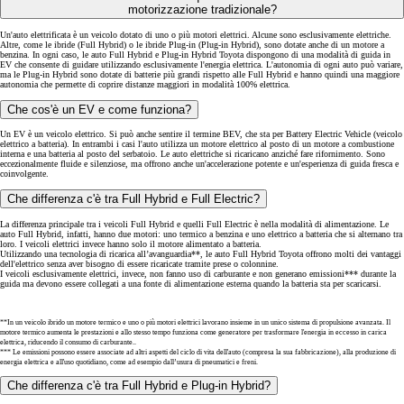
motorizzazione tradizionale?
Un'auto elettrificata è un veicolo dotato di uno o più motori elettrici. Alcune sono esclusivamente elettriche.
Altre, come le ibride (Full Hybrid) o le ibride Plug-in (Plug-in Hybrid), sono dotate anche di un motore a
benzina. In ogni caso, le auto Full Hybrid e Plug-in Hybrid Toyota dispongono di una modalità di guida in
EV che consente di guidare utilizzando esclusivamente l'energia elettrica. L'autonomia di ogni auto può variare,
ma le Plug-in Hybrid sono dotate di batterie più grandi rispetto alle Full Hybrid e hanno quindi una maggiore
autonomia che permette di coprire distanze maggiori in modalità 100% elettrica.
Che cos'è un EV e come funziona?
Un EV è un veicolo elettrico. Si può anche sentire il termine BEV, che sta per Battery Electric Vehicle (veicolo
elettrico a batteria). In entrambi i casi l'auto utilizza un motore elettrico al posto di un motore a combustione
interna e una batteria al posto del serbatoio. Le auto elettriche si ricaricano anziché fare rifornimento. Sono
eccezionalmente fluide e silenziose, ma offrono anche un'accelerazione potente e un'esperienza di guida fresca e
coinvolgente.
Che differenza c'è tra Full Hybrid e Full Electric?
La differenza principale tra i veicoli Full Hybrid e quelli Full Electric è nella modalità di alimentazione. Le
auto Full Hybrid, infatti, hanno due motori: uno termico a benzina e uno elettrico a batteria che si alternano tra
loro. I veicoli elettrici invece hanno solo il motore alimentato a batteria.
Utilizzando una tecnologia di ricarica all’avanguardia**, le auto Full Hybrid Toyota offrono molti dei vantaggi
dell'elettrico senza aver bisogno di essere ricaricate tramite prese o colonnine.
I veicoli esclusivamente elettrici, invece, non fanno uso di carburante e non generano emissioni*** durante la
guida ma devono essere collegati a una fonte di alimentazione esterna quando la batteria sta per scaricarsi.
**In un veicolo ibrido un motore termico e uno o più motori elettrici lavorano insieme in un unico sistema di propulsione avanzata. Il
motore termico aumenta le prestazioni e allo stesso tempo funziona come generatore per trasformare l'energia in eccesso in carica
elettrica, riducendo il consumo di carburante..
*** Le emissioni possono essere associate ad altri aspetti del ciclo di vita dell'auto (compresa la sua fabbricazione), alla produzione di
energia elettrica e all'uso quotidiano, come ad esempio dall’usura di pneumatici e freni.
Che differenza c'è tra Full Hybrid e Plug-in Hybrid?