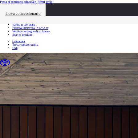
Passa al contenuto principale
(Premi invio)
Link utili
Chiudi overlay
Trova concessionario
Link utili
Richiedi appuntamento
Valuta il tuo usato
Prenota intervento in officina
Verifica campagne di richiamo
Scarica brochure
Contattaci
Trova concessionario
FAQ