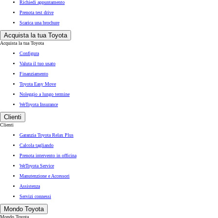
Richiedi appuntamento
Prenota test drive
Scarica una brochure
Acquista la tua Toyota
Acquista la tua Toyota
Configura
Valuta il tuo usato
Finanziamento
Toyota Easy Move
Noleggio a lungo termine
WeToyota Insurance
Clienti
Clienti
Garanzia Toyota Relax Plus
Calcola tagliando
Prenota intervento in officina
WeToyota Service
Manutenzione e Accessori
Assistenza
Servizi connessi
Mondo Toyota
Mondo Toyota