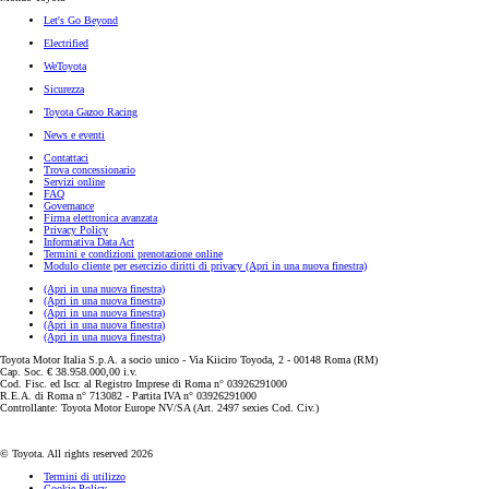
Let's Go Beyond
Electrified
WeToyota
Sicurezza
Toyota Gazoo Racing
News e eventi
Contattaci
Trova concessionario
Servizi online
FAQ
Governance
Firma elettronica avanzata
Privacy Policy
Informativa Data Act
Termini e condizioni prenotazione online
Modulo cliente per esercizio diritti di privacy
(Apri in una nuova finestra)
(Apri in una nuova finestra)
(Apri in una nuova finestra)
(Apri in una nuova finestra)
(Apri in una nuova finestra)
(Apri in una nuova finestra)
Toyota Motor Italia S.p.A. a socio unico - Via Kiiciro Toyoda, 2 - 00148 Roma (RM)
Cap. Soc. € 38.958.000,00 i.v.
Cod. Fisc. ed Iscr. al Registro Imprese di Roma n° 03926291000
R.E.A. di Roma n° 713082 - Partita IVA n° 03926291000
Controllante: Toyota Motor Europe NV/SA (Art. 2497 sexies Cod. Civ.)
© Toyota. All rights reserved 2026
Termini di utilizzo
Cookie Policy