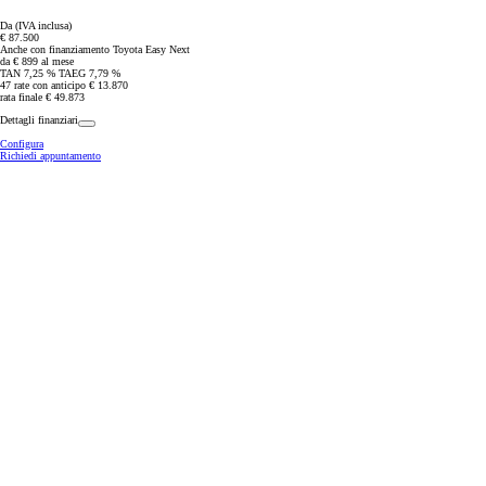
Da (IVA inclusa)
€ 87.500
Anche con finanziamento Toyota Easy Next
da € 899 al mese
TAN 7,25 % TAEG 7,79 %
47 rate con anticipo € 13.870
rata finale € 49.873
Dettagli finanziari
Configura
Richiedi appuntamento