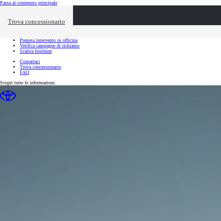
(Premi invio)
Passa al contenuto principale
Link utili
Link utili
Trova concessionario
Chiudi overlay
Richiedi appuntamento
Valuta il tuo usato
Prenota intervento in officina
Verifica campagne di richiamo
Scarica brochure
Contattaci
Trova concessionario
FAQ
Scopri tutte le informazioni.