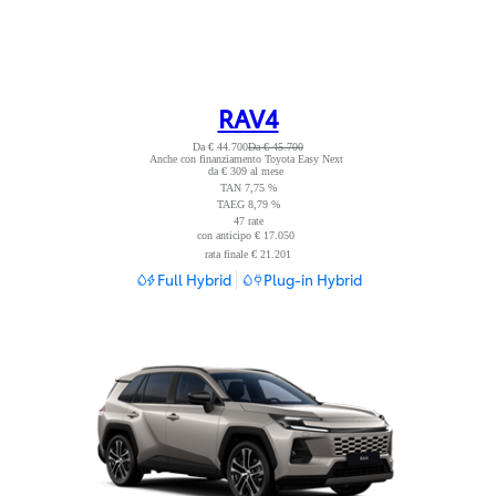
RAV4
Da € 44.700
Da € 45.700
Anche con finanziamento Toyota Easy Next
Leggi nota
da € 309 al mese
TAN 7,75 %
TAEG 8,79 %
47 rate
con anticipo € 17.050
Leggi nota
rata finale € 21.201
Full Hybrid
Plug-in Hybrid