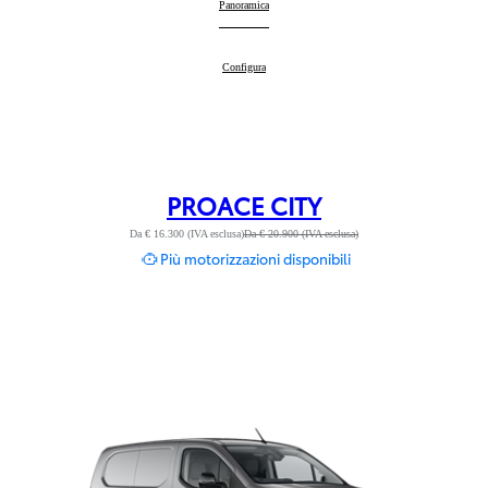
PROACE CITY VERSO
Panoramica
:
PROACE CITY VERSO
Configura
:
PROACE CITY
Da € 16.300 (IVA esclusa)
Da € 20.900 (IVA esclusa)
Più motorizzazioni disponibili