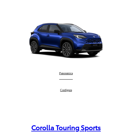
Yaris Cross
Panoramica
:
Yaris Cross
Configura
:
Corolla Touring Sports