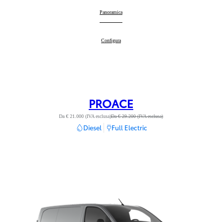
Hilux
Panoramica
:
Hilux
Configura
:
PROACE
Da € 21.000 (IVA esclusa)
Da € 29.200 (IVA esclusa)
Diesel
Full Electric