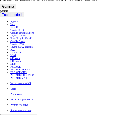
Gamma
Gamma
Tutti i modelli
Aygo X
Yaris
Yaris Cross
Toyota C-HR
Corolla Touring Sports
Toyota C-HR+
Prius Plug-in Hybrid
Corolla Cross
Toyota bZ4X
Toyota bZ4X Touring
RAV4
Land Cruiser
Mirai
GR Yaris
GR Supra
Hilux
PROACE
PROACE VERSO
PROACE CITY
PROACE CITY VERSO
PROACE MAX
Veicoli commerciali
Usato
Promozioni
Richiedi appuntamento
Prenota test drive
Scarica una brochure