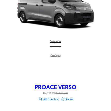
PROACE
Panoramica
:
PROACE
Configura
:
PROACE VERSO
Da € 37.370
Da € 41.400
Full Electric
Diesel