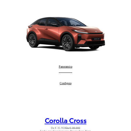
Toyota C-HR+
Panoramica
:
Toyota C-HR+
Configura
:
Corolla Cross
Da € 35.950
Da € 38.000