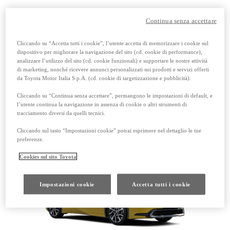
Continua senza accettare
Prius Plug-in
Cliccando su “Accetta tutti i cookie”, l’utente accetta di memorizzare i cookie sul
dispositivo per migliorare la navigazione del sito (cd. cookie di performance),
Da € 38.900
Da € 43.000
analizzare l’utilizzo del sito (cd. cookie funzionali) e supportare le nostre attività
Anche con finanziamento Toyota Easy Next
Leggi nota
di marketing, nonché ricevere annunci personalizzati sui prodotti e servizi offerti
da € 239 al mese
TAN 7,25 %
da Toyota Motor Italia S.p.A. (cd. cookie di targetizzazione e pubblicità).
TAEG 8,38 %
47 rate
Cliccando su “Continua senza accettare”, permangono le impostazioni di default, e
con anticipo € 15.870
Leggi nota
l’utente continua la navigazione in assenza di cookie o altri strumenti di
rata finale € 18.269
tracciamento diversi da quelli tecnici.
Plug-in Hybrid
Cliccando sul tasto “Impostazioni cookie” potrai esprimere nel dettaglio le tue
preferenze.
Cookies sul sito Toyota
Impostazioni cookie
Accetta tutti i cookie