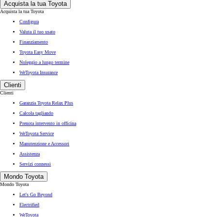
Acquista la tua Toyota
Acquista la tua Toyota
Configura
Valuta il tuo usato
Finanziamento
Toyota Easy Move
Noleggio a lungo termine
WeToyota Insurance
Clienti
Clienti
Garanzia Toyota Relax Plus
Calcola tagliando
Prenota intervento in officina
WeToyota Service
Manutenzione e Accessori
Assistenza
Servizi connessi
Mondo Toyota
Mondo Toyota
Let's Go Beyond
Electrified
WeToyota