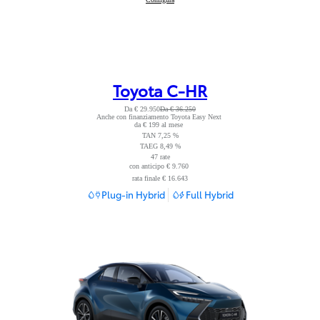
Toyota C-HR
Da € 29.950
Da € 36.250
Anche con finanziamento Toyota Easy Next
Leggi nota
da € 199 al mese
TAN 7,25 %
TAEG 8,49 %
47 rate
con anticipo € 9.760
Leggi nota
rata finale € 16.643
Plug-in Hybrid
Full Hybrid