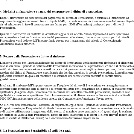
4. Modalità di fatturazione e natura del compenso per il diritto di prenotazione.
Dopo il ricevimento da parte nostra del pagamento del diritto di Prenotazione, e qualora sia intenzionato ad
acquistare /noleggiare un veicolo Nuovo Toyota bZ4X, il cliente riceverà dal Concessionario Autorizzato Toyota
da lui selezionato in fase di prenotazione una fattura per i 300€ (IVA inclusa) corrisposti per il diritto di
Prenotazione.
Qualora si sottoscriva un contratto di acqusto/noleggio di un veicolo Nuovo Toyota bZ4X come specificato
nella precedente Sezione 3, e al momento del pagamento dello stesso, l’importo corrisposto per il diritto di
Prenotazione verrà dedotto dall’importo finale dovuto per il pagamento del veicolo al Concessionario
Autorizzato Toyota prescelto.
5. Recesso dalla Prenotazione e diritto al rimborso.
L’importo versato per l’acquisto/noleggio del diritto di Prenotazione verrà interamente rimborsato al cliente nel
caso in cui entro il periodo di validità della Prenotazione menzionato nella precedente Sezione 3 il cliente abbia
notificato, tramite comunicazione via mail inviata a tmi.prenotazionionline@toyota-europe.com, l’intenzione di
recedere dal diritto di Prenotazione, specificando che desidera annullare la propria prenotazione. L’annullamento
può essere effettuato in qualsiasi momento a discrezione del cliente e senza necessità di fornire alcuna
giustificazione.
In tal caso il rimborso dell’importo versato per l’acquisto del diritto di Prenotazione verrà eseguito tramite
accredito sulla medesima carta di debito o di credito utilizzata per il pagamento dello stesso, al massimo entro
quattordici (14) giorni dopo l’avvenuta comunicazione dell’annullamento della prenotazione, secondo il caso
applicabile e come sopra specificato. Entro lo stesso termine il cliente riceverà inoltre una nota di credito di
300€ (IVA inclusa) a storno della fattura emessa dal Concessionario Autorizzato Toyota scelto.
Se il cliente non sottoscriverà il contratto di acquisto/noleggio entro il periodo di validità della Prenotazione,
l’importo versato per l’acquisto del diritto di Prenotazione verrà rimborsato tramite la medesima carta di debito
o di credito utilizzata per il pagamento dello stesso, al massimo entro quattordici (14) giorni dopo la scadenza
del periodo di validità della Prenotazione. Entro gli stessi quattordici (14) giorni il cliente riceverà inoltre una
nota di credito di 300€ (IVA inclusa) dal Concessionario Autorizzato Toyota scelto.
6. La Prenotazione non è trasferibile né cedibile a terzi.