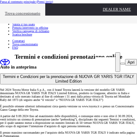
Passa al contenuto principale
(Premi invio)
Link utili
DEALER NAME
Chiudi overlay
Trova concessionario
Link utili
Richiedi appuntamento
Valuta il tuo usato
Prenota intervento in officina
Verifica campagne di richiamo
Scarica brochure
Contattaci
Trova concessionario
FAQ
Termini e condizioni prenotazione online
Apri
Auto in anteprima
Termini e Condizioni per la prenotazione di NUOVA GR YARIS TGR ITALY
Limited Edition
Nel 2024 Toyota Motor Italia S.p.A., con il brand Toyota lancerà la versione del modello GR YARIS
denominata NUOVA GR YARIS TGR ITALY Limited Edition, prodotto in Giappone, allestito in Italia e
destinato al solo mercato italiano al fine di celebrare i 51 anni dalla prima vittoria di Toyota nel Mondiale
Rally del 1973 (di seguito anche “il veicolo” o “NUOVA GR YARIS TGR ITALY”)
È possibile ottenere ulteriori informazioni circa questa versione su www.toyota.it o presso un Concessionario
Gazoo Garage della rete Toyota.
A partire dal 9.09.2024 fino ad esaurimento delle disponibilità, e comunque entro e non oltre il 30.09.2024,
verrà istituito un sistema di prenotazione (anche “prebooking”), disciplinato dai seguenti Termini e condizioni,
per il quale saranno messe a disposizione un numero limitato di 50 vetture NUOVA GR YARIS TGR ITALY,
allo scopo di registrare l’intenzione d’acquisto di ogni persona interessata.
Il prezzo massimo raccomandato per l’acquisto della NUOVA GR YARIS TGR ITALY è indicato nella pagina
di Prenotazione.