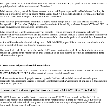
Per il perseguimento delle finalità sopra indicate, Toyota Motor Italia S.p.A. potrà far trattare i dati personali a
propri dipendenti, debitamente nominati “Autorizzati”.
I dati saranno, altresì, trattati da: i) concessionari autorizzati Toyota responsabili della elaborare l’ordine; ii)
fornitori o provider di servizi di Toyota Motor Europe NV/SA o di società affiliate di Toyota Motor Europe
NV/SA nel SEE, nominati quali “Responsabili del trattamento”.
I dati personali potranno essere comunicati a Toyota Motor Europe NV/SA con sede centrale in Avenue du
Bourget 60, 1140 Bruxelles (Belgio); ovvero altre società affiliate di Toyota Motor Europe NV/SA nel SEE che
siano coinvolte nella gestione della Prenotazione.
I dati personali del Cliente saranno conservati per tutto il tempo necessario all’esecuzione delle attività
connesse alla Prenotazione ovvero alla gestione dei benefici, vantaggi riservati a coloro che hanno acquistato il
diritto di Prenotazione e comunque non oltre un anno dalla chiusura del periodo di validità della Prenotazione.
Ai fini dell’esercizio dei diritti di cui agli artt. 15-21 del GDPR, è possibile inviare una comunicazione alla
casella postale dedicata: tmi.dpo@toyota-europe.com.
Qualora i diritti del Cliente siano stati violati dal Titolare e/o da un terzo, il Cliente ha il diritto di proporre
reclamo al Garante per la Protezione dei Dati Personali e/o ad altra autorità di controllo competente in forza
della normativa vigente.
9. Accettazione dei presenti termini e condizioni:
Barrando la sottostante casella “Accetto i termini e le condizioni della Prenotazione di un veicolo modello
NUOVO LAND CRUISER”, il cliente accetta i presenti termini e condizioni.
Il cliente conferma altresì il proprio assenso riguardo l’utilizzo dei suoi dati personali secondo quanto
specificato nella precedente Sezione 8 barrando la sottostante casella “Acconsento all’utilizzo e al trasferimento
dei miei dati personali”.
Termini e Condizioni per la prenotazione di NUOVO TOYOTA C-HR
Nel 2023 Toyota lancerà nello Spazio economico europeo (“SEE”) il nuovo modello Toyota C-HR. In
particolare, tale modello sarà reso disponibile per la vendita durante il mese di ottobre 2023. È possibile
ottenere ulteriori informazioni circa questo nuovo modello su www.toyota.it o presso un Concessionario
Autorizzato Toyota aderente all’iniziativa.