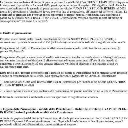
La Prenotazione conferisce il diritto di poter acquistare il modello NUOVA PRIUS PLUG-IN HYBRID quando
lo stesso sarà disponibile in Italia nel 2023, previo apposito ordine di acquisto. Ciò significa che il cliente ha
solo ed esclusivamente la garanzia di poter ordinare un veicolo NUOVA PRIUS PLUG-IN HYBRID nel 2023
presso il Concessionario Autorizzato Toyota scelto in fase di prenotazione, all’interno del territorio italiano. La
possibilità di effettuare una Prenotazione in conformità ai presenti termini e condizioni sarà disponibile a
partire dal 6 febbraio 2023 e fino al 18 aprile 2023. Le prenotazioni vengono accettate in base all’ordine di
arrivo (principio “first come first served”).
2. Diritto di prenotazione
Per poter essere inseriti nella lista di Prenotazione dei veicoli NUOVA PRIUS PLUG-IN HYBRID, è
necessario corrispondere la somma di € 250 (IVA inclusa) con le modalità indicate di seguito nella Sezione 3.
Il pagamento del diritto di Prenotazione va effettuato a mezzo carta di credito tramite un portale sicuro (il
portale “MyToyota”).
Il pagamento effettuato a mezzo carta di credito sarà trasmesso tramite un portale sicuro e i dettagli della carta
non verranno conservati nel database. Il cliente conferma di essere autorizzato all’uso di tale metodo di
pagamento e accetta la possibilità che vengano effettuate verifiche di sicurezza a tale riguardo da noi e/o
dall’emittente della carta.
Resta inteso che l’importo corrisposto per l’acquisto del diritto di Prenotazione non fa maturare alcun interesse
o forma di remunerazione sullo stesso. Non appena ricevuto il pagamento del diritto di Prenotazione:
- il nominativo del cliente verrà inserito nella lista di Prenotazione per l’ordine di un veicolo NUOVA PRIUS
PLUG-IN HYBRID nel 2023;
- il cliente riceverà via e-mail una conferma dell’inserimento del proprio nominativo nella lista di Prenotazione.
Il diritto di Prenotazione è rimborsabile nei casi specificati di seguito nella Sezione 5.
3. Oggetto della Prenotazione - Validità della Prenotazione – Ordine del veicolo NUOVA PRIUS PLUG-
IN HYBRID entro il periodo di validità della Prenotazione.
A fronte del pagamento del diritto di Prenotazione, il cliente potrà ordinare un veicolo NUOVA PRIUS PLUG-
IN HYBRID presso il Concessionario Autorizzato Toyota da lui selezionato in fase di prenotazione, entro il
periodo di validità della Prenotazione, come specificato di seguito.