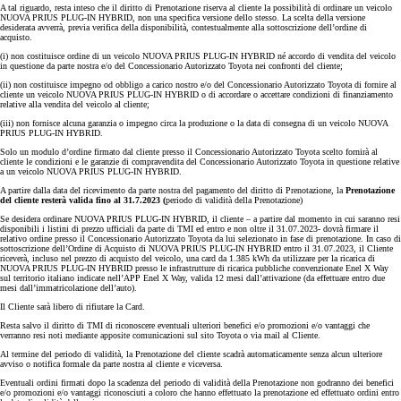
A tal riguardo, resta inteso che il diritto di Prenotazione riserva al cliente la possibilità di ordinare un veicolo
NUOVA PRIUS PLUG-IN HYBRID, non una specifica versione dello stesso. La scelta della versione
desiderata avverrà, previa verifica della disponibilità, contestualmente alla sottoscrizione dell’ordine di
acquisto.
(i) non costituisce ordine di un veicolo NUOVA PRIUS PLUG-IN HYBRID né accordo di vendita del veicolo
in questione da parte nostra e/o del Concessionario Autorizzato Toyota nei confronti del cliente;
(ii) non costituisce impegno od obbligo a carico nostro e/o del Concessionario Autorizzato Toyota di fornire al
cliente un veicolo NUOVA PRIUS PLUG-IN HYBRID o di accordare o accettare condizioni di finanziamento
relative alla vendita del veicolo al cliente;
(iii) non fornisce alcuna garanzia o impegno circa la produzione o la data di consegna di un veicolo NUOVA
PRIUS PLUG-IN HYBRID.
Solo un modulo d’ordine firmato dal cliente presso il Concessionario Autorizzato Toyota scelto fornirà al
cliente le condizioni e le garanzie di compravendita del Concessionario Autorizzato Toyota in questione relative
a un veicolo NUOVA PRIUS PLUG-IN HYBRID.
A partire dalla data del ricevimento da parte nostra del pagamento del diritto di Prenotazione, la
Prenotazione
del cliente resterà valida fino al 31.7.2023 (
periodo di validità della Prenotazione)
Se desidera ordinare NUOVA PRIUS PLUG-IN HYBRID, il cliente – a partire dal momento in cui saranno resi
disponibili i listini di prezzo ufficiali da parte di TMI ed entro e non oltre il 31.07.2023- dovrà firmare il
relativo ordine presso il Concessionario Autorizzato Toyota da lui selezionato in fase di prenotazione. In caso di
sottoscrizione dell’Ordine di Acquisto di NUOVA PRIUS PLUG-IN HYBRID entro il 31.07.2023, il Cliente
riceverà, incluso nel prezzo di acquisto del veicolo, una card da 1.385 kWh da utilizzare per la ricarica di
NUOVA PRIUS PLUG-IN HYBRID presso le infrastrutture di ricarica pubbliche convenzionate Enel X Way
sul territorio italiano indicate nell’APP Enel X Way, valida 12 mesi dall’attivazione (da effettuare entro due
mesi dall’immatricolazione dell’auto).
Il Cliente sarà libero di rifiutare la Card.
Resta salvo il diritto di TMI di riconoscere eventuali ulteriori benefici e/o promozioni e/o vantaggi che
verranno resi noti mediante apposite comunicazioni sul sito Toyota o via mail al Cliente.
Al termine del periodo di validità, la Prenotazione del cliente scadrà automaticamente senza alcun ulteriore
avviso o notifica formale da parte nostra al cliente e viceversa.
Eventuali ordini firmati dopo la scadenza del periodo di validità della Prenotazione non godranno dei benefici
e/o promozioni e/o vantaggi riconosciuti a coloro che hanno effettuato la prenotazione ed effettuato ordini entro