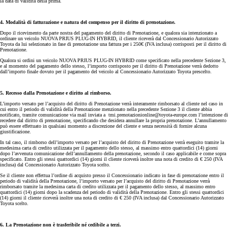
la data di validità della prima.
4. Modalità di fatturazione e natura del compenso per il diritto di prenotazione.
Dopo il ricevimento da parte nostra del pagamento del diritto di Prenotazione, e qualora sia intenzionato a
ordinare un veicolo NUOVA PRIUS PLUG-IN HYBRID, il cliente riceverà dal Concessionario Autorizzato
Toyota da lui selezionato in fase di prenotazione una fattura per i 250€ (IVA inclusa) corrisposti per il diritto di
Prenotazione.
Qualora si ordini un veicolo NUOVA PRIUS PLUG-IN HYBRID come specificato nella precedente Sezione 3,
e al momento del pagamento dello stesso, l’importo corrisposto per il diritto di Prenotazione verrà dedotto
dall’importo finale dovuto per il pagamento del veicolo al Concessionario Autorizzato Toyota prescelto.
5. Recesso dalla Prenotazione e diritto al rimborso.
L’importo versato per l’acquisto del diritto di Prenotazione verrà interamente rimborsato al cliente nel caso in
cui entro il periodo di validità della Prenotazione menzionato nella precedente Sezione 3 il cliente abbia
notificato, tramite comunicazione via mail inviata a tmi.prenotazionionline@toyota-europe.com l’intenzione di
recedere dal diritto di prenotazione, specificando che desidera annullare la propria prenotazione. L’annullamento
può essere effettuato in qualsiasi momento a discrezione del cliente e senza necessità di fornire alcuna
giustificazione.
In tal caso, il rimborso dell’importo versato per l’acquisto del diritto di Prenotazione verrà eseguito tramite la
medesima carta di credito utilizzata per il pagamento dello stesso, al massimo entro quattordici (14) giorni
dopo l’avvenuta comunicazione dell’annullamento della prenotazione, secondo il caso applicabile e come sopra
specificato. Entro gli stessi quattordici (14) giorni il cliente riceverà inoltre una nota di credito di € 250 (IVA
inclusa) dal Concessionario Autorizzato Toyota scelto.
Se il cliente non effettua l’ordine di acquisto presso il Concessionario indicato in fase di prenotazione entro il
periodo di validità della Prenotazione, l’importo versato per l’acquisto del diritto di Prenotazione verrà
rimborsato tramite la medesima carta di credito utilizzata per il pagamento dello stesso, al massimo entro
quattordici (14) giorni dopo la scadenza del periodo di validità della Prenotazione. Entro gli stessi quattordici
(14) giorni il cliente riceverà inoltre una nota di credito di € 250 (IVA inclusa) dal Concessionario Autorizzato
Toyota scelto.
6. La Prenotazione non è trasferibile né cedibile a terzi.