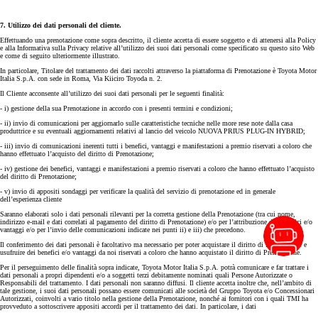
7. Utilizzo dei dati personali del cliente.
Effettuando una prenotazione come sopra descritto, il cliente accetta di essere soggetto e di attenersi alla Policy
e alla Informativa sulla Privacy relative all’utilizzo dei suoi dati personali come specificato su questo sito Web
e come di seguito ulteriormente illustrato.
In particolare, Titolare del trattamento dei dati raccolti attraverso la piattaforma di Prenotazione è Toyota Motor
Italia S.p.A. con sede in Roma, Via Kiiciro Toyoda n. 2.
Il Cliente acconsente all’utilizzo dei suoi dati personali per le seguenti finalità:
- i) gestione della sua Prenotazione in accordo con i presenti termini e condizioni;
- ii) invio di comunicazioni per aggiornarlo sulle caratteristiche tecniche nelle more rese note dalla casa
produttrice e su eventuali aggiornamenti relativi al lancio del veicolo NUOVA PRIUS PLUG-IN HYBRID;
- iii) invio di comunicazioni inerenti tutti i benefici, vantaggi e manifestazioni a premio riservati a coloro che
hanno effettuato l’acquisto del diritto di Prenotazione;
- iv) gestione dei benefici, vantaggi e manifestazioni a premio riservati a coloro che hanno effettuato l’acquisto
del diritto di Prenotazione;
- v) invio di appositi sondaggi per verificare la qualità del servizio di prenotazione ed in generale
dell’esperienza cliente
Saranno elaborati solo i dati personali rilevanti per la corretta gestione della Prenotazione (tra cui nome,
indirizzo e-mail e dati correlati al pagamento del diritto di Prenotazione) e/o per l’attribuzione dei benefici e/o
vantaggi e/o per l’invio delle comunicazioni indicate nei punti ii) e iii) che precedono.
Il conferimento dei dati personali è facoltativo ma necessario per poter acquistare il diritto di Prenotazione e
usufruire dei benefici e/o vantaggi da noi riservati a coloro che hanno acquistato il diritto di Prenotazione.
Per il perseguimento delle finalità sopra indicate, Toyota Motor Italia S.p.A. potrà comunicare e far trattare i
dati personali a propri dipendenti e/o a soggetti terzi debitamente nominati quali Persone Autorizzate o
Responsabili del trattamento. I dati personali non saranno diffusi. Il cliente accetta inoltre che, nell’ambito di
tale gestione, i suoi dati personali possano essere comunicati alle società del Gruppo Toyota e/o Concessionari
Autorizzati, coinvolti a vario titolo nella gestione della Prenotazione, nonché ai fornitori con i quali TMI ha
provveduto a sottoscrivere appositi accordi per il trattamento dei dati. In particolare, i dati