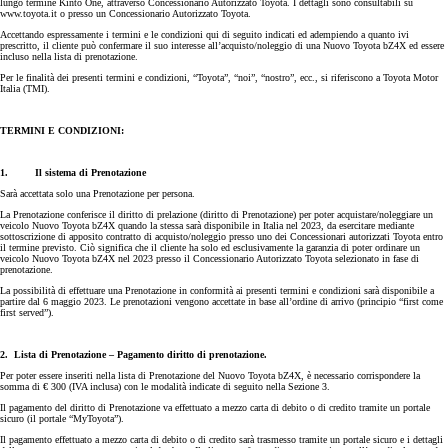
lungo termine Kinto One, attraverso Concessionario Autorizzato Toyota. I dettagli sono consultabili su
www.toyota.it o presso un Concessionario Autorizzato Toyota.
Accettando espressamente i termini e le condizioni qui di seguito indicati ed adempiendo a quanto ivi
prescritto, il cliente può confermare il suo interesse all’acquisto/noleggio di una Nuovo Toyota bZ4X ed essere
incluso nella lista di prenotazione.
Per le finalità dei presenti termini e condizioni, “Toyota”, “noi”, “nostro”, ecc., si riferiscono a Toyota Motor
Italia (TMI).
TERMINI E CONDIZIONI:
1. Il sistema di Prenotazione
Sarà accettata solo una Prenotazione per persona.
La Prenotazione conferisce il diritto di prelazione (diritto di Prenotazione) per poter acquistare/noleggiare un
veicolo Nuovo Toyota bZ4X quando la stessa sarà disponibile in Italia nel 2023, da esercitare mediante
sottoscrizione di apposito contratto di acquisto/noleggio presso uno dei Concessionari autorizzati Toyota entro
il termine previsto. Ciò significa che il cliente ha solo ed esclusivamente la garanzia di poter ordinare un
veicolo Nuovo Toyota bZ4X nel 2023 presso il Concessionario Autorizzato Toyota selezionato in fase di
prenotazione.
La possibilità di effettuare una Prenotazione in conformità ai presenti termini e condizioni sarà disponibile a
partire dal 6 maggio 2023. Le prenotazioni vengono accettate in base all’ordine di arrivo (principio “first come
first served”).
2. Lista di Prenotazione – Pagamento diritto di prenotazione.
Per poter essere inseriti nella lista di Prenotazione del Nuovo Toyota bZ4X, è necessario corrispondere la
somma di € 300 (IVA inclusa) con le modalità indicate di seguito nella Sezione 3.
Il pagamento del diritto di Prenotazione va effettuato a mezzo carta di debito o di credito tramite un portale
sicuro (il portale “MyToyota”).
Il pagamento effettuato a mezzo carta di debito o di credito sarà trasmesso tramite un portale sicuro e i dettagli