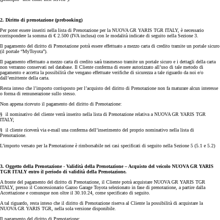
2. Diritto di prenotazione (prebooking)
Per poter essere inseriti nella lista di Prenotazione per la NUOVA GR YARIS TGR ITALY, è necessario
corrispondere la somma di € 2.500 (IVA inclusa) con le modalità indicate di seguito nella Sezione 3.
Il pagamento del diritto di Prenotazione potrà essere effettuato a mezzo carta di credito tramite un portale sicuro
(il portale “MyToyota”).
Il pagamento effettuato a mezzo carta di credito sarà trasmesso tramite un portale sicuro e i dettagli della carta
non verranno conservati nel database. Il Cliente conferma di essere autorizzato all’uso di tale metodo di
pagamento e accetta la possibilità che vengano effettuate verifiche di sicurezza a tale riguardo da noi e/o
dall’emittente della carta.
Resta inteso che l’importo corrisposto per l’acquisto del diritto di Prenotazione non fa maturare alcun interesse
o forma di remunerazione sullo stesso.
Non appena ricevuto il pagamento del diritto di Prenotazione:
§ il nominativo del cliente verrà inserito nella lista di Prenotazione relativa a NUOVA GR YARIS TGR
ITALY;
§ il cliente riceverà via e-mail una conferma dell’inserimento del proprio nominativo nella lista di
Prenotazione.
L’importo versato per la Prenotazione è rimborsabile nei casi specificati di seguito nella Sezione 5 (5.1 e 5.2)
3. Oggetto della Prenotazione - Validità della Prenotazione – Acquisto del veicolo NUOVA GR YARIS
TGR ITALY
entro il periodo di validità della Prenotazione.
A fronte del pagamento del diritto di Prenotazione, il Cliente potrà acquistare NUOVA GR YARIS TGR
ITALY, presso il Concessionario Gazoo Garage Toyota selezionato in fase di prenotazione, a partire dalla
Accettazione e comunque non oltre il 30.10.24, come specificato di seguito.
A tal riguardo, resta inteso che il diritto di Prenotazione riserva al Cliente la possibilità di acquistare la
NUOVA GR YARIS TGR, nella sola versione disponibile.
Il pagamento del diritto di Prenotazione: