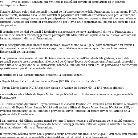
v) invio di appositi sondaggi per verificare la qualità del servizio di prenotazione ed in generale
dell’esperienza cliente.
Saranno elaborati solo i dati personali rilevanti per la corretta gestione della Prenotazione (tra cui nome, P.IVA,
Codice fiscale, indirizzo e-mail e dati correlati al pagamento del diritto di Prenotazione) e/o per l’attribuzione
dei benefici e/o vantaggi ovvero per la partecipazione alle manifestazioni a premio riservati a coloro che hanno
effettuato l’acquisto del diritto di Prenotazione e/o per l’invio delle comunicazioni indicate nei punti ii) e iii)
che precedono.
Il conferimento dei dati personali è facoltativo ma necessario per poter acquistare il diritto di Prenotazione e
usufruire dei benefici e/o vantaggi ovvero partecipare alle Manifestazioni a premio da noi riservati a coloro che
hanno acquistato il diritto di Prenotazione.
Per il perseguimento delle finalità sopra indicate, Toyota Motor Italia S.p.A. potrà comunicare e far trattare i
dati personali a propri dipendenti e/o a soggetti terzi debitamente nominati quali Persone Autorizzate o
Responsabili del trattamento.
I dati personali non saranno diffusi. Il cliente accetta inoltre che, nell’ambito di tale gestione, i suoi dati
personali possano essere comunicati alle società del Gruppo Toyota e/o Concessionari Autorizzati, coinvolti a
vario titolo nella gestione della Prenotazione, nonché ai fornitori con i quali TMI ha provveduto a sottoscrivere
appositi accordi per il trattamento dei dati.
In particolare i dati saranno utilizzati e trasferiti ai seguenti soggetti:
- Toyota Motor Italia S.p.A. con sede in Roma (00148), Via Kiiciro Toyoda n. 2;
- Toyota Motor Europe NV/SA con sede centrale in Avenue du Bourget 60, 1140 Bruxelles (Belgio);
- eventuali società affiliate di Toyota Motor Europe NV/SA nel SEE che siano coinvolte nella gestione della
Prenotazione;
- il Concessionario Autorizzato Toyota incaricato di elaborare l’ordine; e/o eventuali nostri fornitori o provider
di servizi di Toyota Motor Europe NV/SA o di società affiliate di Toyota Motor Europe NV/SA nel SEE, o
eventuali subcontraenti di tali fornitori o provider di servizi, incaricati di fornire servizi nell’ambito della
gestione della Prenotazione.
I dati personali del Cliente saranno trattati per tutto il tempo necessario all’esecuzione delle attività connesse
alla Prenotazione ovvero alla gestione dei benefici, vantaggi e/o manifestazioni a premio riservati a coloro che
hanno acquistato il diritto di Prenotazione.
Il trattamento avrà una durata non superiore a quella necessaria alle finalità per le quali i dati sono stati raccolti
e comunque non oltre un anno dalla chiusura del periodo di validità della Prenotazione.