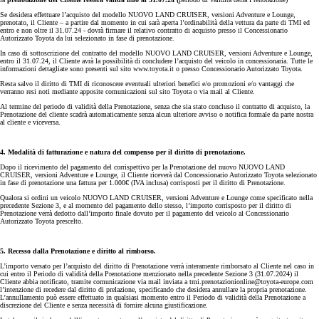
Se desidera effettuare l’acquisto del modello NUOVO LAND CRUISER, versioni Adventure e Lounge,
prenotato, il Cliente – a partire dal momento in cui sarà aperta l’ordinabilità della vettura da parte di TMI ed
entro e non oltre il 31.07.24 - dovrà firmare il relativo contratto di acquisto presso il Concessionario
Autorizzato Toyota da lui selezionato in fase di prenotazione.
In caso di sottoscrizione del contratto del modello NUOVO LAND CRUISER, versioni Adventure e Lounge,
entro il 31.07.24, il Cliente avrà la possibilità di concludere l’acquisto del veicolo in concessionaria. Tutte le
informazioni dettagliate sono presenti sul sito www.toyota.it o presso Concessionario Autorizzato Toyota.
Resta salvo il diritto di TMI di riconoscere eventuali ulteriori benefici e/o promozioni e/o vantaggi che
verranno resi noti mediante apposite comunicazioni sul sito Toyota o via mail al Cliente.
Al termine del periodo di validità della Prenotazione, senza che sia stato concluso il contratto di acquisto, la
Prenotazione del cliente scadrà automaticamente senza alcun ulteriore avviso o notifica formale da parte nostra
al cliente e viceversa.
4. Modalità di fatturazione e natura del compenso per il diritto di prenotazione.
Dopo il ricevimento del pagamento del corrispettivo per la Prenotazione del nuovo NUOVO LAND
CRUISER, versioni Adventure e Lounge, il Cliente riceverà dal Concessionario Autorizzato Toyota selezionato
in fase di prenotazione una fattura per 1.000€ (IVA inclusa) corrisposti per il diritto di Prenotazione.
Qualora si ordini un veicolo NUOVO LAND CRUISER, versioni Adventure e Lounge come specificato nella
precedente Sezione 3, e al momento del pagamento dello stesso, l’importo corrisposto per il diritto di
Prenotazione verrà dedotto dall’importo finale dovuto per il pagamento del veicolo al Concessionario
Autorizzato Toyota prescelto.
5. Recesso dalla Prenotazione e diritto al rimborso.
L’importo versato per l’acquisto del diritto di Prenotazione verrà interamente rimborsato al Cliente nel caso in
cui entro il Periodo di validità della Prenotazione menzionato nella precedente Sezione 3 (31.07.2024) il
Cliente abbia notificato, tramite comunicazione via mail inviata a tmi.prenotazionionline@toyota-europe.com
l’intenzione di recedere dal diritto di prelazione, specificando che desidera annullare la propria prenotazione.
L’annullamento può essere effettuato in qualsiasi momento entro il Periodo di validità della Prenotazione a
discrezione del Cliente e senza necessità di fornire alcuna giustificazione.