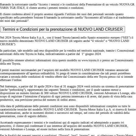
Barrando la sottostante casella “Accetto i termini e le condizioni della Prenotazione di un veicolo NUOVA GR
YARIS TGR ITALY, il cliente accetta i presenti termini e condizioni.
Il cliente conferma altresì il proprio assenso riguardo l’utilizzo dei suoi dati personali secondo quanto
specificato nella precedente Sezione 8 barrando la sottostante casella “Acconsento all’utilizzo e al trasferimento
dei miei dati personali”.
Termini e Condizioni per la prenotazione di NUOVO LAND CRUISER
Nel 2024 Toyota Motor Italia S.p.A., con il brand Toyota lancerà nello Spazio economico europeo (“SEE”) il
nuovo modello denominato NUOVO LAND CRUISER (di seguito anche “il veicolo” o “NUOVO LAND
CRUISER”)
In particolare, tale modello sarà reso disponibile per la vendita nel territorio nazionale, tramite i Concessionari
autorizzati della rete Toyota in Italia, indicativamente a partire dal 1° giugno 2024
È possibile ottenere ulteriori informazioni circa questo modello su www.toyota.it o presso un Concessionario
della rete Toyota.
I prezzi massimi raccomandati per l’acquisto del modello NUOVO LAND CRUISER verranno annunciati
contemporaneamente all’apertura ordinabilità. Si prega di tenere in considerazione che tali prezzi potrebbero
variare a seconda delle condizioni di vendita offerte dal Concessionario della rete Toyota presso cui si intende
effettuare l’ordine.
Nel frattempo, a partire dal 16 aprile 2024 e fino al 31 maggio 2024 verrà istituito un sistema di prenotazione
(anche “prebooking”), rappresentato dai seguenti Termini e condizioni, per il quale saranno messe a
disposizione un numero limitato di 300 vetture NUOVO LAND CRUISER, versioni Adventure e Lounge, allo
scopo di registrare l’intenzione d’acquisto di ogni persona interessata e di avere, dal punto di vista della casa
produttrice, una previsione precisa del numero di ordini atteso.
Alla data di pubblicazione delle presenti condizioni non sono disponibili informazioni complete su tutte le
caratteristiche tecniche del modello NUOVO LAND CRUISER. Toyota Motor Italia S.p.A. si riserva di fornire
tali informazioni, anche in momenti distinti e successivi nel tempo, nel corso del periodo di validità della
prenotazione, come di seguito definito.
Accettando espressamente i termini e le condizioni qui di seguito indicati ed adempiendo a quanto ivi
prescritto, il cliente può confermare il suo interesse all’acquisto del modello NUOVO LAND CRUISER,
versioni Adventure e Lounge, ed essere incluso nella lista di prenotazione.
Per le finalità dei presenti termini e condizioni, “Toyota”, “noi”, “nostro”, ecc., si riferiscono a Toyota Motor