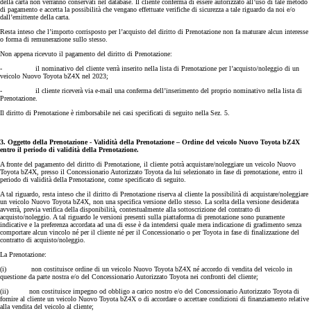
della carta non verranno conservati nel database. Il cliente conferma di essere autorizzato all’uso di tale metodo
di pagamento e accetta la possibilità che vengano effettuate verifiche di sicurezza a tale riguardo da noi e/o
dall’emittente della carta.
Resta inteso che l’importo corrisposto per l’acquisto del diritto di Prenotazione non fa maturare alcun interesse
o forma di remunerazione sullo stesso.
Non appena ricevuto il pagamento del diritto di Prenotazione:
- il nominativo del cliente verrà inserito nella lista di Prenotazione per l’acquisto/noleggio di un
veicolo Nuovo Toyota bZ4X nel 2023;
- il cliente riceverà via e-mail una conferma dell’inserimento del proprio nominativo nella lista di
Prenotazione.
Il diritto di Prenotazione è rimborsabile nei casi specificati di seguito nella Sez. 5.
3. Oggetto della Prenotazione - Validità della Prenotazione – Ordine del veicolo Nuovo Toyota bZ4X
entro il periodo di validità della Prenotazione.
A fronte del pagamento del diritto di Prenotazione, il cliente potrà acquistare/noleggiare un veicolo Nuovo
Toyota bZ4X, presso il Concessionario Autorizzato Toyota da lui selezionato in fase di prenotazione, entro il
periodo di validità della Prenotazione, come specificato di seguito.
A tal riguardo, resta inteso che il diritto di Prenotazione riserva al cliente la possibilità di acquistare/noleggiare
un veicolo Nuovo Toyota bZ4X, non una specifica versione dello stesso. La scelta della versione desiderata
avverrà, previa verifica della disponibilità, contestualmente alla sottoscrizione del contratto di
acquisto/noleggio. A tal riguardo le versioni presenti sulla piattaforma di prenotazione sono puramente
indicative e la preferenza accordata ad una di esse è da intendersi quale mera indicazione di gradimento senza
comportare alcun vincolo né per il cliente né per il Concessionario o per Toyota in fase di finalizzazione del
contratto di acquisto/noleggio.
La Prenotazione:
(i) non costituisce ordine di un veicolo Nuovo Toyota bZ4X né accordo di vendita del veicolo in
questione da parte nostra e/o del Concessionario Autorizzato Toyota nei confronti del cliente;
(ii) non costituisce impegno od obbligo a carico nostro e/o del Concessionario Autorizzato Toyota di
fornire al cliente un veicolo Nuovo Toyota bZ4X o di accordare o accettare condizioni di finanziamento relative
alla vendita del veicolo al cliente;