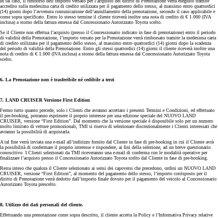
In tal caso, il rimborso dell’importo versato per l’acquisto del diritto di Prenotazione verrà eseguito tramite
accredito sulla medesima carta di credito utilizzata per il pagamento dello stesso, al massimo entro quattordici
(14) giorni dopo l’avvenuta comunicazione dell’annullamento della prenotazione, secondo il caso applicabile e
come sopra specificato. Entro lo stesso termine il cliente riceverà inoltre una nota di credito di € 1.000 (IVA
inclusa) a storno della fattura emessa dal Concessionario Autorizzato Toyota scelto.
Se il Cliente non effettua l’acquisto (presso il Concessionario indicato in fase di prenotazione) entro il periodo
di validità della Prenotazione, l’importo versato per la Prenotazione verrà rimborsato tramite la medesima carta
di credito utilizzata per il pagamento dello stesso, al massimo entro quattordici (14) giorni dopo la scadenza
del periodo di validità della Prenotazione. Entro gli stessi quattordici (14) giorni il cliente riceverà inoltre una
nota di credito di € 1.000 (IVA inclusa) a storno della fattura emessa dal Concessionario Autorizzato Toyota
scelto.
6. La Prenotazione non è trasferibile né cedibile a terzi
7. LAND CRUISER Versione First Edition
Fermo tutto quanto precede, solo i Clienti che avranno accettato i presenti Termini e Condizioni, ed effettuato
il pre-booking, potranno esprimere il proprio interesse per una edizione speciale del NUOVO LAND
CRUISER, versione “First Edition”. Dal momento che la versione speciale è disponibile solo per un numero
molto limitato di vetture promozionali, TMI si riserva di selezionare discrezionalmente i Clienti interessati che
avranno la possibilità di acquistarla.
A tal fine verrà inviata una e-mail all’indirizzo fornito dal Cliente in fase di pre-booking in cui il Cliente avrà
la possibilità di confermare il proprio interesse e rispondere, ai fini della selezione, ad un breve questionario
conoscitivo. I Clienti selezionati da TMI riceveranno una e-mail di conferma con le modalità operative per
finalizzare l’acquisto presso il Concessionario Autorizzato Toyota scelto dal Cliente in fase di pre-booking.
Resta inteso che qualora il Cliente selezionato ai sensi dei capoversi che precedono, ordini un NUOVO LAND
CRUISER, versione “First Edition”, al momento del pagamento dello stesso, l’importo corrisposto per il
diritto di Prenotazione verrà dedotto dall’importo finale dovuto per il pagamento del veicolo al Concessionario
Autorizzato Toyota prescelto.
8. Utilizzo dei dati personali del cliente.
Effettuando una prenotazione come sopra descritto, il cliente accetta la Policy e l’Informativa Privacy relative