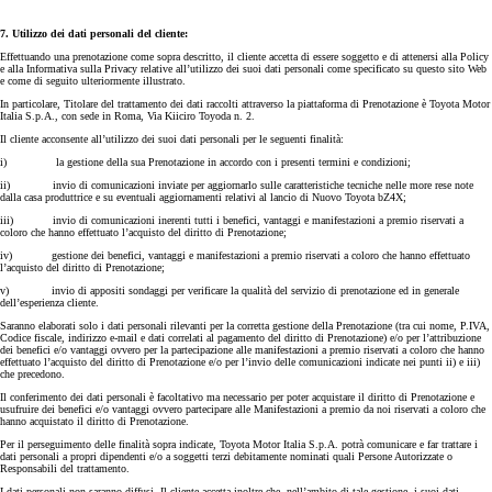
7. Utilizzo dei dati personali del cliente:
Effettuando una prenotazione come sopra descritto, il cliente accetta di essere soggetto e di attenersi alla Policy
e alla Informativa sulla Privacy relative all’utilizzo dei suoi dati personali come specificato su questo sito Web
e come di seguito ulteriormente illustrato.
In particolare, Titolare del trattamento dei dati raccolti attraverso la piattaforma di Prenotazione è Toyota Motor
Italia S.p.A., con sede in Roma, Via Kiiciro Toyoda n. 2.
Il cliente acconsente all’utilizzo dei suoi dati personali per le seguenti finalità:
i) la gestione della sua Prenotazione in accordo con i presenti termini e condizioni;
ii) invio di comunicazioni inviate per aggiornarlo sulle caratteristiche tecniche nelle more rese note
dalla casa produttrice e su eventuali aggiornamenti relativi al lancio di Nuovo Toyota bZ4X;
iii) invio di comunicazioni inerenti tutti i benefici, vantaggi e manifestazioni a premio riservati a
coloro che hanno effettuato l’acquisto del diritto di Prenotazione;
iv) gestione dei benefici, vantaggi e manifestazioni a premio riservati a coloro che hanno effettuato
l’acquisto del diritto di Prenotazione;
v) invio di appositi sondaggi per verificare la qualità del servizio di prenotazione ed in generale
dell’esperienza cliente.
Saranno elaborati solo i dati personali rilevanti per la corretta gestione della Prenotazione (tra cui nome, P.IVA,
Codice fiscale, indirizzo e-mail e dati correlati al pagamento del diritto di Prenotazione) e/o per l’attribuzione
dei benefici e/o vantaggi ovvero per la partecipazione alle manifestazioni a premio riservati a coloro che hanno
effettuato l’acquisto del diritto di Prenotazione e/o per l’invio delle comunicazioni indicate nei punti ii) e iii)
che precedono.
Il conferimento dei dati personali è facoltativo ma necessario per poter acquistare il diritto di Prenotazione e
usufruire dei benefici e/o vantaggi ovvero partecipare alle Manifestazioni a premio da noi riservati a coloro che
hanno acquistato il diritto di Prenotazione.
Per il perseguimento delle finalità sopra indicate, Toyota Motor Italia S.p.A. potrà comunicare e far trattare i
dati personali a propri dipendenti e/o a soggetti terzi debitamente nominati quali Persone Autorizzate o
Responsabili del trattamento.
I dati personali non saranno diffusi. Il cliente accetta inoltre che, nell’ambito di tale gestione, i suoi dati