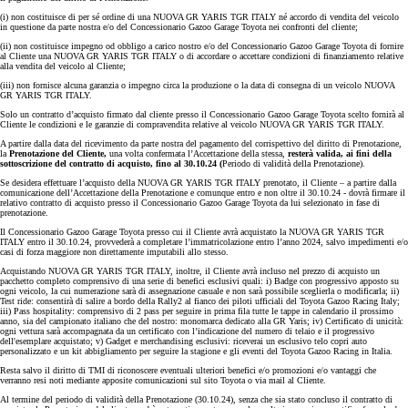
(i) non costituisce di per sé ordine di una NUOVA GR YARIS TGR ITALY né accordo di vendita del veicolo
in questione da parte nostra e/o del Concessionario Gazoo Garage Toyota nei confronti del cliente;
(ii) non costituisce impegno od obbligo a carico nostro e/o del Concessionario Gazoo Garage Toyota di fornire
al Cliente una NUOVA GR YARIS TGR ITALY o di accordare o accettare condizioni di finanziamento relative
alla vendita del veicolo al Cliente;
(iii) non fornisce alcuna garanzia o impegno circa la produzione o la data di consegna di un veicolo NUOVA
GR YARIS TGR ITALY.
Solo un contratto d’acquisto firmato dal cliente presso il Concessionario Gazoo Garage Toyota scelto fornirà al
Cliente le condizioni e le garanzie di compravendita relative al veicolo NUOVA GR YARIS TGR ITALY.
A partire dalla data del ricevimento da parte nostra del pagamento del corrispettivo del diritto di Prenotazione,
la
Prenotazione del Cliente,
una volta confermata l’Accettazione della stessa,
resterà valida, ai fini della
sottoscrizione del contratto di acquisto, fino al 30.10.24
(
Periodo di validità della Prenotazione).
Se desidera effettuare l’acquisto della NUOVA GR YARIS TGR ITALY prenotato, il Cliente – a partire dalla
comunicazione dell’Accettazione della Prenotazione e comunque entro e non oltre il 30.10.24 - dovrà firmare il
relativo contratto di acquisto presso il Concessionario Gazoo Garage Toyota da lui selezionato in fase di
prenotazione.
Il Concessionario Gazoo Garage Toyota presso cui il Cliente avrà acquistato la NUOVA GR YARIS TGR
ITALY entro il 30.10.24, provvederà a completare l’immatricolazione entro l’anno 2024, salvo impedimenti e/o
casi di forza maggiore non direttamente imputabili allo stesso.
Acquistando NUOVA GR YARIS TGR ITALY, inoltre, il Cliente avrà incluso nel prezzo di acquisto un
pacchetto completo comprensivo di una serie di benefici esclusivi quali: i) Badge con progressivo apposto su
ogni veicolo, la cui numerazione sarà di assegnazione casuale e non sarà possibile sceglierla o modificarla; ii)
Test ride: consentirà di salire a bordo della Rally2 al fianco dei piloti ufficiali del Toyota Gazoo Racing Italy;
iii) Pass hospitality: comprensivo di 2 pass per seguire in prima fila tutte le tappe in calendario il prossimo
anno, sia del campionato italiano che del nostro: monomarca dedicato alla GR Yaris; iv) Certificato di unicità:
ogni vettura sarà accompagnata da un certificato con l’indicazione del numero di telaio e il progressivo
dell'esemplare acquistato; v) Gadget e merchandising esclusivi: riceverai un esclusivo telo copri auto
personalizzato e un kit abbigliamento per seguire la stagione e gli eventi del Toyota Gazoo Racing in Italia.
Resta salvo il diritto di TMI di riconoscere eventuali ulteriori benefici e/o promozioni e/o vantaggi che
verranno resi noti mediante apposite comunicazioni sul sito Toyota o via mail al Cliente.
Al termine del periodo di validità della Prenotazione (30.10.24), senza che sia stato concluso il contratto di