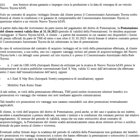
(iii) non fornisce alcuna garanzia o impegno circa la produzione o la data di consegna di un veicolo
Nuovo Toyota bZ4X.
Solo un contratto di acquisto /noleggio firmato dal cliente presso il Concessionario Autorizzato Toyota scelto
fornirà al cliente le condizioni e le garanzie di compravendita del Concessionario Autorizzato Toyota in
questione relative a un veicolo Nuovo Toyota bZ4X.
A partire dalla data del ricevimento da parte nostra del pagamento del diritto di Prenotazione, la
Prenotazione
del cliente resterà valida fino al 31.10.2023
(periodo di validità della Prenotazione). Se desidera acquistare
/noleggiare il Nuovo Toyota bZ4X, il cliente – a partire dal momento in cui saranno resi disponibili i listini
di prezzo ufficiali da parte di TMI ed entro e non oltre il 31.10.2023- dovrà firmare il relativo contratto presso
il Concessionario Autorizzato Toyota da lui selezionato in fase di prenotazione.
In caso di sottoscrizione del contratto di acquisto /noleggio ed in virtù della prenotazione effettuata, al cliente
verrà riconosciuto, a sua scelta, uno tra i seguenti vantaggi inclusi nel prezzo di acquisto/noleggio del Nuovo
Toyota bz4x i cui dettagli sono presenti sul sito toyota.it o presso il Concessionario Autorizzato della Rete
Toyota:
- n. 2 card da 1385 kWh (Juicepack Home) da utilizzare per la ricarica di Nuovo Toyota bZ4X presso le
infrastrutture di ricarica pubbliche convenzionate Enel X Way, valida 12 mesi dall’attivazione (da effettuare
entro 2 mesi dall’immatricolazione dell’auto); oppure
- n.1 Enel X Way Box (Juicepack Street) comprensiva di installazione; oppure
- Mobility Pack Kinto Share
A tale ordine, in virtù della prenotazione effettuata, TMI potrà inoltre riconoscere ulteriori benefici e/o
promozioni e/o vantaggi che verranno resi noti mediante apposite comunicazioni.
Tali benefici e/o promozioni e/o vantaggi non saranno cumulabili con altre promozioni eventualmente
applicabili.
Il cliente, in virtù dell’acquisto del diritto di Prenotazione, potrà anche, se del caso e qualora da noi indette,
accedere a manifestazioni a premio dedicate, secondo i termini e le condizioni che verranno previsti dal relativo
regolamento. Al termine del periodo di validità, senza che sia stato sottoscritto alcun contratto di
acquisto/noleggio, la Prenotazione del cliente scadrà automaticamente senza alcun ulteriore avviso o notifica
formale da parte nostra al cliente e viceversa.
Eventuali ordini firmati dopo la scadenza del periodo di validità della Prenotazione non godranno dei benefici
e/o promozioni e/o vantaggi riconosciuti a coloro che hanno effettuato la prenotazione e sottoscritto il contratto
di acquisto /noleggio entro la data di validità della prima.