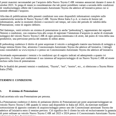
I prezzi massimi raccomandati per l’acquisto della Nuovo Toyota C-HR verranno annunciati durante il mese di
ottobre 2023. Si prega di tenere in considerazione che tali prezzi potrebbero variare a seconda delle condizioni
di vendita/noleggio offerte dal Concessionario Autorizzato Toyota che aderisce all’iniziativa presso cui si
intende effettuare l’acquisto.
Alla data di pubblicazione delle presenti condizioni non sono disponibili informazioni complete sulle
caratteristiche tecniche di Nuovo Toyota C-HR. Toyota Motor Italia S.p.A. si riserva di fornire tali
informazioni, anche in momenti distinti e successivi nel tempo, nel corso del periodo di validità della
Prenotazione, come di seguito definito.
Nel frattempo, verrà istituito un sistema di prenotazione (o anche “prebooking”), rappresentato dai seguenti
Termini e condizioni, con connessa lista allo scopo di registrare l’intenzione d’acquisto (o anche di eventuale
noleggio) del veicolo Nuovo Toyota C-HR di ogni persona interessata e di avere, dal punto di vista della casa
produttrice, una previsione precisa del numero di ordini atteso.
Il prebooking conferisce il diritto di poter acquistare il veicolo o noleggiarlo tramite una formula di noleggio a
lungo termine Kinto One, attraverso Concessionario Autorizzato Toyota che aderisce all’iniziativa. I dettagli
sono consultabili su www.toyota.it o presso un Concessionario Autorizzato Toyota che aderisce all’iniziativa.
Accettando espressamente i termini e le condizioni qui di seguito indicati ed adempiendo a quanto ivi
prescritto, il cliente può confermare il suo interesse all’acquisto/noleggio di un Nuovo Toyota C-HR ed essere
incluso nella lista di prenotazione.
Per le finalità dei presenti termini e condizioni, “Toyota”, “noi”, “nostro”, ecc., si riferiscono a Toyota Motor
Italia (TMI).
TERMINI E CONDIZIONI:
1. Il sistema di Prenotazione
Sarà accettata solo una Prenotazione per persona.
La Prenotazione conferisce il diritto di prelazione (diritto di Prenotazione) per poter acquistare/noleggiare un
veicolo Nuovo Toyota C-HR quando lo stesso sarà disponibile in Italia nel 2023, da esercitare mediante
sottoscrizione di apposito contratto di acquisto/noleggio presso uno dei Concessionari autorizzati Toyota che
aderisce all’iniziativa entro il termine previsto. Ciò significa che il cliente ha solo ed esclusivamente la garanzia
di poter ordinare un veicolo Nuovo Toyota C-HR nel 2023 e 2024 presso il Concessionario Autorizzato Toyota