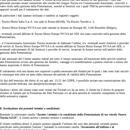
personali possano essere comunicati alle società del Gruppo Toyota e/o Concessionari Autorizzati, coinvolti a
vario titolo nella gestione della Prenotazione, nonché ai fornitori con i quali TMI ha provveduto a sottoscrivere
appositi accordi per il trattamento dei dati.
In particolare i dati saranno utilizzati e trasferiti ai seguenti soggetti:
- Toyota Motor Italia S.p.A. con sede in Roma (00148), Via Kiiciro Toyoda n. 2;
- Toyota Motor Europe NV/SA con sede centrale in Avenue du Bourget 60, 1140 Bruxelles (Belgio);
- eventuali società affiliate di Toyota Motor Europe NV/SA nel SEE che siano coinvolte nella gestione della
Prenotazione;
- il Concessionario Autorizzato Toyota incaricato di elaborare l’ordine; e/o eventuali nostri fornitori o provider
di servizi di Toyota Motor Europe NV/SA o di società affiliate di Toyota Motor Europe NV/SA nel SEE, o
eventuali subcontraenti di tali fornitori o provider di servizi, incaricati di fornire servizi nell’ambito della
gestione della Prenotazione.
I dati personali del Cliente saranno trattati per tutto il tempo necessario all’esecuzione delle attività connesse
alla Prenotazione ovvero alla gestione dei benefici, vantaggi e/o manifestazioni a premio riservati a coloro che
hanno acquistato il diritto di Prenotazione.
Il trattamento avrà una durata non superiore a quella necessaria alle finalità per le quali i dati sono stati raccolti
e comunque non oltre un anno dalla chiusura del periodo di validità della Prenotazione.
Ai fini dell’esercizio dei diritti di cui agli artt. 15-21 del GDPR, è possibile inviare una comunicazione alla
casella postale dedicata: tmi.dpo@toyota-europe.com.
Qualora i diritti del cliente siano stati violati dal Titolare e/o da un terzo, il cliente ha il diritto di proporre
reclamo al Garante per la Protezione dei Dati Personali e/o ad altra autorità di controllo competente in forza
della normativa vigente.
8. Accettazione dei presenti termini e condizioni:
Barrando la sottostante casella “
Accetto i termini e le condizioni della Prenotazione di un veicolo Nuovo
Toyota bZ4X
”, il cliente accetta i presenti termini e condizioni.
Il cliente conferma altresì il proprio assenso riguardo l’utilizzo dei suoi dati personali secondo quanto
specificato nella precedente Sezione 7 barrando la sottostante casella “
Acconsento all’utilizzo e al