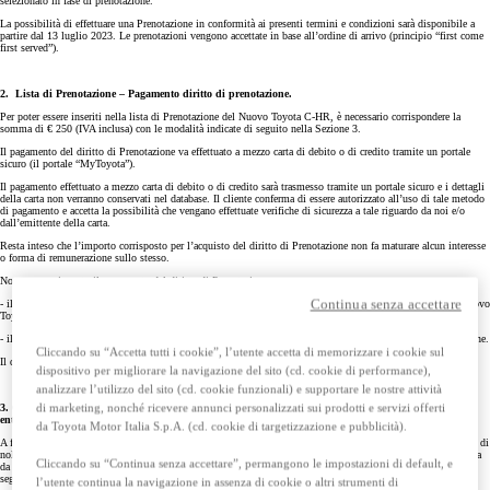
selezionato in fase di prenotazione.
La possibilità di effettuare una Prenotazione in conformità ai presenti termini e condizioni sarà disponibile a
partire dal 13 luglio 2023. Le prenotazioni vengono accettate in base all’ordine di arrivo (principio “first come
first served”).
2. Lista di Prenotazione – Pagamento diritto di prenotazione.
Per poter essere inseriti nella lista di Prenotazione del Nuovo Toyota C-HR, è necessario corrispondere la
somma di € 250 (IVA inclusa) con le modalità indicate di seguito nella Sezione 3.
Il pagamento del diritto di Prenotazione va effettuato a mezzo carta di debito o di credito tramite un portale
sicuro (il portale “MyToyota”).
Il pagamento effettuato a mezzo carta di debito o di credito sarà trasmesso tramite un portale sicuro e i dettagli
della carta non verranno conservati nel database. Il cliente conferma di essere autorizzato all’uso di tale metodo
di pagamento e accetta la possibilità che vengano effettuate verifiche di sicurezza a tale riguardo da noi e/o
dall’emittente della carta.
Resta inteso che l’importo corrisposto per l’acquisto del diritto di Prenotazione non fa maturare alcun interesse
o forma di remunerazione sullo stesso.
Non appena ricevuto il pagamento del diritto di Prenotazione:
Continua senza accettare
- il nominativo del cliente verrà inserito nella lista di Prenotazione per l’acquisto/noleggio di un veicolo Nuovo
Toyota C-HR quando lo stesso sarà disponibile;
- il cliente riceverà via e-mail una conferma dell’inserimento del proprio nominativo nella lista di Prenotazione.
Cliccando su “Accetta tutti i cookie”, l’utente accetta di memorizzare i cookie sul
Il diritto di Prenotazione è rimborsabile nei casi specificati di seguito nella Sez. 5.
dispositivo per migliorare la navigazione del sito (cd. cookie di performance),
analizzare l’utilizzo del sito (cd. cookie funzionali) e supportare le nostre attività
di marketing, nonché ricevere annunci personalizzati sui prodotti e servizi offerti
3. Oggetto della Prenotazione - Validità della Prenotazione – Ordine del veicolo Nuovo Toyota C-HR
entro il periodo di validità della Prenotazione.
da Toyota Motor Italia S.p.A. (cd. cookie di targetizzazione e pubblicità).
A fronte del pagamento del diritto di Prenotazione, il cliente potrà acquistare, o anche optare per una formula di
noleggio, un veicolo Nuovo Toyota C-HR, presso il Concessionario Autorizzato Toyota aderente all’iniziativa
Cliccando su “Continua senza accettare”, permangono le impostazioni di default, e
da lui selezionato in fase di prenotazione, entro il periodo di validità della Prenotazione, come specificato di
seguito.
l’utente continua la navigazione in assenza di cookie o altri strumenti di