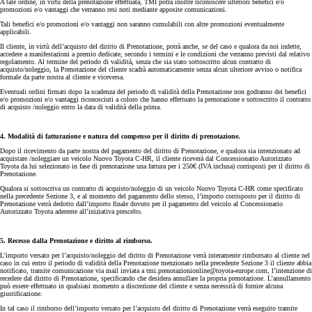
A tale ordine, in virtù della prenotazione effettuata, TMI potrà inoltre riconoscere ulteriori benefici e/o
promozioni e/o vantaggi che verranno resi noti mediante apposite comunicazioni.
Tali benefici e/o promozioni e/o vantaggi non saranno cumulabili con altre promozioni eventualmente
applicabili.
Il cliente, in virtù dell’acquisto del diritto di Prenotazione, potrà anche, se del caso e qualora da noi indette,
accedere a manifestazioni a premio dedicate, secondo i termini e le condizioni che verranno previsti dal relativo
regolamento. Al termine del periodo di validità, senza che sia stato sottoscritto alcun contratto di
acquisto/noleggio, la Prenotazione del cliente scadrà automaticamente senza alcun ulteriore avviso o notifica
formale da parte nostra al cliente e viceversa.
Eventuali ordini firmati dopo la scadenza del periodo di validità della Prenotazione non godranno dei benefici
e/o promozioni e/o vantaggi riconosciuti a coloro che hanno effettuato la prenotazione e sottoscritto il contratto
di acquisto /noleggio entro la data di validità della prima.
4. Modalità di fatturazione e natura del compenso per il diritto di prenotazione.
Dopo il ricevimento da parte nostra del pagamento del diritto di Prenotazione, e qualora sia intenzionato ad
acquistare /noleggiare un veicolo Nuovo Toyota C-HR, il cliente riceverà dal Concessionario Autorizzato
Toyota da lui selezionato in fase di prenotazione una fattura per i 250€ (IVA inclusa) corrisposti per il diritto di
Prenotazione.
Qualora si sottoscriva un contratto di acquisto/noleggio di un veicolo Nuovo Toyota C-HR come specificato
nella precedente Sezione 3, e al momento del pagamento dello stesso, l’importo corrisposto per il diritto di
Prenotazione verrà dedotto dall’importo finale dovuto per il pagamento del veicolo al Concessionario
Autorizzato Toyota aderente all’iniziativa prescelto.
5. Recesso dalla Prenotazione e diritto al rimborso.
L’importo versato per l’acquisto/noleggio del diritto di Prenotazione verrà interamente rimborsato al cliente nel
caso in cui entro il periodo di validità della Prenotazione menzionato nella precedente Sezione 3 il cliente abbia
notificato, tramite comunicazione via mail inviata a tmi.prenotazionionline@toyota-europe.com, l’intenzione di
recedere dal diritto di Prenotazione, specificando che desidera annullare la propria prenotazione. L’annullamento
può essere effettuato in qualsiasi momento a discrezione del cliente e senza necessità di fornire alcuna
giustificazione.
In tal caso il rimborso dell’importo versato per l’acquisto del diritto di Prenotazione verrà eseguito tramite