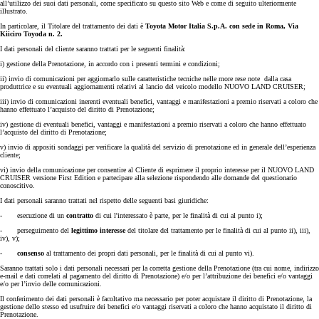
all’utilizzo dei suoi dati personali, come specificato su questo sito Web e come di seguito ulteriormente
illustrato.
In particolare, il Titolare del trattamento dei dati è
Toyota Motor Italia S.p.A. con sede in Roma, Via
Kiiciro Toyoda n. 2.
I dati personali del cliente saranno trattati per le seguenti finalità:
i) gestione della Prenotazione, in accordo con i presenti termini e condizioni;
ii) invio di comunicazioni per aggiornarlo sulle caratteristiche tecniche nelle more rese note dalla casa
produttrice e su eventuali aggiornamenti relativi al lancio del veicolo modello NUOVO LAND CRUISER;
iii) invio di comunicazioni inerenti eventuali benefici, vantaggi e manifestazioni a premio riservati a coloro che
hanno effettuato l’acquisto del diritto di Prenotazione;
iv) gestione di eventuali benefici, vantaggi e manifestazioni a premio riservati a coloro che hanno effettuato
l’acquisto del diritto di Prenotazione;
v) invio di appositi sondaggi per verificare la qualità del servizio di prenotazione ed in generale dell’esperienza
cliente;
vi) invio della comunicazione per consentire al Cliente di esprimere il proprio interesse per il NUOVO LAND
CRUISER versione First Edition e partecipare alla selezione rispondendo alle domande del questionario
conoscitivo.
I dati personali saranno trattati nel rispetto delle seguenti basi giuridiche:
- esecuzione di un
contratto
di cui l'interessato è parte, per le finalità di cui al punto i);
- perseguimento del
legittimo interesse
del titolare del trattamento per le finalità di cui al punto ii), iii),
iv), v);
-
consenso
al trattamento dei propri dati personali, per le finalità di cui al punto vi).
Saranno trattati solo i dati personali necessari per la corretta gestione della Prenotazione (tra cui nome, indirizzo
e-mail e dati correlati al pagamento del diritto di Prenotazione) e/o per l’attribuzione dei benefici e/o vantaggi
e/o per l’invio delle comunicazioni.
Il conferimento dei dati personali è facoltativo ma necessario per poter acquistare il diritto di Prenotazione, la
gestione dello stesso ed usufruire dei benefici e/o vantaggi riservati a coloro che hanno acquistato il diritto di
Prenotazione.