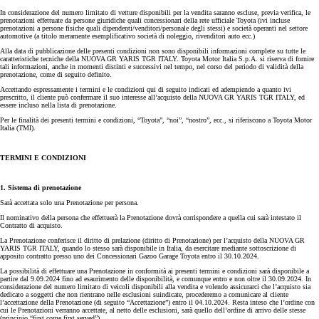
In considerazione del numero limitato di vetture disponibili per la vendita saranno escluse, previa verifica, le
prenotazioni effettuate da persone giuridiche quali concessionari della rete ufficiale Toyota (ivi incluse
prenotazioni a persone fisiche quali dipendenti/venditori/personale degli stessi) e società operanti nel settore
automotive (a titolo meramente esemplificativo società di noleggio, rivenditori auto ecc.)
Alla data di pubblicazione delle presenti condizioni non sono disponibili informazioni complete su tutte le
caratteristiche tecniche della NUOVA GR YARIS TGR ITALY. Toyota Motor Italia S.p.A. si riserva di fornire
tali informazioni, anche in momenti distinti e successivi nel tempo, nel corso del periodo di validità della
prenotazione, come di seguito definito.
Accettando espressamente i termini e le condizioni qui di seguito indicati ed adempiendo a quanto ivi
prescritto, il cliente può confermare il suo interesse all’acquisto della NUOVA GR YARIS TGR ITALY, ed
essere incluso nella lista di prenotazione.
Per le finalità dei presenti termini e condizioni, “Toyota”, “noi”, “nostro”, ecc., si riferiscono a Toyota Motor
Italia (TMI).
TERMINI E CONDIZIONI
1. Sistema di prenotazione
Sarà accettata solo una Prenotazione per persona.
Il nominativo della persona che effettuerà la Prenotazione dovrà corrispondere a quella cui sarà intestato il
Contratto di acquisto.
La Prenotazione conferisce il diritto di prelazione (diritto di Prenotazione) per l’acquisto della NUOVA GR
YARIS TGR ITALY, quando lo stesso sarà disponibile in Italia, da esercitare mediante sottoscrizione di
apposito contratto presso uno dei Concessionari Gazoo Garage Toyota entro il 30.10.2024.
La possibilità di effettuare una Prenotazione in conformità ai presenti termini e condizioni sarà disponibile a
partire dal 9.09.2024 fino ad esaurimento delle disponibilità, e comunque entro e non oltre il 30.09.2024. In
considerazione del numero limitato di veicoli disponibili alla vendita e volendo assicurarci che l’acquisto sia
dedicato a soggetti che non rientrano nelle esclusioni suindicate, procederemo a comunicare al cliente
l’accettazione della Prenotazione (di seguito “Accettazione”) entro il 04.10.2024. Resta inteso che l’ordine con
cui le Prenotazioni verranno accettate, al netto delle esclusioni, sarà quello dell’ordine di arrivo delle stesse
(principio “first come first served”).