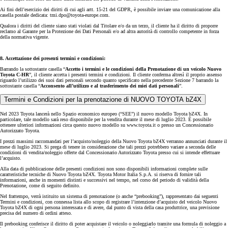
Ai fini dell’esercizio dei diritti di cui agli artt. 15-21 del GDPR, è possibile inviare una comunicazione alla
casella postale dedicata: tmi.dpo@toyota-europe.com.
Qualora i diritti del cliente siano stati violati dal Titolare e/o da un terzo, il cliente ha il diritto di proporre
reclamo al Garante per la Protezione dei Dati Personali e/o ad altra autorità di controllo competente in forza
della normativa vigente.
8. Accettazione dei presenti termini e condizioni:
Barrando la sottostante casella “
Accetto i termini e le condizioni della Prenotazione di un veicolo Nuovo
Toyota C-HR
”, il cliente accetta i presenti termini e condizioni. Il cliente conferma altresì il proprio assenso
riguardo l’utilizzo dei suoi dati personali secondo quanto specificato nella precedente Sezione 7 barrando la
sottostante casella “
Acconsento all’utilizzo e al trasferimento dei miei dati personali
”.
Termini e Condizioni per la prenotazione di NUOVO TOYOTA bZ4X
Nel 2023 Toyota lancerà nello Spazio economico europeo (“SEE”) il nuovo modello Toyota bZ4X. In
particolare, tale modello sarà reso disponibile per la vendita durante il mese di luglio 2023. È possibile
ottenere ulteriori informazioni circa questo nuovo modello su www.toyota.it o presso un Concessionario
Autorizzato Toyota.
I prezzi massimi raccomandati per l’acquisto/noleggio della Nuovo Toyota bZ4X verranno annunciati durante il
mese di luglio 2023. Si prega di tenere in considerazione che tali prezzi potrebbero variare a seconda delle
condizioni di vendita/noleggio offerte dal Concessionario Autorizzato Toyota presso cui si intende effettuare
l’acquisto.
Alla data di pubblicazione delle presenti condizioni non sono disponibili informazioni complete sulle
caratteristiche tecniche di Nuovo Toyota bZ4X. Toyota Motor Italia S.p.A. si riserva di fornire tali
informazioni, anche in momenti distinti e successivi nel tempo, nel corso del periodo di validità della
Prenotazione, come di seguito definito.
Nel frattempo, verrà istituito un sistema di prenotazione (o anche “prebooking”), rappresentato dai seguenti
Termini e condizioni, con connessa lista allo scopo di registrare l’intenzione d’acquisto del veicolo Nuovo
Toyota bZ4X di ogni persona interessata e di avere, dal punto di vista della casa produttrice, una previsione
precisa del numero di ordini atteso.
Il prebooking conferisce il diritto di poter acquistare il veicolo o noleggiarlo tramite una formula di noleggio a