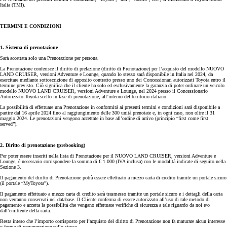
Italia (TMI).
TERMINI E CONDIZIONI
1. Sistema di prenotazione
Sarà accettata solo una Prenotazione per persona.
La Prenotazione conferisce il diritto di prelazione (diritto di Prenotazione) per l’acquisto del modello NUOVO
LAND CRUISER, versioni Adventure e Lounge, quando lo stesso sarà disponibile in Italia nel 2024, da
esercitare mediante sottoscrizione di apposito contratto presso uno dei Concessionari autorizzati Toyota entro il
termine previsto. Ciò significa che il cliente ha solo ed esclusivamente la garanzia di poter ordinare un veicolo
modello NUOVO LAND CRUISER, versioni Adventure e Lounge, nel 2024 presso il Concessionario
Autorizzato Toyota scelto in fase di prenotazione, all’interno del territorio italiano.
La possibilità di effettuare una Prenotazione in conformità ai presenti termini e condizioni sarà disponibile a
partire dal 16 aprile 2024 fino al raggiungimento delle 300 unità prenotate e, in ogni caso, non oltre il 31
maggio 2024. Le prenotazioni vengono accettate in base all’ordine di arrivo (principio “first come first
served”).
2. Diritto di prenotazione (prebooking)
Per poter essere inseriti nella lista di Prenotazione per il NUOVO LAND CRUISER, versioni Adventure e
Lounge, è necessario corrispondere la somma di € 1.000 (IVA inclusa) con le modalità indicate di seguito nella
Sezione 3.
Il pagamento del diritto di Prenotazione potrà essere effettuato a mezzo carta di credito tramite un portale sicuro
(il portale “MyToyota”).
Il pagamento effettuato a mezzo carta di credito sarà trasmesso tramite un portale sicuro e i dettagli della carta
non verranno conservati nel database. Il Cliente conferma di essere autorizzato all’uso di tale metodo di
pagamento e accetta la possibilità che vengano effettuate verifiche di sicurezza a tale riguardo da noi e/o
dall’emittente della carta.
Resta inteso che l’importo corrisposto per l’acquisto del diritto di Prenotazione non fa maturare alcun interesse
o forma di remunerazione sullo stesso.