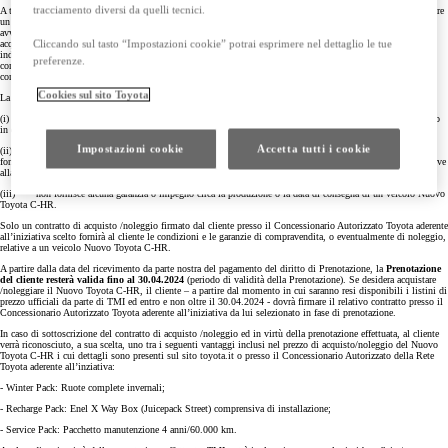
tracciamento diversi da quelli tecnici.
A tal riguardo, resta inteso che il diritto di Prenotazione riserva al cliente la possibilità di acquistare/noleggiare
un veicolo Nuovo Toyota C-HR, non una specifica versione dello stesso. La scelta della versione desiderata
avverrà, previa verifica della disponibilità, contestualmente alla sottoscrizione del contratto di
Cliccando sul tasto “Impostazioni cookie” potrai esprimere nel dettaglio le tue
acquisto/noleggio. A tal riguardo le versioni presenti sulla piattaforma di prenotazione sono puramente
indicative e la preferenza accordata ad una di esse è da intendersi quale mera indicazione di gradimento senza
preferenze.
comportare alcun vincolo né per il cliente né per il Concessionario o per Toyota in fase di finalizzazione del
contratto di acquisto/noleggio.
Cookies sul sito Toyota
La Prenotazione:
(i) non costituisce ordine di un veicolo Nuovo Toyota C-HR né accordo di vendita/noleggio del veicolo
in questione da parte nostra e/o del Concessionario Autorizzato Toyota nei confronti del cliente;
Impostazioni cookie
Accetta tutti i cookie
(ii) non costituisce impegno od obbligo a carico nostro e/o del Concessionario Autorizzato Toyota di
fornire al cliente un veicolo Nuovo Toyota C-HR o di accordare o accettare condizioni di finanziamento relative
alla vendita del veicolo al cliente;
(iii) non fornisce alcuna garanzia o impegno circa la produzione o la data di consegna di un veicolo Nuovo
Toyota C-HR.
Solo un contratto di acquisto /noleggio firmato dal cliente presso il Concessionario Autorizzato Toyota aderente
all’iniziativa scelto fornirà al cliente le condizioni e le garanzie di compravendita, o eventualmente di noleggio,
relative a un veicolo Nuovo Toyota C-HR.
A partire dalla data del ricevimento da parte nostra del pagamento del diritto di Prenotazione, la
Prenotazione
del cliente resterà valida fino al 30.04.2024
(periodo di validità della Prenotazione). Se desidera acquistare
/noleggiare il Nuovo Toyota C-HR, il cliente – a partire dal momento in cui saranno resi disponibili i listini di
prezzo ufficiali da parte di TMI ed entro e non oltre il 30.04.2024 - dovrà firmare il relativo contratto presso il
Concessionario Autorizzato Toyota aderente all’iniziativa da lui selezionato in fase di prenotazione.
In caso di sottoscrizione del contratto di acquisto /noleggio ed in virtù della prenotazione effettuata, al cliente
verrà riconosciuto, a sua scelta, uno tra i seguenti vantaggi inclusi nel prezzo di acquisto/noleggio del Nuovo
Toyota C-HR i cui dettagli sono presenti sul sito toyota.it o presso il Concessionario Autorizzato della Rete
Toyota aderente all’inziativa:
- Winter Pack: Ruote complete invernali;
- Recharge Pack: Enel X Way Box (Juicepack Street) comprensiva di installazione;
- Service Pack: Pacchetto manutenzione 4 anni/60.000 km.