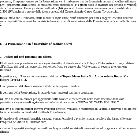
premesse, l’importo versato per la Prenotazione verrà rimborsato tramite la medesima carta di credito utilizzata
per il pagamento dello stesso, al massimo entro quattordici (14) giorni dopo la scadenza del periodo di validità
della Prenotazione. Entro gli stessi quattordici (14) giorni il cliente riceverà inoltre una nota di credito di €
2.500 (IVA inclusa) a storno della fattura emessa dal Concessionario Gazoo Garage Toyota scelto.
Resta inteso che il rimborso, nelle modalità sopra citate, verrà effettuato per tutti i soggetti che non rientrino
nelle disponibilità numeriche previste in base ai criteri di accettazione della Prenotazione indicati nella Sezione
2.
6. La Prenotazione non è trasferibile né cedibile a terzi
7. Utilizzo dei dati personali del cliente.
Effettuando una prenotazione come sopra descritto, il cliente accetta la Policy e l’Informativa Privacy relative
all’utilizzo dei suoi dati personali, come specificato su questo sito Web e come di seguito ulteriormente
illustrato.
In particolare, il Titolare del trattamento dei dati è
Toyota Motor Italia S.p.A. con sede in Roma, Via
Kiiciro Toyoda n. 2.
I dati personali del cliente saranno trattati per le seguenti finalità:
i) gestione della Prenotazione, in accordo con i presenti termini e condizioni;
ii) invio di comunicazioni per aggiornarlo sulle caratteristiche tecniche nelle more rese note dalla casa
produttrice e su eventuali aggiornamenti relativi al lancio della NUOVA GR YARIS TGR ITALY;
iii) invio di comunicazioni inerenti eventuali benefici, vantaggi e manifestazioni a premio riservati a coloro che
hanno effettuato l’acquisto del diritto di Prenotazione;
iv) gestione di eventuali benefici, vantaggi e manifestazioni a premio riservati a coloro che hanno effettuato
l’acquisto del diritto di Prenotazione;
v) invio di appositi sondaggi per verificare la qualità del servizio di prenotazione ed in generale dell’esperienza
cliente;