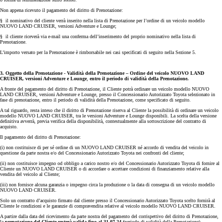
Non appena ricevuto il pagamento del diritto di Prenotazione:
§ il nominativo del cliente verrà inserito nella lista di Prenotazione per l’ordine di un veicolo modello
NUOVO LAND CRUISER, versioni Adventure e Lounge;
§ il cliente riceverà via e-mail una conferma dell’inserimento del proprio nominativo nella lista di
Prenotazione.
L’importo versato per la Prenotazione è rimborsabile nei casi specificati di seguito nella Sezione 5.
3. Oggetto della Prenotazione - Validità della Prenotazione – Ordine del veicolo NUOVO LAND
CRUISER, versioni Adventure e Lounge
,
entro il periodo di validità della Prenotazione.
A fronte del pagamento del diritto di Prenotazione, il Cliente potrà ordinare un veicolo modello NUOVO
LAND CRUISER, versioni Adventure e Lounge, presso il Concessionario Autorizzato Toyota selezionato in
fase di prenotazione, entro il periodo di validità della Prenotazione, come specificato di seguito.
A tal riguardo, resta inteso che il diritto di Prenotazione riserva al Cliente la possibilità di ordinare un veicolo
modello NUOVO LAND CRUISER, tra le versioni Adventure e Lounge disponibili. La scelta della versione
definitiva avverrà, previa verifica della disponibilità, contestualmente alla sottoscrizione del contratto di
acquisto.
Il pagamento del diritto di Prenotazione:
(i) non costituisce di per sé ordine di un NUOVO LAND CRUISER né accordo di vendita del veicolo in
questione da parte nostra e/o del Concessionario Autorizzato Toyota nei confronti del cliente;
(ii) non costituisce impegno od obbligo a carico nostro e/o del Concessionario Autorizzato Toyota di fornire al
Cliente un NUOVO LAND CRUISER o di accordare o accettare condizioni di finanziamento relative alla
vendita del veicolo al Cliente;
(iii) non fornisce alcuna garanzia o impegno circa la produzione o la data di consegna di un veicolo modello
NUOVO LAND CRUISER.
Solo un contratto d’acquisto firmato dal cliente presso il Concessionario Autorizzato Toyota scelto fornirà al
Cliente le condizioni e le garanzie di compravendita relative al veicolo modello NUOVO LAND CRUISER.
A partire dalla data del ricevimento da parte nostra del pagamento del corrispettivo del diritto di Prenotazione,
la
prenotazione del Cliente resterà valida fino al 31.07.24
(
periodo di validità della Prenotazione)