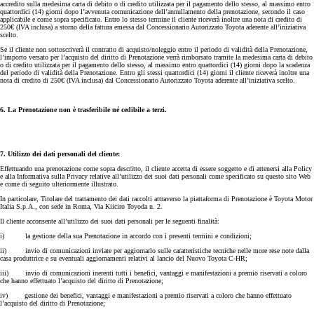
accredito sulla medesima carta di debito o di credito utilizzata per il pagamento dello stesso, al massimo entro
quattordici (14) giorni dopo l’avvenuta comunicazione dell’annullamento della prenotazione, secondo il caso
applicabile e come sopra specificato. Entro lo stesso termine il cliente riceverà inoltre una nota di credito di
250€ (IVA inclusa) a storno della fattura emessa dal Concessionario Autorizzato Toyota aderente all’iniziativa
scelto.
Se il cliente non sottoscriverà il contratto di acquisto/noleggio entro il periodo di validità della Prenotazione,
l’importo versato per l’acquisto del diritto di Prenotazione verrà rimborsato tramite la medesima carta di debito
o di credito utilizzata per il pagamento dello stesso, al massimo entro quattordici (14) giorni dopo la scadenza
del periodo di validità della Prenotazione. Entro gli stessi quattordici (14) giorni il cliente riceverà inoltre una
nota di credito di 250€ (IVA inclusa) dal Concessionario Autorizzato Toyota aderente all’iniziativa scelto.
6. La Prenotazione non è trasferibile né cedibile a terzi.
7. Utilizzo dei dati personali del cliente:
Effettuando una prenotazione come sopra descritto, il cliente accetta di essere soggetto e di attenersi alla Policy
e alla Informativa sulla Privacy relative all’utilizzo dei suoi dati personali come specificato su questo sito Web
e come di seguito ulteriormente illustrato.
In particolare, Titolare del trattamento dei dati raccolti attraverso la piattaforma di Prenotazione è Toyota Motor
Italia S.p.A., con sede in Roma, Via Kiiciro Toyoda n. 2.
Il cliente acconsente all’utilizzo dei suoi dati personali per le seguenti finalità:
i) la gestione della sua Prenotazione in accordo con i presenti termini e condizioni;
ii) invio di comunicazioni inviate per aggiornarlo sulle caratteristiche tecniche nelle more rese note dalla
casa produttrice e su eventuali aggiornamenti relativi al lancio del Nuovo Toyota C-HR;
iii) invio di comunicazioni inerenti tutti i benefici, vantaggi e manifestazioni a premio riservati a coloro
che hanno effettuato l’acquisto del diritto di Prenotazione;
iv) gestione dei benefici, vantaggi e manifestazioni a premio riservati a coloro che hanno effettuato
l’acquisto del diritto di Prenotazione;