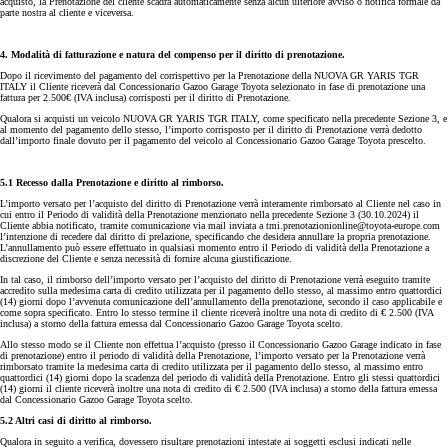
acquisto, la Prenotazione del cliente scadrà automaticamente senza alcun ulteriore avviso o notifica formale da
parte nostra al cliente e viceversa.
4. Modalità di fatturazione e natura del compenso per il diritto di prenotazione.
Dopo il ricevimento del pagamento del corrispettivo per la Prenotazione della NUOVA GR YARIS TGR
ITALY il Cliente riceverà dal Concessionario Gazoo Garage Toyota selezionato in fase di prenotazione una
fattura per 2.500€ (IVA inclusa) corrisposti per il diritto di Prenotazione.
Qualora si acquisti un veicolo NUOVA GR YARIS TGR ITALY, come specificato nella precedente Sezione 3, e
al momento del pagamento dello stesso, l’importo corrisposto per il diritto di Prenotazione verrà dedotto
dall’importo finale dovuto per il pagamento del veicolo al Concessionario Gazoo Garage Toyota prescelto.
5.1 Recesso dalla Prenotazione e diritto al rimborso.
L’importo versato per l’acquisto del diritto di Prenotazione verrà interamente rimborsato al Cliente nel caso in
cui entro il Periodo di validità della Prenotazione menzionato nella precedente Sezione 3 (30.10.2024) il
Cliente abbia notificato, tramite comunicazione via mail inviata a tmi.prenotazionionline@toyota-europe.com
l’intenzione di recedere dal diritto di prelazione, specificando che desidera annullare la propria prenotazione.
L’annullamento può essere effettuato in qualsiasi momento entro il Periodo di validità della Prenotazione a
discrezione del Cliente e senza necessità di fornire alcuna giustificazione.
In tal caso, il rimborso dell’importo versato per l’acquisto del diritto di Prenotazione verrà eseguito tramite
accredito sulla medesima carta di credito utilizzata per il pagamento dello stesso, al massimo entro quattordici
(14) giorni dopo l’avvenuta comunicazione dell’annullamento della prenotazione, secondo il caso applicabile e
come sopra specificato. Entro lo stesso termine il cliente riceverà inoltre una nota di credito di € 2.500 (IVA
inclusa) a storno della fattura emessa dal Concessionario Gazoo Garage Toyota scelto.
Allo stesso modo se il Cliente non effettua l’acquisto (presso il Concessionario Gazoo Garage indicato in fase
di prenotazione) entro il periodo di validità della Prenotazione, l’importo versato per la Prenotazione verrà
rimborsato tramite la medesima carta di credito utilizzata per il pagamento dello stesso, al massimo entro
quattordici (14) giorni dopo la scadenza del periodo di validità della Prenotazione. Entro gli stessi quattordici
(14) giorni il cliente riceverà inoltre una nota di credito di € 2.500 (IVA inclusa) a storno della fattura emessa
dal Concessionario Gazoo Garage Toyota scelto.
5.2 Altri casi di diritto al rimborso.
Qualora in seguito a verifica, dovessero risultare prenotazioni intestate ai soggetti esclusi indicati nelle