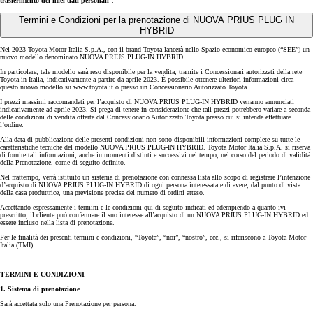
trasferimento dei miei dati personali
”.
Termini e Condizioni per la prenotazione di NUOVA PRIUS PLUG IN
HYBRID
Nel 2023 Toyota Motor Italia S.p.A., con il brand Toyota lancerà nello Spazio economico europeo (“SEE”) un
nuovo modello denominato NUOVA PRIUS PLUG-IN HYBRID.
In particolare, tale modello sarà reso disponibile per la vendita, tramite i Concessionari autorizzati della rete
Toyota in Italia, indicativamente a partire da aprile 2023. È possibile ottenere ulteriori informazioni circa
questo nuovo modello su www.toyota.it o presso un Concessionario Autorizzato Toyota.
I prezzi massimi raccomandati per l’acquisto di NUOVA PRIUS PLUG-IN HYBRID verranno annunciati
indicativamente ad aprile 2023. Si prega di tenere in considerazione che tali prezzi potrebbero variare a seconda
delle condizioni di vendita offerte dal Concessionario Autorizzato Toyota presso cui si intende effettuare
l’ordine.
Alla data di pubblicazione delle presenti condizioni non sono disponibili informazioni complete su tutte le
caratteristiche tecniche del modello NUOVA PRIUS PLUG-IN HYBRID. Toyota Motor Italia S.p.A. si riserva
di fornire tali informazioni, anche in momenti distinti e successivi nel tempo, nel corso del periodo di validità
della Prenotazione, come di seguito definito.
Nel frattempo, verrà istituito un sistema di prenotazione con connessa lista allo scopo di registrare l’intenzione
d’acquisto di NUOVA PRIUS PLUG-IN HYBRID di ogni persona interessata e di avere, dal punto di vista
della casa produttrice, una previsione precisa del numero di ordini atteso.
Accettando espressamente i termini e le condizioni qui di seguito indicati ed adempiendo a quanto ivi
prescritto, il cliente può confermare il suo interesse all’acquisto di un NUOVA PRIUS PLUG-IN HYBRID ed
essere incluso nella lista di prenotazione.
Per le finalità dei presenti termini e condizioni, “Toyota”, “noi”, “nostro”, ecc., si riferiscono a Toyota Motor
Italia (TMI).
TERMINI E CONDIZIONI
1. Sistema di prenotazione
Sarà accettata solo una Prenotazione per persona.