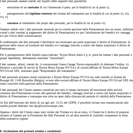
I dati personali saranno trattati nel rispetto delle seguenti basi giuridiche:
- esecuzione di un
contratto
di cui l'interessato è parte, per le finalità di cui al punto i);
- perseguimento del
legittimo interesse
del titolare del trattamento per le finalità di cui al punto ii), iii),
iv), v);
-
consenso
al trattamento dei propri dati personali, per le finalità di cui al punto vi).
Saranno trattati solo i dati personali necessari per la corretta gestione della Prenotazione (tra cui nome, indirizzo
e-mail e dati correlati al pagamento del diritto di Prenotazione) e/o per l’attribuzione dei benefici e/o vantaggi
e/o per l’invio delle comunicazioni.
Il conferimento dei dati personali è facoltativo ma necessario per poter acquistare il diritto di Prenotazione, la
gestione dello stesso ed usufruire dei benefici e/o vantaggi riservati a coloro che hanno acquistato il diritto di
Prenotazione.
Per il perseguimento delle finalità sopra indicate, Toyota Motor Italia S.p.A. potrà far trattare i dati personali a
propri dipendenti, debitamente nominati “Autorizzati”.
I dati saranno, altresì, trattati da: i) concessionari Gazoo Garage Toyota responsabili di elaborare l’ordine; ii)
fornitori o provider di servizi di Toyota Motor Europe NV/SA o di società affiliate di Toyota Motor Europe
NV/SA nel SEE, nominati quali “Responsabili del trattamento”.
I dati personali potranno essere comunicati a Toyota Motor Europe NV/SA con sede centrale in Avenue du
Bourget 60, 1140 Bruxelles (Belgio); ovvero altre società affiliate di Toyota Motor Europe NV/SA nel SEE che
siano coinvolte nella gestione della Prenotazione.
I dati personali del Cliente saranno conservati per tutto il tempo necessario all’esecuzione delle attività
connesse alla Prenotazione ovvero alla gestione dei benefici, vantaggi riservati a coloro che hanno acquistato il
diritto di Prenotazione e comunque non oltre un anno dalla chiusura del periodo di validità della Prenotazione.
Ai fini dell’esercizio dei diritti di cui agli artt. 15-21 del GDPR, è possibile inviare una comunicazione alla
casella postale dedicata: tmi.dpo@toyota-europe.com.
Qualora i diritti del Cliente siano stati violati dal Titolare e/o da un terzo, il Cliente ha il diritto di proporre
reclamo al Garante per la Protezione dei Dati Personali e/o ad altra autorità di controllo competente in forza
della normativa vigente.
8. Accettazione dei presenti termini e condizioni: