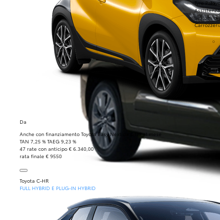
Tyre Park
Toyo
Assistenza
Vettura di
Carrozzeri
Da
Anche con finanziamento Toyota Easy Next da € 119 al mese
TAN 7,25 % TAEG 9,23 %
47 rate con anticipo € 6.340,00
rata finale € 9550
Toyota C-HR
FULL HYBRID E PLUG-IN HYBRID