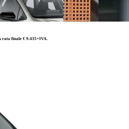
rata finale € 9.435+IVA.
y Next da € 239 al mese