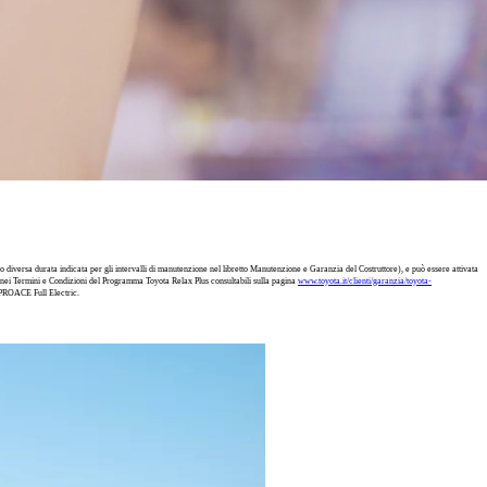
 diversa durata indicata per gli intervalli di manutenzione nel libretto Manutenzione e Garanzia del Costruttore), e può essere attivata
e nei Termini e Condizioni del Programma Toyota Relax Plus consultabili sulla pagina
www.toyota.it/clienti/garanzia/toyota-
 PROACE Full Electric.