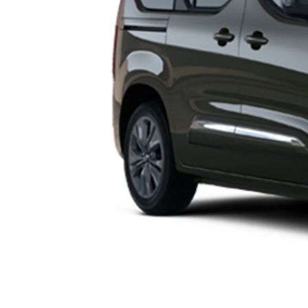
Prius Plug-in
PLUG-IN HYBRID
Da