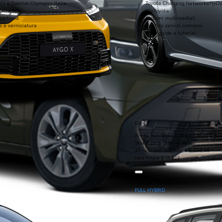
ta e Special Olympics Italia
Toyota Charging Network
a11yO
 stradale
WeToyota
 cortesia
Sistemi multimediali
a e verniciatura
Verifica servizi connessi
FAQ, guide e tutorial
Da
Anche con finanziamento Toyota Eas
TAN 7,25 % TAEG 8,98 %
47 rate con anticipo € 6.600,00
rata finale € 11.323
Corolla Touring Sports
FULL HYBRID