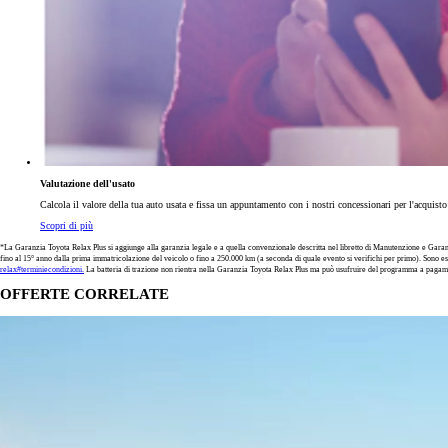
Valutazione dell'usato
Calcola il valore della tua auto usata e fissa un appuntamento con i nostri concessionari per l'acquist
Scopri di più
*La Garanzia Toyota Relax Plus si aggiunge alla garanzia legale e a quella convenzionale descritta nel libretto di Manutenzione e Garanzia
fino al 15° anno dalla prima immatricolazione del veicolo o fino a 250.000 km (a seconda di quale evento si verifichi per primo). Sono e
relax#terminiecondizioni.
La batteria di trazione non rientra nella Garanzia Toyota Relax Plus ma può usufruire del programma a pagam
OFFERTE CORRELATE