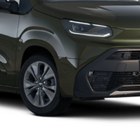
Corolla Cross
FULL HYBRID
anche in versione GR SPORT
Da