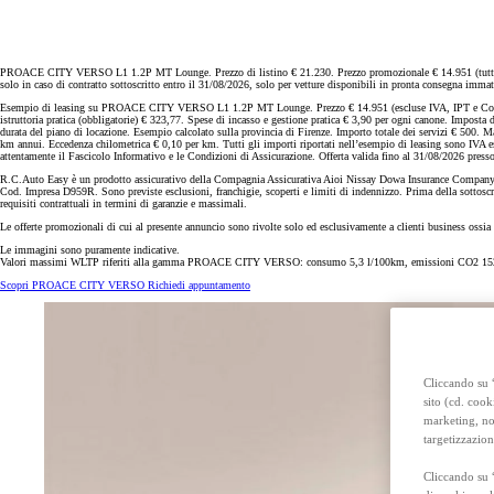
Anche con finanziamento Toyota Easy Next da € 239 al mese
TAN 7,25 % TAEG 8,38 %
47 rate con anticipo € 15.870,00
rata finale € 18.269
PROACE CITY VERSO L1 1.2P MT Lounge. Prezzo di listino € 21.230. Prezzo promozionale € 14.951 (tutti gli 
solo in caso di contratto sottoscritto entro il 31/08/2026, solo per vetture disponibili in pronta consegna immatr
Esempio di leasing su PROACE CITY VERSO L1 1.2P MT Lounge. Prezzo € 14.951 (escluse IVA, IPT e Contribu
Toyota bZ4X Touring
istruttoria pratica (obbligatorie) € 323,77. Spese di incasso e gestione pratica € 3,90 per ogni canone. Imposta 
durata del piano di locazione. Esempio calcolato sulla provincia di Firenze. Importo totale dei servizi € 500. 
FULL ELECTRIC
km annui. Eccedenza chilometrica € 0,10 per km. Tutti gli importi riportati nell’esempio di leasing sono IVA es
attentamente il Fascicolo Informativo e le Condizioni di Assicurazione. Offerta valida fino al 31/08/2026 presso 
R.C.Auto Easy è un prodotto assicurativo della Compagnia Assicurativa Aioi Nissay Dowa Insurance Company of
Cod. Impresa D959R. Sono previste esclusioni, franchigie, scoperti e limiti di indennizzo. Prima della sottoscri
requisiti contrattuali in termini di garanzie e massimali.
Le offerte promozionali di cui al presente annuncio sono rivolte solo ed esclusivamente a clienti business ossia 
Le immagini sono puramente indicative.
Valori massimi WLTP riferiti alla gamma PROACE CITY VERSO: consumo 5,3 l/100km, emissioni CO2 15
Scopri PROACE CITY VERSO
Richiedi appuntamento
Cliccando su “
sito (cd. cook
marketing, non
targetizzazion
Cliccando su 