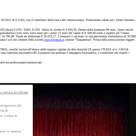
y Next da € 239 al mese
11 di € 3,65), con il contributo della casa e del concessionario. Promozione valida per i clienti business
fisso) 6.25%. TAEG 8.53%. Valore di riscatto € 9.434,39. Durata della locazione 48 mesi. Spese servizi
sabilità Civile Auto verso terzi) per i primi 12 mesi del valore di € 500,00 totali e ripartiti per l’intera
o € 14.790,98. Totale da rimborsare € 18.023,17. L’esempio è calcolato su una percorrenza chilometrica di 20.000
ia e sul sito internet della società
www.toyota-fs.it
sezione “Trasparenza”. Prima della sottoscrizione leggere
, nonché iscritta all’elenco delle imprese vigilate da altra Autorità UE presso l’IVASS al n. I.00158 -
re una copertura assicurativa RCA proposta da qualsiasi Compagnia Assicurativa, a condizione che rispetti i
Usato Toyota Approved
Trova subito e prenota diret
a attività professionale/commerciale.
te.
Scarica brochure
a senza accettare
 navigazione del
ità di
cd. cookie di
ione in assenza