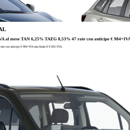
AL
VA al mese TAN 6,25% TAEG 8,53% 47 rate con anticipo € 984+IVA 
e con anticipo € 984+IVA rata finale € 9.435+IVA.
Da
Anche con finanziamento Toyota Eas
TAN 7,75 % TAEG 9,20 %
47 rate con anticipo € 12.860,00
rata finale € 12.780