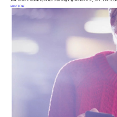
Ricevi un anno di Garanzia Toyota Relax Plus* ad ogni tagliando fatto da noi, fino ai 15 anni di età d
Scopri di più