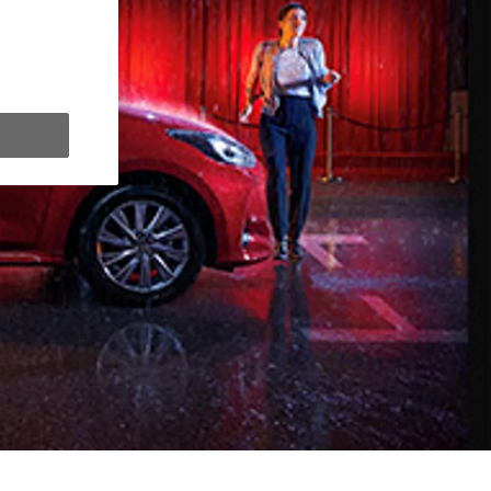
y Next da € 309 al mese
ziativa. Per maggiori dettagli sulle offerte in corso
clicca qui
.