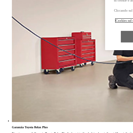
di cookie o al
Cliccando sul 
Cookies sul 
Da
Anche con finanziamento Toyota Easy Next da € 399 al mese
TAN 7,25 % TAEG 8,31 %
47 rate con anticipo € 18.540,00
rata finale € 16.131
Mirai
ZERO EMISSIONI, SOLO GOCCE D'ACQUA
Hilux
MILD HYBRID E FULL ELECTRIC
Da € 36.400 (IVA esclusa)
PROACE MAX
ANCHE IN VERSIONE ELECTRIC
Da € 23.500 (IVA esclusa)
I prezzi mostrati sono prezzi promozionali validi con Bonus Toyota.
Prezzi promozionali validi fino al 31/08/2026 validi in caso di permuta o rottamazion
Garanzia Toyota Relax Plus