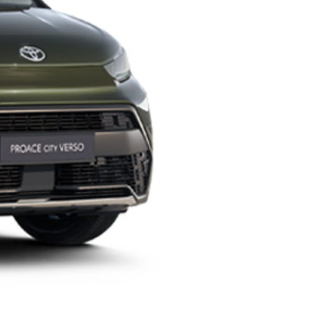
Promozioni
Scopri tutte le offerte
Richiedi appuntamen
Scarica brochure
Gamma Toyota Professional
Scopri i nostri veicoli commerciali.
Contattaci
Trova concessio