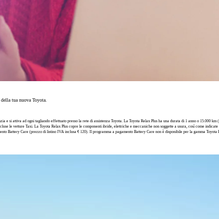
o della tua nuova Toyota.
 e si attiva ad ogni tagliando effettuato presso la rete di assistenza Toyota. La Toyota Relax Plus ha una durata di 1 anno o 15.000 km (o
scluse le vetture Taxi. La Toyota Relax Plus copre le componenti ibride, elettriche e meccaniche non soggette a usura, così come indicat
ento Battery Care (prezzo di listino IVA inclusa € 120). Il programma a pagamento Battery Care non è disponibile per la gamma Toyota