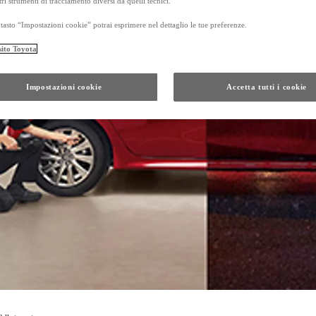
tri strumenti di tracciamento diversi da quelli tecnici.
tasto “Impostazioni cookie” potrai esprimere nel dettaglio le tue preferenze.
sito Toyota
Da
Anche con finanziamento Toyota Eas
TAN 7,75 % TAEG 8,79 %
Impostazioni cookie
Accetta tutti i cookie
47 rate con anticipo € 17.050,00
rata finale € 21.201
GR Yaris
Da
PROACE CITY
ANCHE IN VERSIONE ELECTRIC
Da € 16.300 (IVA esclusa)
PROACE
ANCHE IN VERSIONE ELECTRIC
Da € 21.000 (IVA esclusa)
e di un autoveicolo posseduto da almeno 5 mesi, presso i concessionari che aderiscono all'ini