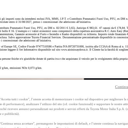
Anche con finanziamento Toyota Eas
TAN 7,75 % TAEG 8,95 %
47 rate con anticipo € 13.560,00
rata finale € 17.897
importi sono da intendersi esclusi IVA, MMS, I.P.T. e Contributo Pneumatici Fuori Uso, PFU, ex DM n. 82/20
icolate entro il 31/08/2027, presso i concessionari che aderiscono all'iniziativa.
to Pneumatici Fuori Uso, PFU, ex DM n. 82/2011 € 3,65). Anticipo € 983,61. 47 canoni da € 178,84. TAN (
RAV4
di bollo € 16. L’esempio e i valori economici sono comprensivi della copertura assicurativa R.C.Auto Easy (Respon
Manutenzione, Garanzie accessorie al Furto e Incendio e Kasko disponibili su richiesta. Importo totale finanziat
FULL HYBRID E PLUG-IN HYBRID
clusa. Salvo approvazione Toyota Financial Services. Documentazione precontrattuale disponibile in concessionar
i concessionari che aderiscono all’iniziativa.
 Europe SE, Codice Fiscale 97477510586 e Partita IVA 09720731000, iscritta alla CCIAA di Roma al n. 1178631
zione leggere il Set Informativo disponibile sul sito www.aioinissaydowa.it. Il Cliente ha la facoltà di sceglie
a persone fisiche e/o giuridiche dotate di partita iva e che acquistano il veicolo per lo svolgimento della propri
2 g/km, emissioni NOx 0,073 g/km.
Continu
Accetta tutti i cookie”, l’utente accetta di memorizzare i cookie sul dispositivo per migliorare la
ie di performance), analizzare l’utilizzo del sito (cd. cookie funzionali) e supportare le nostre attiv
ché ricevere annunci personalizzati sui prodotti e servizi offerti da Toyota Motor Italia S.p.A. (
e e pubblicità).
“Continua senza accettare”, permangono le impostazioni di default, e l’utente continua la navigaz