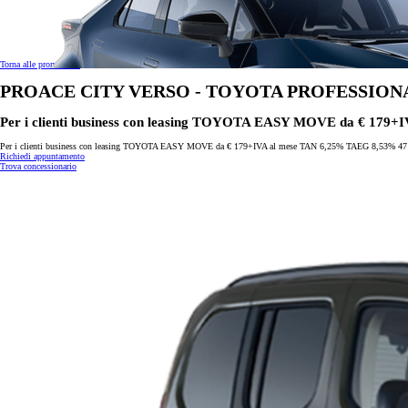
Torna alle promozioni
PROACE CITY VERSO - TOYOTA PROFESSION
Per i clienti business con leasing TOYOTA EASY MOVE da € 179+I
Per i clienti business con leasing TOYOTA EASY MOVE da € 179+IVA al mese TAN 6,25% TAEG 8,53% 47 rat
Richiedi appuntamento
Trova concessionario
Da
Anche con finanziamento Toyota Easy Next da € 175 al mese
TAN 7,25 % TAEG 8,52 %
47 rate con anticipo € 10.750,00
rata finale € 16.643