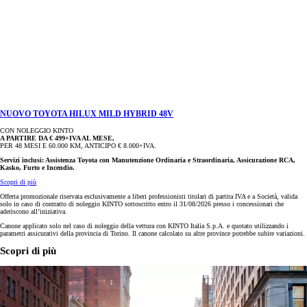
NUOVO TOYOTA HILUX MILD HYBRID 48V
CON NOLEGGIO KINTO
A PARTIRE DA € 499+IVA AL MESE,
PER 48 MESI E 60.000 KM, ANTICIPO € 8.000+IVA.
Servizi inclusi: Assistenza Toyota con Manutenzione Ordinaria e Straordinaria, Assicurazione RCA,
Kasko, Furto e Incendio.
Scopri di più
Offerta promozionale riservata esclusivamente a liberi professionisti titolari di partita IVA e a Società, valida
solo in caso di contratto di noleggio KINTO sottoscritto entro il 31/08/2026 presso i concessionari che
aderiscono all’iniziativa.
Canone applicato solo nel caso di noleggio della vettura con KINTO Italia S.p.A. e quotato utilizzando i
parametri assicurativi della provincia di Torino. Il canone calcolato su altre province potrebbe subire variazioni.
Scopri di più