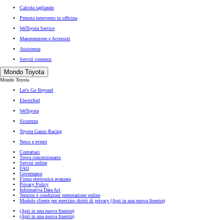
Calcola tagliando
Prenota intervento in officina
WeToyota Service
Manutenzione e Accessori
Assistenza
Servizi connessi
Mondo Toyota
Mondo Toyota
Let's Go Beyond
Electrified
WeToyota
Sicurezza
Toyota Gazoo Racing
News e eventi
Contattaci
Trova concessionario
Servizi online
FAQ
Governance
Firma elettronica avanzata
Privacy Policy
Informativa Data Act
Termini e condizioni prenotazione online
Modulo cliente per esercizio diritti di privacy
(Apri in una nuova finestra)
(Apri in una nuova finestra)
(Apri in una nuova finestra)