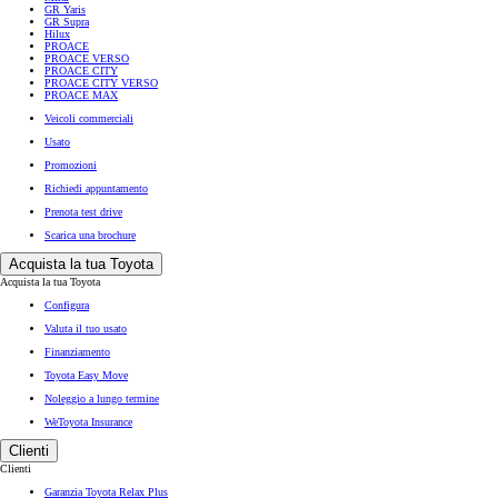
GR Yaris
GR Supra
Hilux
PROACE
PROACE VERSO
PROACE CITY
PROACE CITY VERSO
PROACE MAX
Veicoli commerciali
Usato
Promozioni
Richiedi appuntamento
Prenota test drive
Scarica una brochure
Acquista la tua Toyota
Acquista la tua Toyota
Configura
Valuta il tuo usato
Finanziamento
Toyota Easy Move
Noleggio a lungo termine
WeToyota Insurance
Clienti
Clienti
Garanzia Toyota Relax Plus