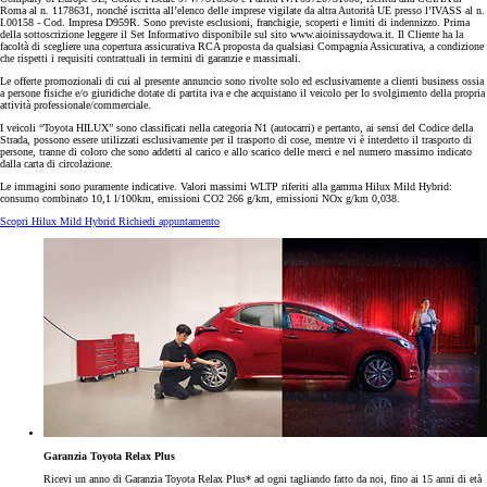
Roma al n. 1178631, nonché iscritta all’elenco delle imprese vigilate da altra Autorità UE presso l’IVASS al n.
I.00158 - Cod. Impresa D959R. Sono previste esclusioni, franchigie, scoperti e limiti di indennizzo. Prima
della sottoscrizione leggere il Set Informativo disponibile sul sito www.aioinissaydowa.it. Il Cliente ha la
facoltà di scegliere una copertura assicurativa RCA proposta da qualsiasi Compagnia Assicurativa, a condizione
che rispetti i requisiti contrattuali in termini di garanzie e massimali.
Le offerte promozionali di cui al presente annuncio sono rivolte solo ed esclusivamente a clienti business ossia
a persone fisiche e/o giuridiche dotate di partita iva e che acquistano il veicolo per lo svolgimento della propria
attività professionale/commerciale.
I veicoli “Toyota HILUX” sono classificati nella categoria N1 (autocarri) e pertanto, ai sensi del Codice della
Strada, possono essere utilizzati esclusivamente per il trasporto di cose, mentre vi è interdetto il trasporto di
persone, tranne di coloro che sono addetti al carico e allo scarico delle merci e nel numero massimo indicato
dalla carta di circolazione.
Le immagini sono puramente indicative. Valori massimi WLTP riferiti alla gamma Hilux Mild Hybrid:
consumo combinato 10,1 l/100km, emissioni CO2 266 g/km, emissioni NOx g/km 0,038.
Scopri Hilux Mild Hybrid
Richiedi appuntamento
Garanzia Toyota Relax Plus
Ricevi un anno di Garanzia Toyota Relax Plus* ad ogni tagliando fatto da noi, fino ai 15 anni di età