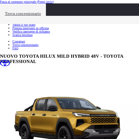
Passa al contenuto principale
(Premi invio)
Link utili
Chiudi overlay
Trova concessionario
Link utili
Richiedi appuntamento
Valuta il tuo usato
Prenota intervento in officina
Verifica campagne di richiamo
Scarica brochure
Contattaci
Trova concessionario
FAQ
NUOVO TOYOTA HILUX MILD HYBRID 48V - TOYOTA
PROFESSIONAL