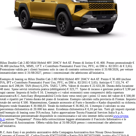
Hilux Double Cab 2.8D Mild Hybrid 48V 204CV 4x4 AT. Prezzo di listino € 41.400. Prezzo promozionale €
36.400 (esclusa IVA, MMS, I.P.T. e Contributo Pneumatici Fuori Uso, PFU, ex DM n. 82/2011 di € 3,65).
Promozione valida per i clienti business solo in caso di contratto sottoscritto entro il 31/08/2026, per vetture
immatricolate entro il 31/08/2027, presso i concessionari che aderiscono all'iniziativa.
Esempio di leasing su Hilux Double Cab 2.8D Mild Hybrid 48V 204CV 4x4 AT. Prezzo € 36.400 (escluse
IVA, IPT e Contributo Pneumatici Fuori Uso, PFU, ex DM n. 82/2011 € 3,65). Anticipo € 7.155,74. 47
canoni da € 298,84. TAN (fisso) 6,25%. TAEG 7,39%. Valore di riscatto € 22.633,38. Durata della locazione
48 mesi. Spese servizi istruttoria pratica (obbligatorie) € 323,77. Spese di incasso e gestione pratica € 3,90 per
ogni canone. Imposta di bollo € 16. L’esempio e i valori economici sono comprensivi della copertura
assicurativa R.C.Auto Easy (Responsabilità Civile Auto verso terzi) per i primi 12 mesi del valore di € 500,00
totali e ripartiti per l’intera durata del piano di locazione. Esempio calcolato sulla provincia di Firenze. Importo
totale dei servizi € 500. Manutenzione, Garanzie accessorie al Furto e Incendio e Kasko disponibili su richiesta.
Importo totale finanziato € 30.068,03. Totale da rimborsare € 36.862,16. L’esempio è calcolato su una
percorrenza chilometrica di 20.000 km annui. Eccedenza chilometrica € 0,10 per km. Tutti gli importi riportati
nell’esempio di leasing sono IVA esclusa. Salvo approvazione Toyota Financial Services Italia S.p.A..
Documentazione precontrattuale disponibile in concessionaria e sul sito internet della società
www.toyota-
fs.it
sezione “Trasparenza”. Prima della sottoscrizione leggere attentamente il Fascicolo Informativo e le
Condizioni di Assicurazione. Offerta valida fino al 31/08/2026 presso i concessionari che aderiscono
all’iniziativa.
R.C.Auto Easy è un prodotto assicurativo della Compagnia Assicurativa Aioi Nissay Dowa Insurance
Company of Europe SE, Codice Fiscale 97477510586 e Partita IVA 09720731000, iscritta alla CCIAA di