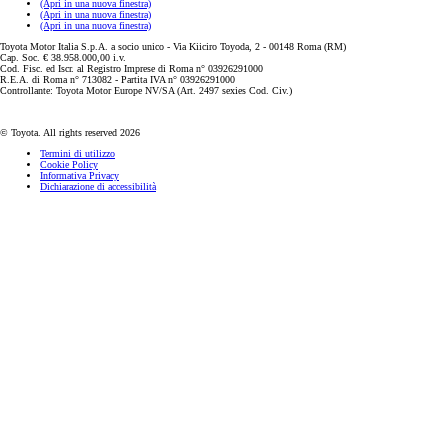
(Apri in una nuova finestra)
(Apri in una nuova finestra)
(Apri in una nuova finestra)
Toyota Motor Italia S.p.A. a socio unico - Via Kiiciro Toyoda, 2 - 00148 Roma (RM)
Cap. Soc. € 38.958.000,00 i.v.
Cod. Fisc. ed Iscr. al Registro Imprese di Roma n° 03926291000
R.E.A. di Roma n° 713082 - Partita IVA n° 03926291000
Controllante: Toyota Motor Europe NV/SA (Art. 2497 sexies Cod. Civ.)
© Toyota. All rights reserved 2026
Termini di utilizzo
Cookie Policy
Informativa Privacy
Dichiarazione di accessibilità