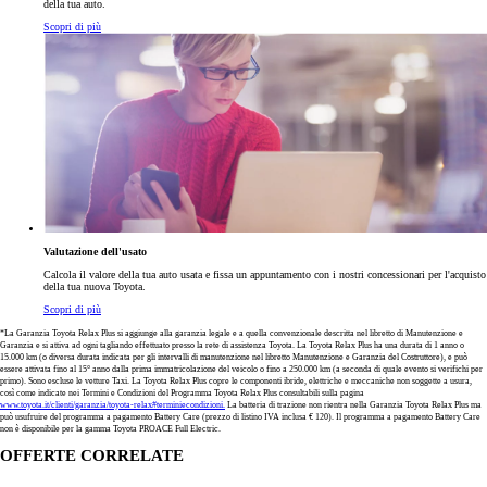
della tua auto.
Scopri di più
Valutazione dell'usato
Calcola il valore della tua auto usata e fissa un appuntamento con i nostri concessionari per l'acquisto
della tua nuova Toyota.
Scopri di più
*La Garanzia Toyota Relax Plus si aggiunge alla garanzia legale e a quella convenzionale descritta nel libretto di Manutenzione e
Garanzia e si attiva ad ogni tagliando effettuato presso la rete di assistenza Toyota. La Toyota Relax Plus ha una durata di 1 anno o
15.000 km (o diversa durata indicata per gli intervalli di manutenzione nel libretto Manutenzione e Garanzia del Costruttore), e può
essere attivata fino al 15° anno dalla prima immatricolazione del veicolo o fino a 250.000 km (a seconda di quale evento si verifichi per
primo). Sono escluse le vetture Taxi. La Toyota Relax Plus copre le componenti ibride, elettriche e meccaniche non soggette a usura,
così come indicate nei Termini e Condizioni del Programma Toyota Relax Plus consultabili sulla pagina
www.toyota.it/clienti/garanzia/toyota-relax#terminiecondizioni.
La batteria di trazione non rientra nella Garanzia Toyota Relax Plus ma
può usufruire del programma a pagamento Battery Care (prezzo di listino IVA inclusa € 120). Il programma a pagamento Battery Care
non è disponibile per la gamma Toyota PROACE Full Electric.
OFFERTE CORRELATE