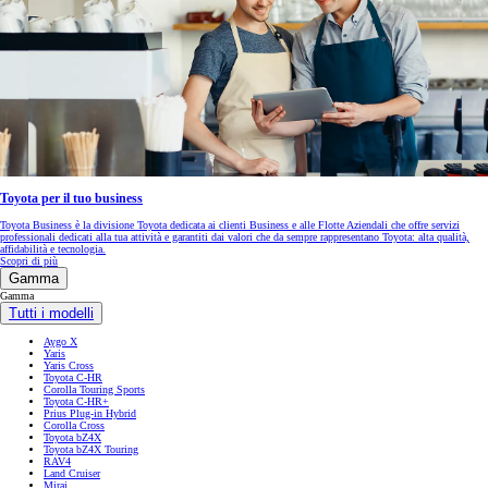
Toyota per il tuo business
Toyota Business è la divisione Toyota dedicata ai clienti Business e alle Flotte Aziendali che offre servizi
professionali dedicati alla tua attività e garantiti dai valori che da sempre rappresentano Toyota: alta qualità,
affidabilità e tecnologia.
Scopri di più
Gamma
Gamma
Tutti i modelli
Aygo X
Yaris
Yaris Cross
Toyota C-HR
Corolla Touring Sports
Toyota C-HR+
Prius Plug-in Hybrid
Corolla Cross
Toyota bZ4X
Toyota bZ4X Touring
RAV4
Land Cruiser
Mirai