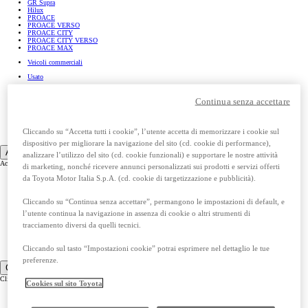
GR Supra
Hilux
PROACE
PROACE VERSO
PROACE CITY
PROACE CITY VERSO
PROACE MAX
Veicoli commerciali
Usato
Promozioni
Continua senza accettare
Richiedi appuntamento
Prenota test drive
Cliccando su “Accetta tutti i cookie”, l’utente accetta di memorizzare i cookie sul
Scarica una brochure
dispositivo per migliorare la navigazione del sito (cd. cookie di performance),
Acquista la tua Toyota
analizzare l’utilizzo del sito (cd. cookie funzionali) e supportare le nostre attività
Acquista la tua Toyota
di marketing, nonché ricevere annunci personalizzati sui prodotti e servizi offerti
da Toyota Motor Italia S.p.A. (cd. cookie di targetizzazione e pubblicità).
Configura
Valuta il tuo usato
Cliccando su “Continua senza accettare”, permangono le impostazioni di default, e
Finanziamento
l’utente continua la navigazione in assenza di cookie o altri strumenti di
Toyota Easy Move
tracciamento diversi da quelli tecnici.
Noleggio a lungo termine
Cliccando sul tasto “Impostazioni cookie” potrai esprimere nel dettaglio le tue
WeToyota Insurance
preferenze.
Clienti
Clienti
Cookies sul sito Toyota
Garanzia Toyota Relax Plus
Calcola tagliando