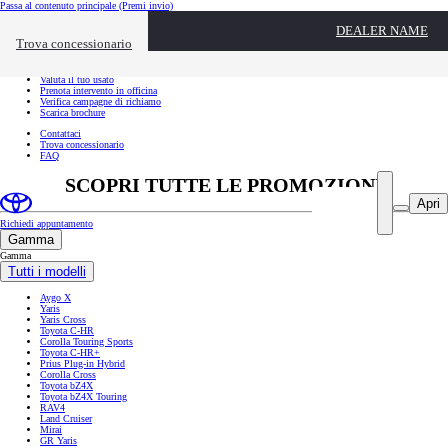
Passa al contenuto principale
(Premi invio)
Link utili
DEALER NAME
Chiudi overlay
Trova concessionario
Link utili
Richiedi appuntamento
Valuta il tuo usato
Prenota intervento in officina
Verifica campagne di richiamo
Scarica brochure
Contattaci
Trova concessionario
FAQ
SCOPRI TUTTE LE PROMOZIONI
Apri
Richiedi appuntamento
Gamma
Gamma
Tutti i modelli
Aygo X
Yaris
Yaris Cross
Toyota C-HR
Corolla Touring Sports
Toyota C-HR+
Prius Plug-in Hybrid
Corolla Cross
Toyota bZ4X
Toyota bZ4X Touring
RAV4
Land Cruiser
Mirai
GR Yaris