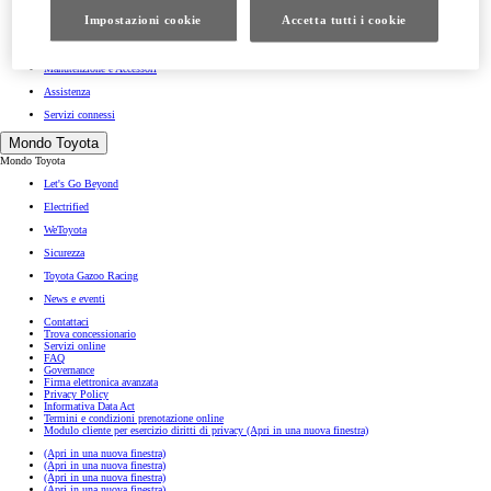
Impostazioni cookie
Accetta tutti i cookie
Prenota intervento in officina
WeToyota Service
Manutenzione e Accessori
Assistenza
Servizi connessi
Mondo Toyota
Mondo Toyota
Let's Go Beyond
Electrified
WeToyota
Sicurezza
Toyota Gazoo Racing
News e eventi
Contattaci
Trova concessionario
Servizi online
FAQ
Governance
Firma elettronica avanzata
Privacy Policy
Informativa Data Act
Termini e condizioni prenotazione online
Modulo cliente per esercizio diritti di privacy
(Apri in una nuova finestra)
(Apri in una nuova finestra)
(Apri in una nuova finestra)
(Apri in una nuova finestra)
(Apri in una nuova finestra)