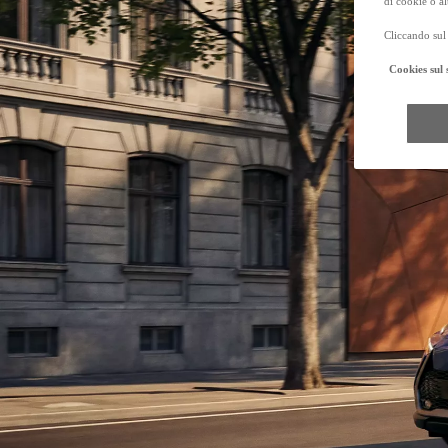
di cookie o al
Cliccando sul 
Cookies sul 
Da
Anche con finanziamento Toyota Easy Next da € 399 al mese
TAN 7,25 % TAEG 8,31 %
47 rate con anticipo € 18.540,00
rata finale € 16.131
Mirai
ZERO EMISSIONI, SOLO GOCCE D'ACQUA
Hilux
MILD HYBRID E FULL ELECTRIC
Da € 36.400 (IVA esclusa)
PROACE MAX
ANCHE IN VERSIONE ELECTRIC
Da € 23.500 (IVA esclusa)
I prezzi mostrati sono prezzi promozionali validi con Bonus Toyota.
Prezzi promozionali validi fino al 31/08/2026 validi in caso di permuta o rottamazion