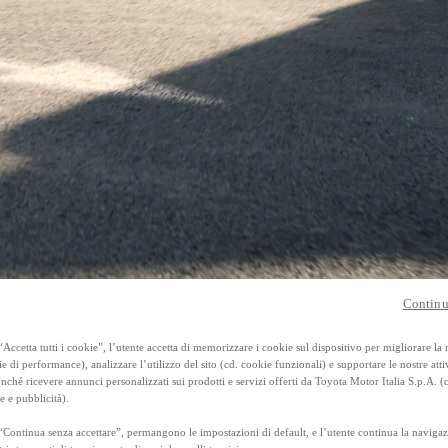
Anche con finanziamento Toyota Eas
TAN 7,75 % TAEG 8,95 %
47 rate con anticipo € 13.560,00
rata finale € 17.897
RAV4
FULL HYBRID E PLUG-IN HYBRID
Continu
Accetta tutti i cookie”, l’utente accetta di memorizzare i cookie sul dispositivo per migliorare la
onus Toyota.
ie di performance), analizzare l’utilizzo del sito (cd. cookie funzionali) e supportare le nostre attiv
ché ricevere annunci personalizzati sui prodotti e servizi offerti da Toyota Motor Italia S.p.A. (
e e pubblicità).
“Continua senza accettare”, permangono le impostazioni di default, e l’utente continua la navigaz