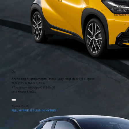
Tyre Park
Toyo
Assistenza
Vettura di
Carrozzeri
Da
Anche con finanziamento Toyota Easy Next da € 119 al mese
TAN 7,25 % TAEG 9,23 %
47 rate con anticipo € 6.340,00
rata finale € 9550
Toyota C-HR
FULL HYBRID E PLUG-IN HYBRID