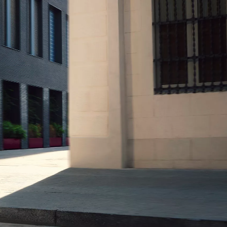
Promozioni
Scopri tutte le offerte
Richiedi appuntamen
Scarica brochure
Gamma Toyota Professional
Scopri i nostri veicoli commerciali.
Contattaci
Trova concessio