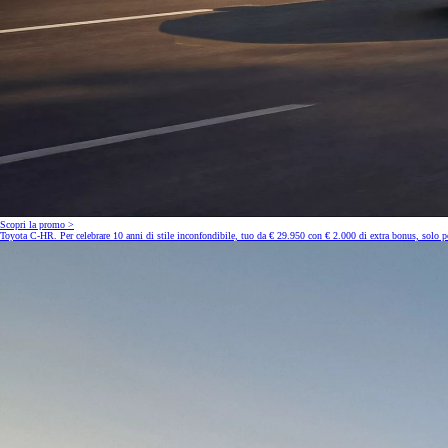
Scopri la promo >
Toyota C-HR. Per celebrare 10 anni di stile inconfondibile, tuo da € 29.950 con € 2.000 di extra bonus, solo pe