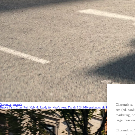
Anche con finanziamento Toyota Easy Next da € 239 al mese
TAN 7,25 % TAEG 8,38 %
47 rate con anticipo € 15.870,00
rata finale € 18.269
Toyota bZ4X Touring
FULL ELECTRIC
Scopri la promo >
Cliccando su “
Nuova Yaris Cross Full Hybrid. Ready for what’s next. Tua da € 24.950 qualunque sia il tuo usato grazie al B
sito (cd. cook
marketing, non
targetizzazion
Cliccando su 