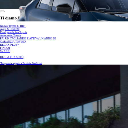
Ti diamo il benvenuto in Toyota! Cosa stai cercando?
Nuovo Toyota C-HR+
Aygo X Under30
Configura la tua Toyota
Auto usate Toyota
FAI UN TAGLIANDO E ATTIVA UN ANNO DI
GARANZIA TOYOTA
RELAX PLUS*
FINO AI
15 ANNI
DELLA TUA AUTO
*Programma soggetto a Termini e Condizioni
Da
Anche con finanziamento Toyota Easy Next da € 199 al mese
TAN 7,25 % TAEG 8,49 %
47 rate con anticipo € 9.760,00
rata finale € 16.643