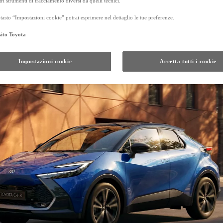
tri strumenti di tracciamento diversi da quelli tecnici.
tasto “Impostazioni cookie” potrai esprimere nel dettaglio le tue preferenze.
sito Toyota
Da
Anche con finanziamento Toyota Eas
TAN 7,75 % TAEG 8,79 %
Impostazioni cookie
Accetta tutti i cookie
47 rate con anticipo € 17.050,00
rata finale € 21.201
GR Yaris
Da
PROACE CITY
ANCHE IN VERSIONE ELECTRIC
Da € 16.300 (IVA esclusa)
PROACE
ANCHE IN VERSIONE ELECTRIC
Da € 21.000 (IVA esclusa)
e di un autoveicolo posseduto da almeno 5 mesi, presso i concessionari che aderiscono all'ini