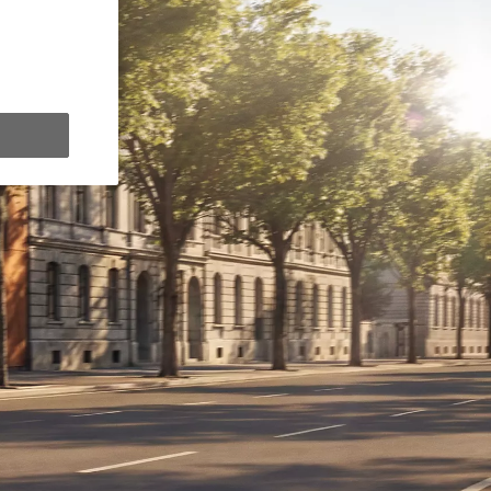
y Next da € 309 al mese
ziativa. Per maggiori dettagli sulle offerte in corso
clicca qui
.