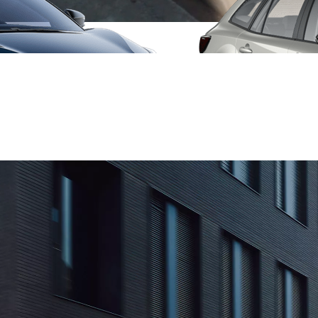
Da
Anche con finanziamento Toyota Eas
TAN 7,75 % TAEG 9,20 %
47 rate con anticipo € 12.860,00
rata finale € 12.780