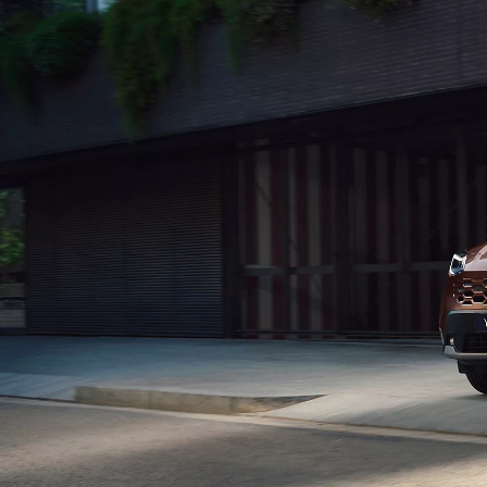
Prius Plug-in
PLUG-IN HYBRID
Da