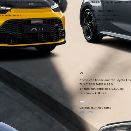
ta e Special Olympics Italia
Toyota Charging Network
a11yO
 stradale
WeToyota
 cortesia
Sistemi multimediali
a e verniciatura
Verifica servizi connessi
FAQ, guide e tutorial
Da
Anche con finanziamento Toyota Eas
TAN 7,25 % TAEG 8,98 %
47 rate con anticipo € 6.600,00
rata finale € 11.323
Corolla Touring Sports
FULL HYBRID