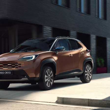
Corolla Cross
FULL HYBRID
anche in versione GR SPORT
Da