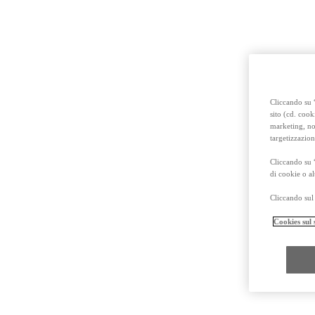
Cliccando su “
sito (cd. cook
marketing, non
targetizzazion
Cliccando su 
di cookie o al
Da
Cliccando sul 
Anche con finanziamento Toyota Easy Next da € 239 al mese
TAN 7,25 % TAEG 8,38 %
Cookies sul 
47 rate con anticipo € 15.870,00
rata finale € 18.269
Toyota bZ4X Touring
FULL ELECTRIC