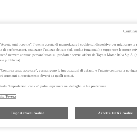
Continu
Accetta tutti i cookie”, l’utente accetta di memorizzare i cookie sul dispositivo per migliorare la
ie di performance), analizzare l’utilizzo del sito (cd. cookie funzionali) e supportare le nostre attiv
ché ricevere annunci personalizzati sui prodotti e servizi offerti da Toyota Motor Italia S.p.A. (
e e pubblicità).
“Continua senza accettare”, permangono le impostazioni di default, e l’utente continua la navigaz
tri strumenti di tracciamento diversi da quelli tecnici.
Da
tasto “Impostazioni cookie” potrai esprimere nel dettaglio le tue preferenze.
Anche con finanziamento Toyota Eas
sito Toyota
TAN 7,75 % TAEG 8,95 %
47 rate con anticipo € 13.560,00
rata finale € 17.897
Impostazioni cookie
Accetta tutti i cookie
RAV4
FULL HYBRID E PLUG-IN HYBRID