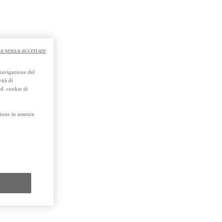
Promozioni
Scopri tutte le offerte
a senza accettare
Richiedi appuntamen
Scarica brochure
 navigazione del
ità di
Gamma Toyota Professional
cd. cookie di
Scopri i nostri veicoli commerciali.
Contattaci
Trova concessio
ione in assenza
y Next da € 239 al mese