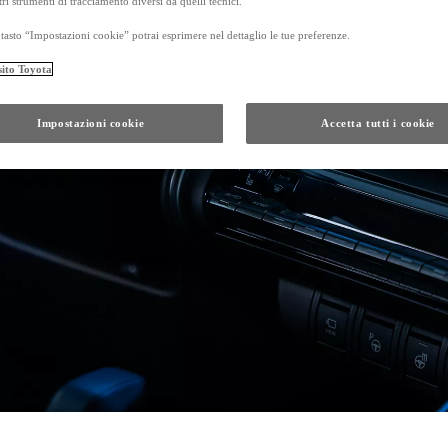
tri strumenti di tracciamento diversi da quelli tecnici.
tasto “Impostazioni cookie” potrai esprimere nel dettaglio le tue preferenze.
sito Toyota
Da
Anche con finanziamento Toyota Eas
TAN 7,75 % TAEG 8,79 %
Impostazioni cookie
Accetta tutti i cookie
47 rate con anticipo € 17.050,00
rata finale € 21.201
GR Yaris
Da
PROACE CITY
ANCHE IN VERSIONE ELECTRIC
Da € 16.300 (IVA esclusa)
PROACE
ANCHE IN VERSIONE ELECTRIC
Da € 21.000 (IVA esclusa)
e di un autoveicolo posseduto da almeno 5 mesi, presso i concessionari che aderiscono all'ini