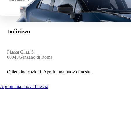
Indirizzo
Piazza Cina, 3
00045
Genzano di Roma
Ottieni indicazioni
Apri in una nuova finestra
Apri in una nuova finestra
Da
Anche con finanziamento Toyota Easy Next da € 199 al mese
TAN 7,25 % TAEG 8,49 %
47 rate con anticipo € 9.760,00
rata finale € 16.643