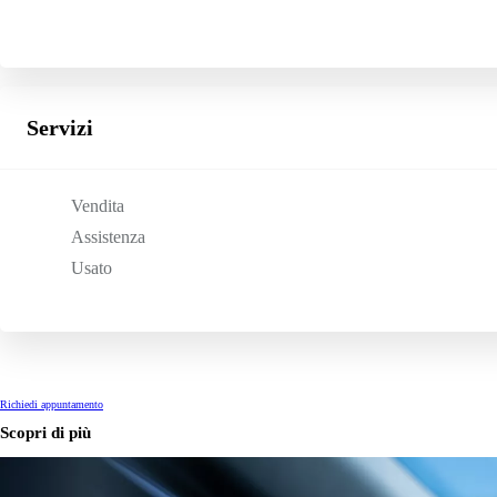
Prius Plug-in
PLUG-IN HYBRID
Servizi
Vendita
Assistenza
Usato
Richiedi appuntamento
Scopri di più
Da