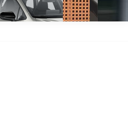
y Next da € 239 al mese