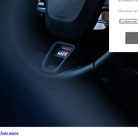
di cookie o al
Cliccando sul 
Cookies sul 
Da
Anche con finanziamento Toyota Easy Next da € 399 al mese
TAN 7,25 % TAEG 8,31 %
47 rate con anticipo € 18.540,00
rata finale € 16.131
Mirai
ZERO EMISSIONI, SOLO GOCCE D'ACQUA
Hilux
MILD HYBRID E FULL ELECTRIC
Da € 36.400 (IVA esclusa)
PROACE MAX
ANCHE IN VERSIONE ELECTRIC
Da € 23.500 (IVA esclusa)
I prezzi mostrati sono prezzi promozionali validi con Bonus Toyota.
Prezzi promozionali validi fino al 31/08/2026 validi in caso di permuta o rottamazion
Auto nuove