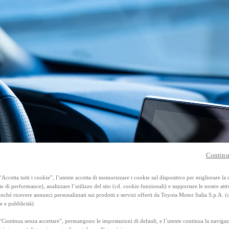
Anche con finanziamento Toyota Eas
TAN 7,75 % TAEG 8,95 %
47 rate con anticipo € 13.560,00
rata finale € 17.897
RAV4
FULL HYBRID E PLUG-IN HYBRID
Continu
Accetta tutti i cookie”, l’utente accetta di memorizzare i cookie sul dispositivo per migliorare la
ie di performance), analizzare l’utilizzo del sito (cd. cookie funzionali) e supportare le nostre attiv
ché ricevere annunci personalizzati sui prodotti e servizi offerti da Toyota Motor Italia S.p.A. (
e e pubblicità).
“Continua senza accettare”, permangono le impostazioni di default, e l’utente continua la navigaz