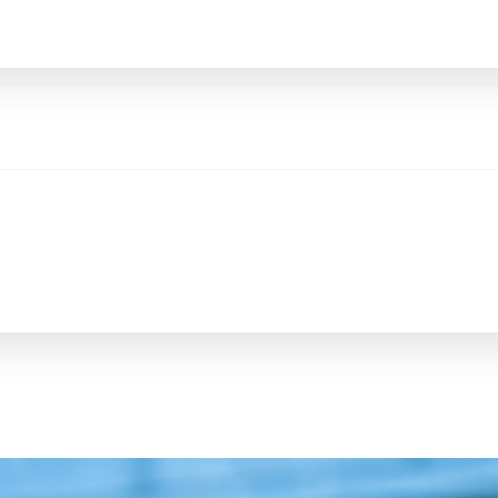
Corolla Cross
FULL HYBRID
anche in versione GR SPORT
Da