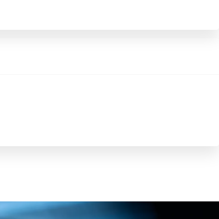
Promozioni
Scopri tutte le offerte
Richiedi appuntamen
Scarica brochure
Gamma Toyota Professional
Scopri i nostri veicoli commerciali.
Contattaci
Trova concessio