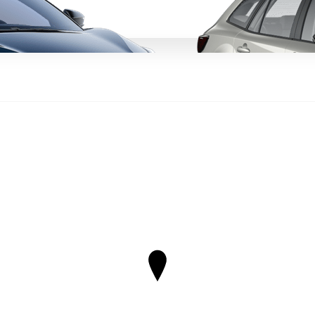
Da
Anche con finanziamento Toyota Eas
TAN 7,75 % TAEG 9,20 %
47 rate con anticipo € 12.860,00
rata finale € 12.780