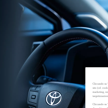
Anche con finanziamento Toyota Easy Next da € 239 al mese
TAN 7,25 % TAEG 8,38 %
47 rate con anticipo € 15.870,00
rata finale € 18.269
Toyota bZ4X Touring
FULL ELECTRIC
Cliccando su “
sito (cd. cook
marketing, non
targetizzazion
Cliccando su 