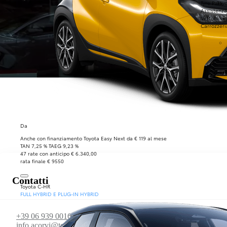
Tyre Park
Toyo
Assistenza
A. Corvi Genzano Cina
Vettura di
Carrozzeri
15013227-9b32-4977-9129-b3f2e5e33ef1
Vendita, Assistenza, Usato
Da
Anche con finanziamento Toyota Easy Next da € 119 al mese
TAN 7,25 % TAEG 9,23 %
47 rate con anticipo € 6.340,00
rata finale € 9550
Contatti
Toyota C-HR
FULL HYBRID E PLUG-IN HYBRID
+39 06 939 0016
info.acorvi@toyota-italia.it