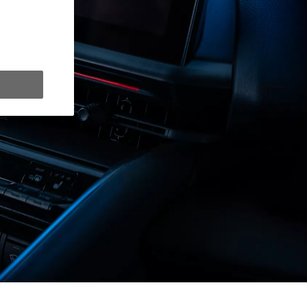
y Next da € 309 al mese
ziativa. Per maggiori dettagli sulle offerte in corso
clicca qui
.