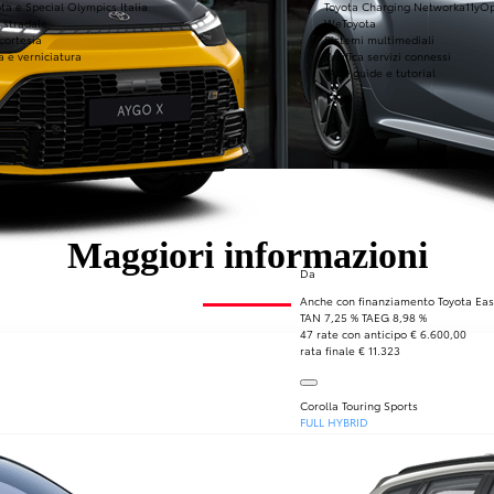
ta e Special Olympics Italia
Toyota Charging Network
a11yO
 stradale
WeToyota
 cortesia
Sistemi multimediali
a e verniciatura
Verifica servizi connessi
FAQ, guide e tutorial
Maggiori informazioni
Da
Anche con finanziamento Toyota Eas
TAN 7,25 % TAEG 8,98 %
47 rate con anticipo € 6.600,00
rata finale € 11.323
Corolla Touring Sports
FULL HYBRID