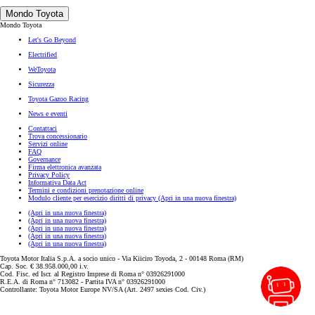
Mondo Toyota
Mondo Toyota
Let's Go Beyond
Electrified
WeToyota
Sicurezza
Toyota Gazoo Racing
News e eventi
Contattaci
Trova concessionario
Servizi online
FAQ
Governance
Firma elettronica avanzata
Privacy Policy
Informativa Data Act
Termini e condizioni prenotazione online
Modulo cliente per esercizio diritti di privacy
(Apri in una nuova finestra)
(Apri in una nuova finestra)
(Apri in una nuova finestra)
(Apri in una nuova finestra)
(Apri in una nuova finestra)
(Apri in una nuova finestra)
Toyota Motor Italia S.p.A. a socio unico - Via Kiiciro Toyoda, 2 - 00148 Roma (RM)
Cap. Soc. € 38.958.000,00 i.v.
Cod. Fisc. ed Iscr. al Registro Imprese di Roma n° 03926291000
R.E.A. di Roma n° 713082 - Partita IVA n° 03926291000
Controllante: Toyota Motor Europe NV/SA (Art. 2497 sexies Cod. Civ.)