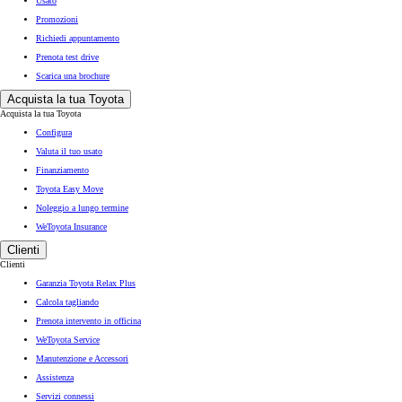
Usato
Promozioni
Richiedi appuntamento
Prenota test drive
Scarica una brochure
Acquista la tua Toyota
Acquista la tua Toyota
Configura
Valuta il tuo usato
Finanziamento
Toyota Easy Move
Noleggio a lungo termine
WeToyota Insurance
Clienti
Clienti
Garanzia Toyota Relax Plus
Calcola tagliando
Prenota intervento in officina
WeToyota Service
Manutenzione e Accessori
Assistenza
Servizi connessi