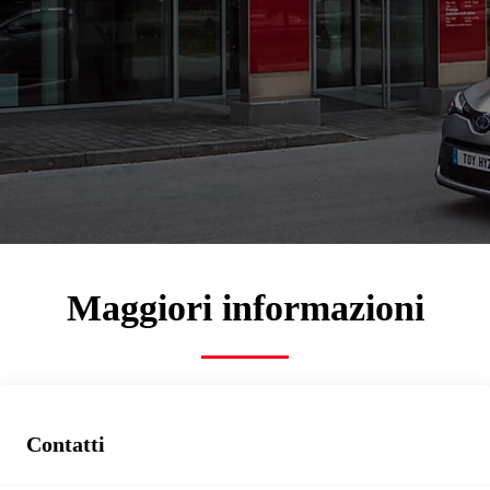
Emme 3 Centro
Assistenza Autorizzato
e1506d6b-07b9-4999-a728-5c7df5df813c
Assistenza
Prenota tagliando
Maggiori informazioni
Contatti