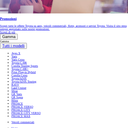
Promozioni
Scopri tutte le offerte Toyota su auto, veicoli commerciali, flotte, accessori e servizi Toyota. Visita il sito resta
sempre aggiornato sulle nostre promozioni.
Scopri di più
Gamma
Gamma
Tutti i modelli
Aygo X
Yaris
Yaris Cross
Toyota C-HR
Corolla Touring Sports
Toyota C-HR+
Prius Plug-in Hybrid
Corolla Cross
Toyota bZ4X
Toyota bZ4X Touring
RAV4
Land Cruiser
Mirai
GR Yaris
GR Supra
Hilux
PROACE
PROACE VERSO
PROACE CITY
PROACE CITY VERSO
PROACE MAX
Veicoli commerciali