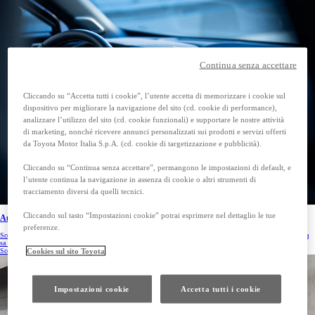
Continua senza accettare
Cliccando su “Accetta tutti i cookie”, l’utente accetta di memorizzare i cookie sul
dispositivo per migliorare la navigazione del sito (cd. cookie di performance),
analizzare l’utilizzo del sito (cd. cookie funzionali) e supportare le nostre attività
di marketing, nonché ricevere annunci personalizzati sui prodotti e servizi offerti
da Toyota Motor Italia S.p.A. (cd. cookie di targetizzazione e pubblicità).
Cliccando su “Continua senza accettare”, permangono le impostazioni di default, e
l’utente continua la navigazione in assenza di cookie o altri strumenti di
tracciamento diversi da quelli tecnici.
Cliccando sul tasto “Impostazioni cookie” potrai esprimere nel dettaglio le tue
Auto nuove
preferenze.
Scopri la gamma Toyota e scegli ora la tua prossima auto. Goditi tutta la qualità e i vantaggi che solo Toyota
sa offrirti.
Cookies sul sito Toyota
Scopri di più
Impostazioni cookie
Accetta tutti i cookie