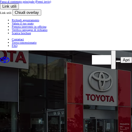
Passa al contenuto principale
(Premi invio)
Link utili
Chiudi overlay
Link utili
Richiedi appuntamento
Valuta il tuo usato
Prenota intervento in officina
Verifica campagne di richiamo
Scarica brochure
Contattaci
Trova concessionario
FAQ
Apri