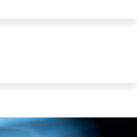
Promozioni
Scopri tutte le offerte
Richiedi appuntamen
Scarica brochure
Gamma Toyota Professional
Scopri i nostri veicoli commerciali.
Contattaci
Trova concessio