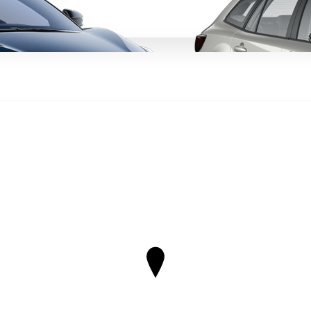
Da
Anche con finanziamento Toyota Eas
TAN 7,75 % TAEG 9,20 %
47 rate con anticipo € 12.860,00
rata finale € 12.780