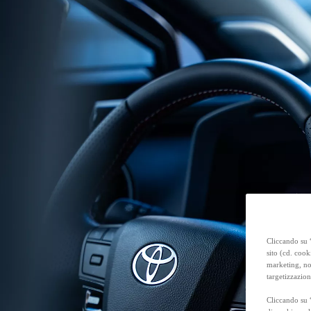
Anche con finanziamento Toyota Easy Next da € 239 al mese
TAN 7,25 % TAEG 8,38 %
47 rate con anticipo € 15.870,00
rata finale € 18.269
Toyota bZ4X Touring
FULL ELECTRIC
Cliccando su “
sito (cd. cook
marketing, non
targetizzazion
Cliccando su 