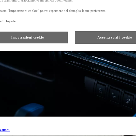
tri strumenti di tracciamento diversi da quelli tecnici.
tasto “Impostazioni cookie” potrai esprimere nel dettaglio le tue preferenze.
sito Toyota
Da
Anche con finanziamento Toyota Eas
TAN 7,75 % TAEG 8,79 %
Impostazioni cookie
Accetta tutti i cookie
47 rate con anticipo € 17.050,00
rata finale € 21.201
GR Yaris
Da
PROACE CITY
ANCHE IN VERSIONE ELECTRIC
Da € 16.300 (IVA esclusa)
PROACE
ANCHE IN VERSIONE ELECTRIC
Da € 21.000 (IVA esclusa)
offrirti.
e di un autoveicolo posseduto da almeno 5 mesi, presso i concessionari che aderiscono all'ini