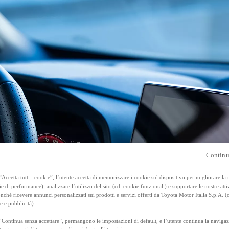
Anche con finanziamento Toyota Eas
TAN 7,75 % TAEG 8,95 %
47 rate con anticipo € 13.560,00
rata finale € 17.897
RAV4
FULL HYBRID E PLUG-IN HYBRID
Continu
Accetta tutti i cookie”, l’utente accetta di memorizzare i cookie sul dispositivo per migliorare la
ie di performance), analizzare l’utilizzo del sito (cd. cookie funzionali) e supportare le nostre attiv
ché ricevere annunci personalizzati sui prodotti e servizi offerti da Toyota Motor Italia S.p.A. (
e e pubblicità).
“Continua senza accettare”, permangono le impostazioni di default, e l’utente continua la navigaz