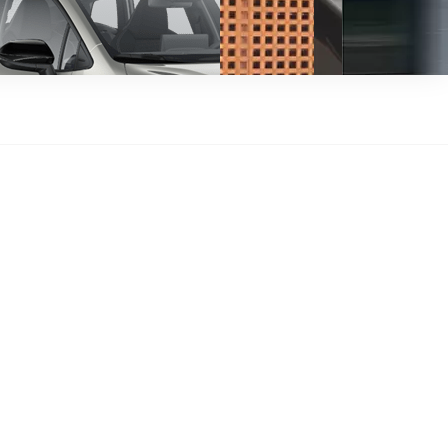
y Next da € 239 al mese