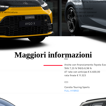
ta e Special Olympics Italia
Toyota Charging Network
a11yO
 stradale
WeToyota
 cortesia
Sistemi multimediali
a e verniciatura
Verifica servizi connessi
FAQ, guide e tutorial
Maggiori informazioni
Da
Anche con finanziamento Toyota Eas
TAN 7,25 % TAEG 8,98 %
47 rate con anticipo € 6.600,00
rata finale € 11.323
Corolla Touring Sports
FULL HYBRID