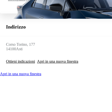
Indirizzo
Corso Torino, 177
14100
Asti
Ottieni indicazioni
Apri in una nuova finestra
Apri in una nuova finestra
Da
Anche con finanziamento Toyota Easy Next da € 175 al mese
TAN 7,25 % TAEG 8,52 %
47 rate con anticipo € 10.750,00
rata finale € 16.643