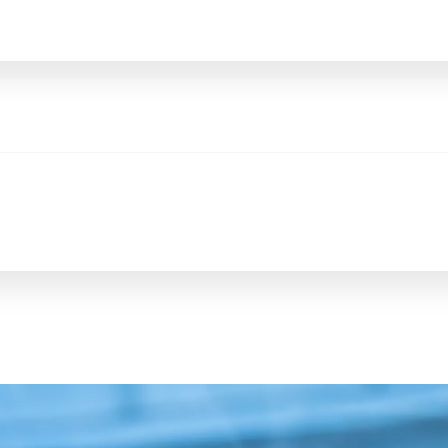
Corolla Cross
FULL HYBRID
anche in versione GR SPORT
Da