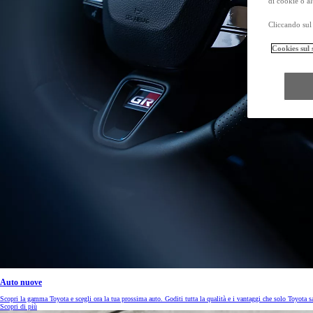
di cookie o al
Cliccando sul 
Cookies sul 
Da
Anche con finanziamento Toyota Easy Next da € 399 al mese
TAN 7,25 % TAEG 8,31 %
47 rate con anticipo € 18.540,00
rata finale € 16.131
Mirai
ZERO EMISSIONI, SOLO GOCCE D'ACQUA
Nuovo Hilux
MILD HYBRID E FULL ELECTRIC
Da € 36.400 (IVA esclusa)
PROACE MAX
ANCHE IN VERSIONE ELECTRIC
Da € 23.500 (IVA esclusa)
Auto nuove
I prezzi mostrati sono prezzi promozionali validi con Bonus Toyota.
Scopri la gamma Toyota e scegli ora la tua prossima auto. Goditi tutta la qualità e i vantaggi che solo Toyota sa 
Prezzi promozionali validi fino al 31/07/2026 validi in caso di permuta o rottamazion
Scopri di più