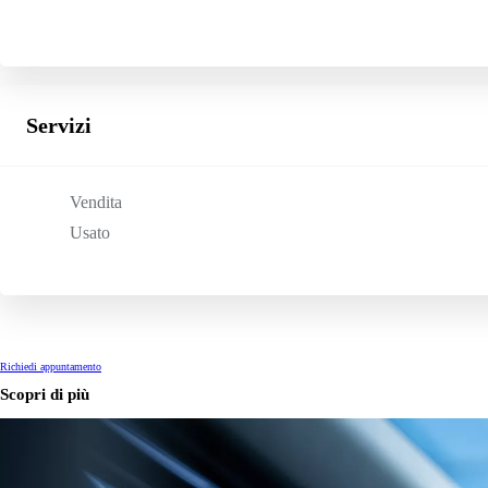
Prius Plug-in
PLUG-IN HYBRID
Servizi
Vendita
Usato
Richiedi appuntamento
Scopri di più
Da