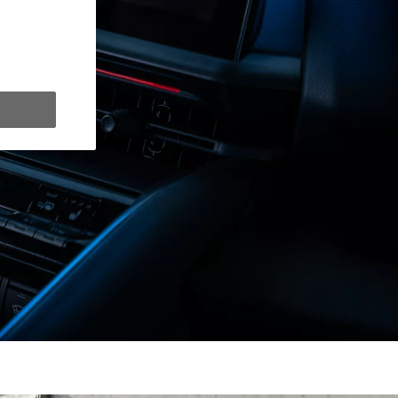
y Next da € 309 al mese
ziativa. Per maggiori dettagli sulle offerte in corso
clicca qui
.