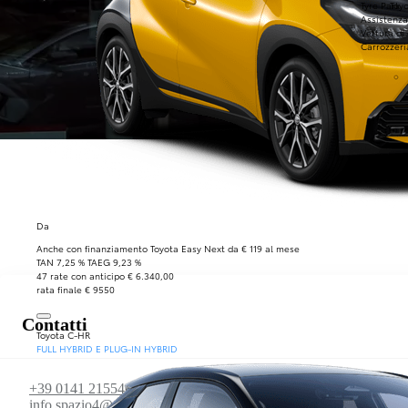
Tyre Park
Toyo
Assistenza
Spazio 4 Asti
Vettura di
Carrozzeri
6d14999a-2fa7-4ea9-8844-4d07d93cc076
Vendita, Usato
Da
Anche con finanziamento Toyota Easy Next da € 119 al mese
TAN 7,25 % TAEG 9,23 %
47 rate con anticipo € 6.340,00
rata finale € 9550
Contatti
Toyota C-HR
FULL HYBRID E PLUG-IN HYBRID
+39 0141 215540
info.spazio4@toyota-italia.it