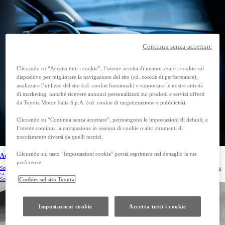
Continua senza accettare
Cliccando su “Accetta tutti i cookie”, l’utente accetta di memorizzare i cookie sul
dispositivo per migliorare la navigazione del sito (cd. cookie di performance),
analizzare l’utilizzo del sito (cd. cookie funzionali) e supportare le nostre attività
di marketing, nonché ricevere annunci personalizzati sui prodotti e servizi offerti
da Toyota Motor Italia S.p.A. (cd. cookie di targetizzazione e pubblicità).
Cliccando su “Continua senza accettare”, permangono le impostazioni di default, e
l’utente continua la navigazione in assenza di cookie o altri strumenti di
tracciamento diversi da quelli tecnici.
Cliccando sul tasto “Impostazioni cookie” potrai esprimere nel dettaglio le tue
Auto nuove
preferenze.
Scopri la gamma Toyota e scegli ora la tua prossima auto. Goditi tutta la qualità e i vantaggi che solo Toyota
sa offrirti.
Cookies sul sito Toyota
Scopri di più
Impostazioni cookie
Accetta tutti i cookie