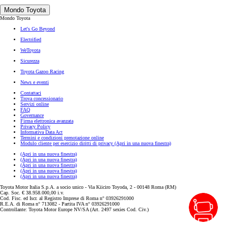
Mondo Toyota
Mondo Toyota
Let's Go Beyond
Electrified
WeToyota
Sicurezza
Toyota Gazoo Racing
News e eventi
Contattaci
Trova concessionario
Servizi online
FAQ
Governance
Firma elettronica avanzata
Privacy Policy
Informativa Data Act
Termini e condizioni prenotazione online
Modulo cliente per esercizio diritti di privacy
(Apri in una nuova finestra)
(Apri in una nuova finestra)
(Apri in una nuova finestra)
(Apri in una nuova finestra)
(Apri in una nuova finestra)
(Apri in una nuova finestra)
Toyota Motor Italia S.p.A. a socio unico - Via Kiiciro Toyoda, 2 - 00148 Roma (RM)
Cap. Soc. € 38.958.000,00 i.v.
Cod. Fisc. ed Iscr. al Registro Imprese di Roma n° 03926291000
R.E.A. di Roma n° 713082 - Partita IVA n° 03926291000
Controllante: Toyota Motor Europe NV/SA (Art. 2497 sexies Cod. Civ.)