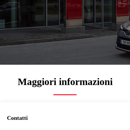
Tecnoauto Centro
Assistenza Autorizzato
850f0cbb-1e72-4382-9bbc-c9cf266f5d27
Assistenza
Prenota tagliando
Maggiori informazioni
Contatti