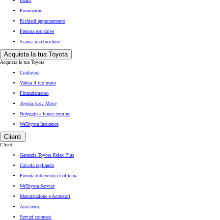
Usato
Promozioni
Richiedi appuntamento
Prenota test drive
Scarica una brochure
Acquista la tua Toyota
Acquista la tua Toyota
Configura
Valuta il tuo usato
Finanziamento
Toyota Easy Move
Noleggio a lungo termine
WeToyota Insurance
Clienti
Clienti
Garanzia Toyota Relax Plus
Calcola tagliando
Prenota intervento in officina
WeToyota Service
Manutenzione e Accessori
Assistenza
Servizi connessi