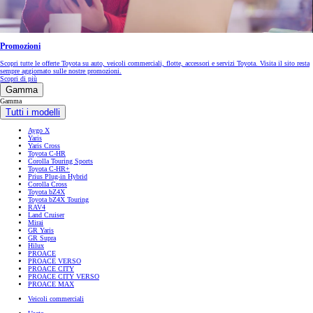
Promozioni
Scopri tutte le offerte Toyota su auto, veicoli commerciali, flotte, accessori e servizi Toyota. Visita il sito resta
sempre aggiornato sulle nostre promozioni.
Scopri di più
Gamma
Gamma
Tutti i modelli
Aygo X
Yaris
Yaris Cross
Toyota C-HR
Corolla Touring Sports
Toyota C-HR+
Prius Plug-in Hybrid
Corolla Cross
Toyota bZ4X
Toyota bZ4X Touring
RAV4
Land Cruiser
Mirai
GR Yaris
GR Supra
Hilux
PROACE
PROACE VERSO
PROACE CITY
PROACE CITY VERSO
PROACE MAX
Veicoli commerciali