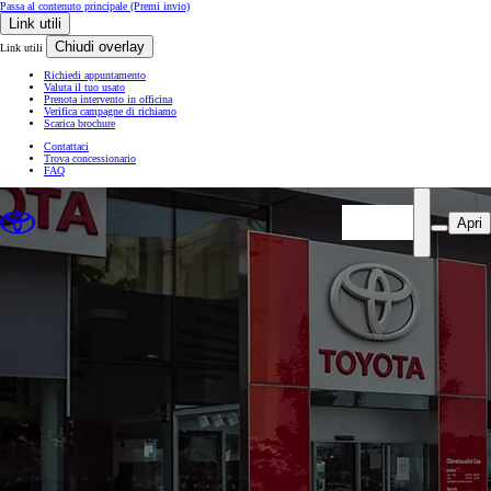
Passa al contenuto principale
(Premi invio)
Link utili
Chiudi overlay
Link utili
Richiedi appuntamento
Valuta il tuo usato
Prenota intervento in officina
Verifica campagne di richiamo
Scarica brochure
Contattaci
Trova concessionario
FAQ
Apri