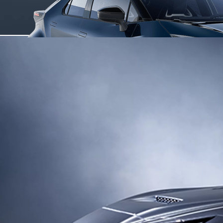
Da
Anche con finanziamento Toyota Easy Next da € 175 al mese
TAN 7,25 % TAEG 8,52 %
47 rate con anticipo € 10.750,00
rata finale € 16.643