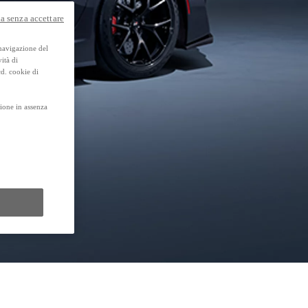
a senza accettare
 navigazione del
ità di
cd. cookie di
ione in assenza
Promozioni
Scopri tutte le offerte
Richiedi appuntamen
Scarica brochure
Gamma Toyota Professional
Scopri i nostri veicoli commerciali.
Contattaci
Trova concessio