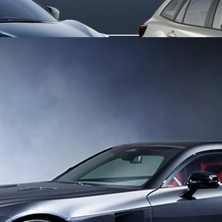
Da
Anche con finanziamento Toyota Eas
TAN 7,75 % TAEG 9,20 %
47 rate con anticipo € 12.860,00
rata finale € 12.780