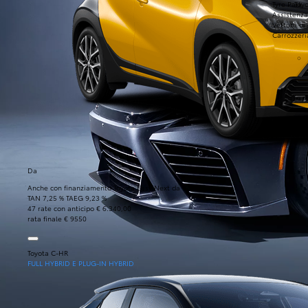
Tyre Park
Toyo
Assistenza
Vettura di
Carrozzeri
Da
Anche con finanziamento Toyota Easy Next da € 119 al mese
TAN 7,25 % TAEG 9,23 %
47 rate con anticipo € 6.340,00
rata finale € 9550
Toyota C-HR
FULL HYBRID E PLUG-IN HYBRID