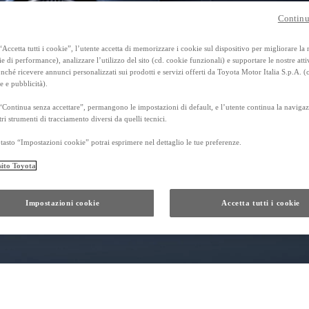
Corolla Cross
FULL HYBRID
Continu
anche in versione GR SPORT
Accetta tutti i cookie”, l’utente accetta di memorizzare i cookie sul dispositivo per migliorare la
ie di performance), analizzare l’utilizzo del sito (cd. cookie funzionali) e supportare le nostre attiv
ché ricevere annunci personalizzati sui prodotti e servizi offerti da Toyota Motor Italia S.p.A. (
e e pubblicità).
“Continua senza accettare”, permangono le impostazioni di default, e l’utente continua la navigaz
tri strumenti di tracciamento diversi da quelli tecnici.
tasto “Impostazioni cookie” potrai esprimere nel dettaglio le tue preferenze.
sito Toyota
Impostazioni cookie
Accetta tutti i cookie
Da