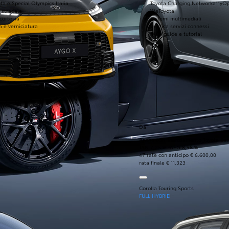
ta e Special Olympics Italia
Toyota Charging Network
a11yO
 stradale
WeToyota
 cortesia
Sistemi multimediali
a e verniciatura
Verifica servizi connessi
FAQ, guide e tutorial
Da
Anche con finanziamento Toyota Eas
TAN 7,25 % TAEG 8,98 %
47 rate con anticipo € 6.600,00
rata finale € 11.323
Corolla Touring Sports
FULL HYBRID