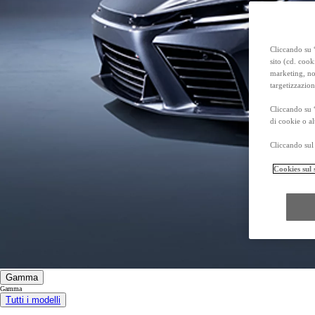
Prius Plug-in
PLUG-IN HYBRID
Cliccando su “
sito (cd. cook
marketing, non
targetizzazion
Cliccando su 
di cookie o al
Cliccando sul 
Cookies sul 
Gamma
Gamma
Tutti i modelli
Da