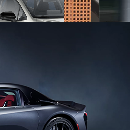
y Next da € 239 al mese