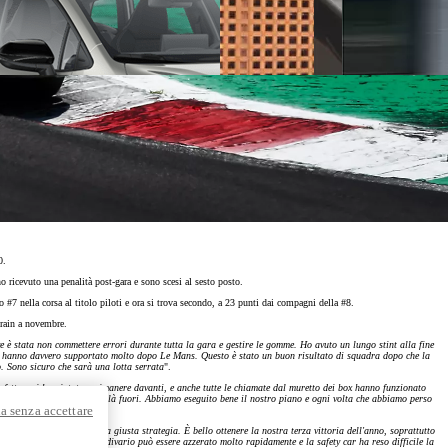
50.
ricevuto una penalità post-gara e sono scesi al sesto posto.
 #7 nella corsa al titolo piloti e ora si trova secondo, a 23 punti dai compagni della #8.
ahrain a novembre.
 è stata non commettere errori durante tutta la gara e gestire le gomme. Ho avuto un lungo stint alla fine
he ci hanno davvero supportato molto dopo Le Mans. Questo è stato un buon risultato di squadra dopo che la
y Next da € 239 al mese
 Sono sicuro che sarà una lotta serrata
".
perfetto e ci ha aiutato a rimanere davanti, e anche tutte le chiamate dal muretto dei box hanno funzionato
 strategie diverse in corso là fuori. Abbiamo eseguito bene il nostro piano e ogni volta che abbiamo perso
a senza accettare
o, pit-stop perfetti e la giusta strategia. È bello ottenere la nostra terza vittoria dell'anno, soprattutto
le gare di endurance il divario può essere azzerato molto rapidamente e la safety car ha reso difficile la