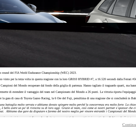
uinto round del FIA World Endurance Championship (WEC) 2023.
o vinto per la terza volta in questa stagione con la loro GR010 HYBRID #7, a 16.520 secondi dalla Ferrari #
ioni del Mondo recuperare dal fondo della griglia di partenza. Hanno tagliato il traguardo quarti, ma hanno 
permette di estendere il vantaggio del team nel Campionato del Mondo a 26 punti. La vittoria riporta l'equipaggio
er la gara di casa di Toyota Gazoo Racing, la 6 Ore del Fuji, penultima di una stagione che si concluderà in B
Da
 una battaglia molto serrata e abbiamo dovuto spingere molto perché la concorrenza era molto forte. La chiave
ns, è bello avere un po’ di rivincita su di loro oggi. Grazie al team, così come ai nostri partner e sponsor c
Anche con finanziamento Toyota Eas
mai. Abbiamo due gare da disputare e faremo del nostro meglio per vincere entrambi i Campionati del Mondo.
TAN 7,75 % TAEG 9,20 %
paggio e ai miei compagni di squadra. I pit stop sono stati davvero ottimi, in particolare l'ultimo che è stato 
47 rate con anticipo € 12.860,00
are per questo. Sapevamo che questa gara sarebbe stata incentrata sulla gestione delle gomme e c’erano alcune
rata finale € 12.780
Continu
sé ha guidato bene per ottenere un gap e Kamui ha fatto un ultimo stint molto forte per mantenerlo
".
o un lavoro fantastico. È stata una gara dura, ma la macchina restituiva un buon feeling. Avevamo un buon ritm
tuto attaccare, guadagnare la testa della gara e accumulare un bel gap. Allo stesso tempo, sai sempre che nel