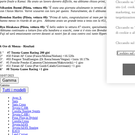
parte finale a Kamui. Ha avuto un lavoro davvero difficile, ma abbiamo chiuso primi, ed è bello vincere su un
Cliccando su “
Prius Plug-in
PLUG-IN HYBRID
sito (cd. cook
Sébastien Buemi (Pilota, vettura #8):
"
È stata una giornata altalenante in termini di emozioni. È molto bello
con l'Aston Martin. Vorrei scusarmi con loro per questo. Naturalmente, da lì abbiamo cercato di lottare il più
marketing, non
targetizzazion
Brendon Hartley (Pilota, vettura #8):
"
Prima di tutto, congratulazioni al team per la vittoria. La vettura 
hanno messo in ritardo di un giro. Abbiamo avuto un grande testa a testa con la #51, nostra avversaria dirett
Ryo Hirakawa (Pilota, vettura #8):
"
È bello vedere la vettura #7 vincere, specialmente nella gara di casa d
Cliccando su 
Abbiamo continuato a lottare fino alla bandiera a scacchi, come si è visto con Brendon che ha superato la F
di cookie o al
Fuji ed sarà emozionante correre davanti ai nostri fan di casa contro così tante Hypercar
".
Cliccando sul 
6 Ore di Monza - Risultati
1 ° #7 Toyota Gazoo Racing 200 giri
Cookies sul 
2° #50 Ferrari AF Corse (Fuoco/Molina/Nielsen) +16.520s
3°. #93 Peugeot TotalEnergies (Di Resta/Jensen/Vergne) +1min 18.179s
4°. #5 Porsche Penske (Cameron/Christensen/Makowiecki) +1 giro
5° #51 Ferrari AF Corse (Pier Guidi/Calado/Giovinazzi) +1 giro
6° #8 Toyota Gazoo Racing +1 giro
10/07/2023
Gamma
Gamma
Tutti i modelli
Aygo X
Yaris
Yaris Cross
Toyota C-HR
Corolla Touring Sports
Toyota C-HR+
Prius Plug-in Hybrid
Corolla Cross
Toyota bZ4X
Toyota bZ4X Touring
Da
RAV4
Land Cruiser