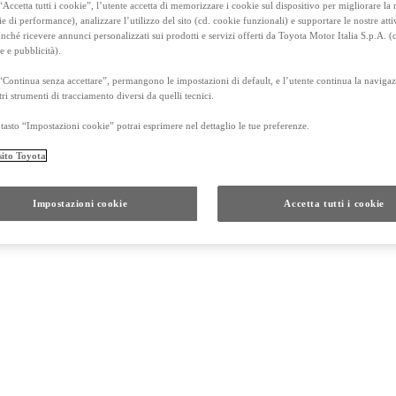
a pista come questa davanti ai tifosi
".
Accetta tutti i cookie”, l’utente accetta di memorizzare i cookie sul dispositivo per migliorare la
Corolla Cross
FULL HYBRID
ie di performance), analizzare l’utilizzo del sito (cd. cookie funzionali) e supportare le nostre attiv
 vedere la vettura #7 al primo posto, complimenti a loro per una buona prestazione. Per la nostra vettura è sta
anche in versione GR SPORT
 duramente possibile per recuperare posizioni e siamo riusciti a ottenere parecchi punti sul tabellone. Ma è s
ché ricevere annunci personalizzati sui prodotti e servizi offerti da Toyota Motor Italia S.p.A. (
e e pubblicità).
#7 ha fatto un weekend fantastico, iniziando con Kamui che ha conquistato la pole. Hanno combattuto al meglio 
a nel Campionato del Mondo. È stata dura fare tre stint in queste condizioni; È stata una sfida difficile, ma
ella Ferrari, quindi congratulazioni a loro per la grande guida. Purtroppo, sulla nostra vettura abbiamo avut
“Continua senza accettare”, permangono le impostazioni di default, e l’utente continua la navigaz
errari e la Porsche nei minuti finali. Alla fine, sono contento di come ci siamo comportati oggi e abbiamo g
tri strumenti di tracciamento diversi da quelli tecnici.
tasto “Impostazioni cookie” potrai esprimere nel dettaglio le tue preferenze.
sito Toyota
Impostazioni cookie
Accetta tutti i cookie
Da