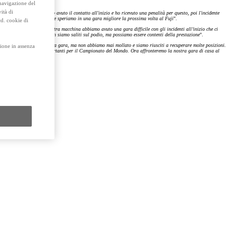
 navigazione del
ità di
ta una gara difficile. Ho avuto il contatto all'inizio e ho ricevuto una penalità per questo, poi l'incidente
tata una giornata difficile e speriamo in una gara migliore la prossima volta al Fuji
".
cd. cookie di
con la Ferrari. Sulla nostra macchina abbiamo avuto una gara difficile con gli incidenti all’inizio che ci
 molto divertente. Oggi non siamo saliti sul podio, ma possiamo essere contenti della prestazione
".
o le penalità all'inizio della gara, ma non abbiamo mai mollato e siamo riusciti a recuperare molte posizioni.
ione in assenza
uadagnato alcuni punti importanti per il Campionato del Mondo. Ora affronteremo la nostra gara di casa al
Promozioni
Scopri tutte le offerte
Richiedi appuntamen
Scarica brochure
Gamma Toyota Professional
Scopri i nostri veicoli commerciali.
Contattaci
Trova concessio