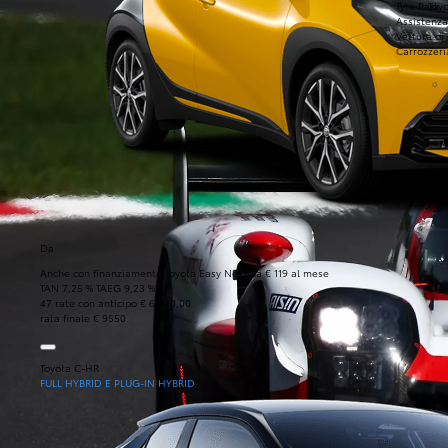
Tyre Park
Toyo
Assistenza
Vettura di
Carrozzeri
Da
Anche con finanziamento Toyota Easy Next da € 119 al mese
TAN 7,25 % TAEG 9,23 %
47 rate con anticipo € 6.340,00
rata finale € 9550
Toyota C-HR
FULL HYBRID E PLUG-IN HYBRID