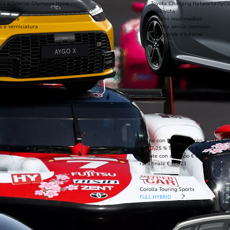
ta e Special Olympics Italia
Toyota Charging Network
a11yO
 stradale
WeToyota
 cortesia
Sistemi multimediali
a e verniciatura
Verifica servizi connessi
FAQ, guide e tutorial
Da
Anche con finanziamento Toyota Eas
TAN 7,25 % TAEG 8,98 %
47 rate con anticipo € 6.600,00
rata finale € 11.323
Corolla Touring Sports
FULL HYBRID