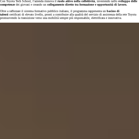
Con Toyota Tech School, l’azienda rinnova il
ruolo attivo nella collettività
, investendo nello
sviluppo delle
competenze
dei giovani e creando un
collegamento diretto
tra formazione e opportunità di lavoro.
Oltre a rafforzare il sistema formativo pubblico italiano, il programma rappresenta un
bacino di
talenti
certificati di elevato livello, pronti a contribuire alla qualità del servizio di assistenza della rete Toyota
promuovendo la transizione verso una mobilità sempre più responsabile, elettrificata e innovativa.