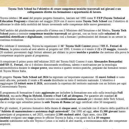
Toyota Tech School ha l’obiettivo di creare competenze tecniche trasversali nei giovani e un
collegamento diretto tra formazione e opportunità di lavoro.
Toyota celebra i
30 anni
del proprio progetto formativo, lanciato nel 1995 come
T‑TEP (Toyota Technical
Education Program)
e rilanciato nel maggio 2024 con il nuovo nome
Toyota Tech School
con l’obiettivo di
affrontare le sfide della mobilità del futuro investendo nelle competenze delle nuove generazioni.
Nell’ambito del pluridecennale protocollo d’intesa con il Ministero dell’Istruzione e del Merito
, Toyota Tech
School
punta a costruire
competenze tecniche trasversali
nei giovani, con un focus sulle
soluzioni di
mobilità elettrificate e digitalizzate
, contribuendo così a formare i professionisti del domani in un settore in
continua evoluzione.
Per celebrare il trentennale, Toyota ha organizzato il
16° Toyota Skill Contest
presso l’
IIS E. Ferrari di
Monza
, la prima scuola ad aver aderito al progetto nel 1995. L’evento si è tenuto il
22 e 23 maggio
, riunendo
20 studenti provenienti dagli Istituti aderenti per sfidarsi in prove
teoriche e pratiche
che mettono alla prova le
competenze acquisite grazie al programma.
A conquistare il primo posto dell’edizione 2025 del Toyota Skill Contest è stato
Alessandro Bernardini
dell’IIS E. Ferrari
, che si è distinto dimostrando eccellenza, talento e motivazione per la tecnologia
automobilistica durante le
cinque prove
, una teorica e quattro tecnico-pratiche, preparate dai formatori tecnici
di Toyota Motor Italia.
Il progetto
Toyota Tech School nel 2024
ha registrato un’importante espansione:
15 nuovi Istituti
si sono
uniti alla rete, portando il totale a
35 scuole
distribuite su tutto il territorio nazionale. L’obiettivo è
raggiungere
53 istituti entro il 2026
, assicurando la copertura del territorio nazionale con un Istituto per ogni
Concessionaria Toyota.
Il programma di formazione è stato
aggiornato
per includere la formazione non solo sulla tecnologia
Full
Hybrid
, ma anche
Plug‑in Hybrid, Electric e Fuel Cell ad idrogeno.
Per garantire alti standard
di
qualità
delle scuole, Toyota ha inoltre istituito una
certificazione annuale
per i docenti delle Tech School,
che si svolge ogni settembre presso la
sede Toyota di Roma
(ad oggi certificati oltre 50 insegnanti).
Per gli studenti, il percorso formativo della durata di
cinque anni
, si conclude con il rilascio della qualifica di
“
Addetto di manutenzione e assistenza degli autoveicoli
”. Dal 1995 ad oggi,
oltre 15.300 giovani
hanno
partecipato al programma e, nel 2025, contiamo
2.500 studenti attivi
. Ogni anno, circa
150
studenti
svolgono uno
stage
presso le officine Toyota in Italia, e tra questi da
5 a 10 vengono
inseriti
stabilmente nella rete Toyota e Lexus o in realtà di altri marchi, a testimonianza delle alte competenze
acquisite.