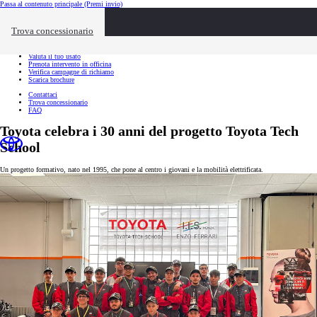
Passa al contenuto principale
(Premi invio)
Link utili
Chiudi overlay
Trova concessionario
Link utili
Richiedi appuntamento
Valuta il tuo usato
Prenota intervento in officina
Verifica campagne di richiamo
Scarica brochure
Contattaci
Trova concessionario
FAQ
Toyota celebra i 30 anni del progetto Toyota Tech
School
Un progetto formativo, nato nel 1995, che pone al centro i giovani e la mobilità elettrificata.