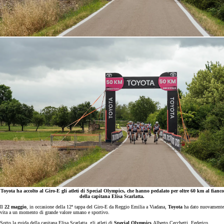
Toyota ha accolto al Giro-E gli atleti di Special Olympics, che hanno pedalato per oltre 60 km al fianco
della capitana Elisa Scarlatta.­­
Il
22 maggio
, in occasione della 12ª tappa del Giro-E da Reggio Emilia a Viadana,
Toyota
ha dato nuovamente
vita a un momento di grande valore umano e sportivo.
Sotto la guida della capitana Elisa Scarlatta, gli atleti di
Special Olympics
Alberto Cecchetti, Federico