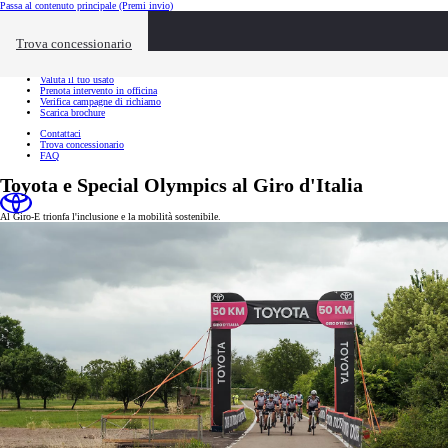
Passa al contenuto principale
(Premi invio)
Link utili
Chiudi overlay
Trova concessionario
Link utili
Richiedi appuntamento
Valuta il tuo usato
Prenota intervento in officina
Verifica campagne di richiamo
Scarica brochure
Contattaci
Trova concessionario
FAQ
Toyota e Special Olympics al Giro d'Italia
Al Giro-E trionfa l'inclusione e la mobilità sostenibile.