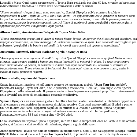
Lucarelli e Marco Curti hanno rappresentato il Toyota Team pedalando per oltre 60 km, vivendo un’esperienza
indimenticabile e tenendo alti i valori della determinazione e dell’inclusione.
"Siamo entusiasti, che per il terzo anno consecutivo, Special Olympics abbia accettato la sfida e
rappresentato il Team Toyota al Giro-E con i suoi atleti.
Un appuntamento che ci permette di ribadire come
lo sport sia uno strumento potente per promuovere una società inclusiva, in cui tutte le persone possano
essere apprezzate per le proprie capacità, sentirsi libere di esprimersi senza pregiudizi e ricevere le giuste
opportunità per crescere e migliorarsi ogni giorno."
Alberto Santilli, Amministratore Delegato di Toyota Motor Italia
"Siamo estremamente orgogliosi di avere al nostro fianco Toyota, un partner che ci sostiene nel veicolare, con
impegno e convinzione, un forte messaggio di inclusione attraverso lo sport. Uno strumento meraviglioso per
abbattere i pregiudizi e le barriere culturali, in favore di una società più aperta ed accogliente."
Alessandra Palazzotti, Direttore Nazionale Special Olympics Italia
"Accompagnare ad una tappa del Giro-E i ragazzi di Special Olympics è sempre magnifico! Mettono tanta
allegria, sono sempre positivi e hanno una voglia incredibile di mettersi in gioco. Lo sport crea sempre
moltissima unione. Si pedala, si scherzae si rimane comunque concentrati sull’obiettivo di arrivare al
traguardo assieme. È una giornata di inclusività che rimane ogni volta nel mio cuore e, spero, anche in
quello di questi fantastici ragazzi."
Elisa Scarlatta, capitana del Toyota Team
Questa iniziativa si inserisce nel più ampio contesto del programma globale
“Start Your Impossible”
,
lanciato dal Gruppo Toyota nel 2017, e delle partnership avviate con i Comitati, Paralimpici e con
Special
Olympics
a livello internazionale. Il progetto vuole ispirare le persone a superare i propri limiti, riconoscendo
nella diversità una fonte di arricchimento personale e collettivo.
Special Olympics
è un movimento globale che offre a bambini e adulti con disabilità intellettive opportunità
di allenamento e competizione in numerose discipline sportive. Con quasi quattro milioni di atleti e partner
Unified in oltre 200 Paesi, supportati da più di un milione di allenatori e volontari, Special Olympics
promuove comunità inclusive in cui ogni individuo è accettato e valorizzato. In Europa-Eurasia,
l’organizzazione copre 58 Paesi e conta oltre 400.000 atleti.
La collaborazione tra Toyota e Special Olympics, iniziata a livello europeo nel 2020 nell’ambito di un accordo
globale, si fonda su valori condivisi di inclusione, rispetto e gioia dello sport.
Anche quest’anno, Toyota non solo ha schierato un proprio team al Giro-E, ma ha supportato la tappa - tramite
KINTO Italia
-
con il modello
full electric Toyota bZ4X
, il primo SUV Full Electric di Toyota capace di