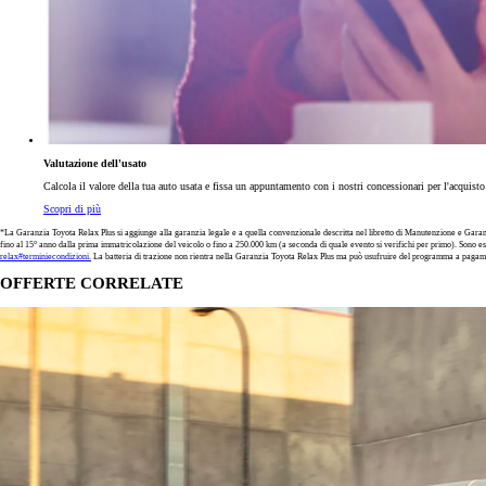
Valutazione dell'usato
Calcola il valore della tua auto usata e fissa un appuntamento con i nostri concessionari per l'acquist
Scopri di più
*La Garanzia Toyota Relax Plus si aggiunge alla garanzia legale e a quella convenzionale descritta nel libretto di Manutenzione e Garanzia
fino al 15° anno dalla prima immatricolazione del veicolo o fino a 250.000 km (a seconda di quale evento si verifichi per primo). Sono e
relax#terminiecondizioni.
La batteria di trazione non rientra nella Garanzia Toyota Relax Plus ma può usufruire del programma a pagam
OFFERTE CORRELATE