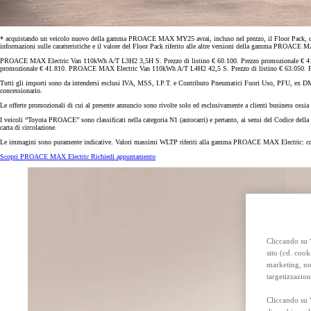
Anche con finanziamento Toyota Easy Next da € 239 al mese
TAN 7,25 % TAEG 8,38 %
47 rate con anticipo € 15.870,00
rata finale € 18.269
* acquistando un veicolo nuovo della gamma PROACE MAX MY25 avrai, incluso nel prezzo, il Floor Pack, composto
informazioni sulle caratteristiche e il valore del Floor Pack riferito alle altre versioni della gamma PROACE MAX 
PROACE MAX Electric Van 110kWh A/T L3H2 3,5H S. Prezzo di listino € 60.100. Prezzo promozionale € 4
promozionale € 41.810. PROACE MAX Electric Van 110kWh A/T L4H2 42,5 S. Prezzo di listino € 63.050. P
Toyota bZ4X Touring
Tutti gli importi sono da intendersi esclusi IVA, MSS, I.P.T. e Contributo Pneumatici Fuori Uso, PFU, ex DM n.
FULL ELECTRIC
concessionario.
Le offerte promozionali di cui al presente annuncio sono rivolte solo ed esclusivamente a clienti business ossia 
I veicoli “Toyota PROACE” sono classificati nella categoria N1 (autocarri) e pertanto, ai sensi del Codice della S
carta di circolazione.
Le immagini sono puramente indicative. Valori massimi WLTP riferiti alla gamma PROACE MAX Electric:
Scopri PROACE MAX Electric
Richiedi appuntamento
Cliccando su “
sito (cd. cook
marketing, non
targetizzazion
Cliccando su 