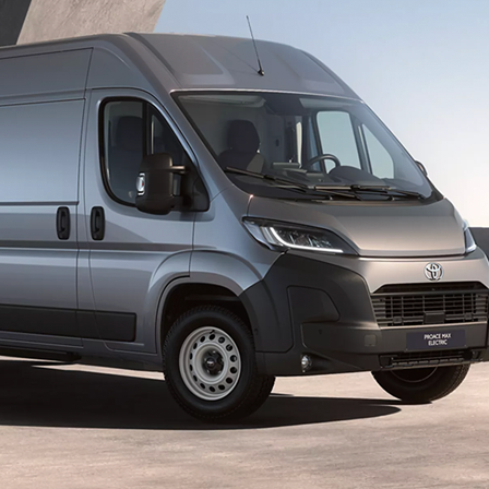
Corolla Cross
FULL HYBRID
anche in versione GR SPORT
Da