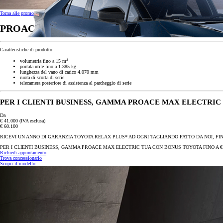
Torna alle promozioni
PROACE Max Electric - Toyota Professional
Caratteristiche di prodotto:
3
volumetria fino a 15 m
portata utile fino a 1.385 kg
lunghezza del vano di carico 4.070 mm
ruota di scorta di serie
telecamera posteriore di assistenza al parcheggio di serie
PER I CLIENTI BUSINESS, GAMMA PROACE MAX ELECTRIC T
Da
€ 41.000
(IVA esclusa)
€ 60.100
RICEVI UN ANNO DI GARANZIA TOYOTA RELAX PLUS* AD OGNI TAGLIANDO FATTO DA NOI, FINO
PER I CLIENTI BUSINESS, GAMMA PROACE MAX ELECTRIC TUA CON BONUS TOYOTA FINO A € 2
Richiedi appuntamento
Trova concessionario
Scopri il modello
Da
Anche con finanziamento Toyota Easy Next da € 175 al mese
TAN 7,25 % TAEG 8,52 %
47 rate con anticipo € 10.750,00
rata finale € 16.643