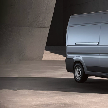
Prius Plug-in
PLUG-IN HYBRID
Da