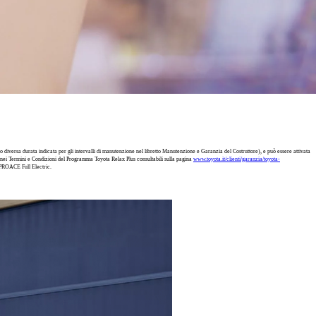
 diversa durata indicata per gli intervalli di manutenzione nel libretto Manutenzione e Garanzia del Costruttore), e può essere attivata
e nei Termini e Condizioni del Programma Toyota Relax Plus consultabili sulla pagina
www.toyota.it/clienti/garanzia/toyota-
 PROACE Full Electric.