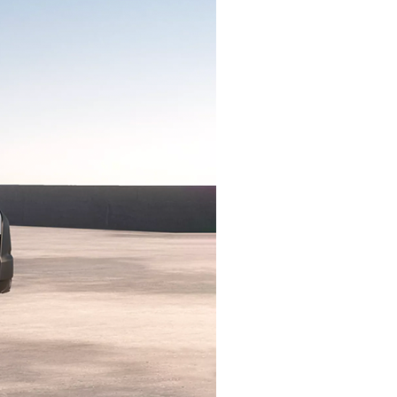
Promozioni
Scopri tutte le offerte
Richiedi appuntamen
Scarica brochure
Gamma Toyota Professional
Scopri i nostri veicoli commerciali.
Contattaci
Trova concessio