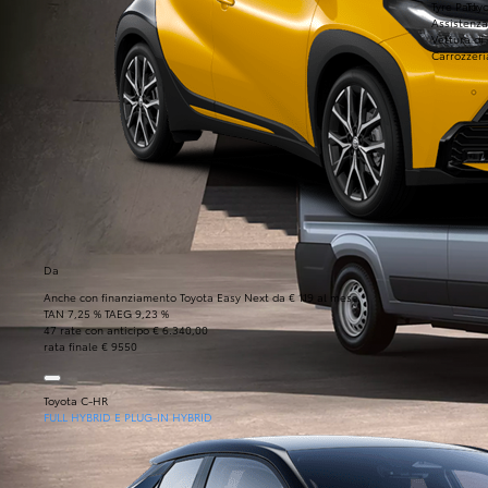
Tyre Park
Toyo
Assistenza
Vettura di
Carrozzeri
Da
Anche con finanziamento Toyota Easy Next da € 119 al mese
TAN 7,25 % TAEG 9,23 %
47 rate con anticipo € 6.340,00
rata finale € 9550
Toyota C-HR
FULL HYBRID E PLUG-IN HYBRID