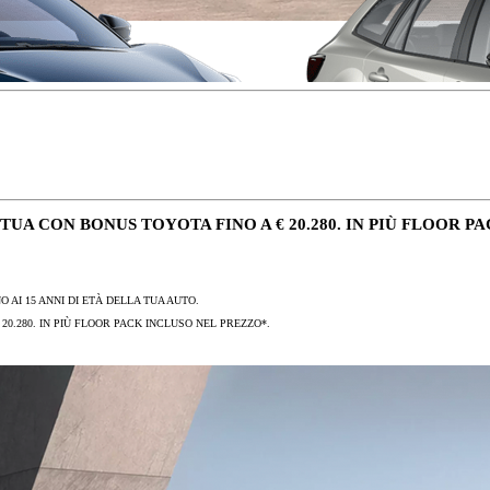
UA CON BONUS TOYOTA FINO A € 20.280. IN PIÙ FLOOR P
 AI 15 ANNI DI ETÀ DELLA TUA AUTO.
0.280. IN PIÙ FLOOR PACK INCLUSO NEL PREZZO*.
Da
Anche con finanziamento Toyota Eas
TAN 7,75 % TAEG 9,20 %
47 rate con anticipo € 12.860,00
rata finale € 12.780