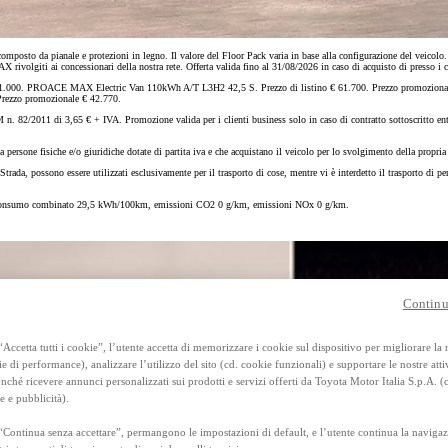
Anche con finanziamento Toyota Eas
TAN 7,75 % TAEG 8,95 %
47 rate con anticipo € 13.560,00
 da pianale e protezioni in legno. Il valore del Floor Pack varia in base alla configurazione del veicolo. Il
rata finale € 17.897
rivolgiti ai concessionari della nostra rete. Offerta valida fino al 31/08/2026 in caso di acquisto di presso i co
1.000. PROACE MAX Electric Van 110kWh A/T L3H2 42,5 S. Prezzo di listino € 61.700. Prezzo promoziona
rezzo promozionale € 42.770.
RAV4
 82/2011 di 3,65 € + IVA. Promozione valida per i clienti business solo in caso di contratto sottoscritto entro
FULL HYBRID E PLUG-IN HYBRID
a persone fisiche e/o giuridiche dotate di partita iva e che acquistano il veicolo per lo svolgimento della propri
trada, possono essere utilizzati esclusivamente per il trasporto di cose, mentre vi è interdetto il trasporto di p
 consumo combinato 29,5 kWh/100km, emissioni CO2 0 g/km, emissioni NOx 0 g/km.
Continu
Accetta tutti i cookie”, l’utente accetta di memorizzare i cookie sul dispositivo per migliorare la
ie di performance), analizzare l’utilizzo del sito (cd. cookie funzionali) e supportare le nostre attiv
ché ricevere annunci personalizzati sui prodotti e servizi offerti da Toyota Motor Italia S.p.A. (
e e pubblicità).
“Continua senza accettare”, permangono le impostazioni di default, e l’utente continua la navigaz