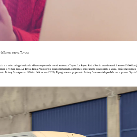
o della tua nuova Toyota.
 e si attiva ad ogni tagliando effettuato presso la rete di assistenza Toyota. La Toyota Relax Plus ha una durata di 1 anno o 15.000 km (o
scluse le vetture Taxi. La Toyota Relax Plus copre le componenti ibride, elettriche e meccaniche non soggette a usura, così come indicat
ento Battery Care (prezzo di listino IVA inclusa € 120). Il programma a pagamento Battery Care non è disponibile per la gamma Toyota