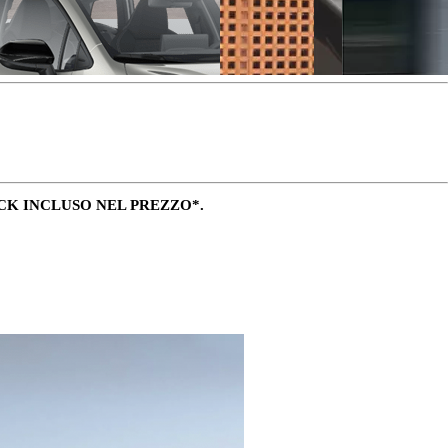
ACK INCLUSO NEL PREZZO*.
y Next da € 239 al mese