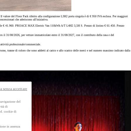
y Next da € 239 al mese
 valore del Floor Pack riferito alla configurazione L3H2 porta singola è di € 950 IVA esclusa. Per maggiori
ncessionari che aderiscono all'iniziativa.
le € 41.960. PROACE MAX Electric Van 110kWh A/T L4H2 3,5H S. Prezzo di listino € 61.450. Prezzo
 il 31/08/2026, per vetture immatricolate entro il 31/08/2027, con il contributo della casa e del
a attività professionale/commerciale.
ersone, tranne di coloro che sono addetti al carico e allo scarico delle merci e nel numero massimo indicato dalla
Usato Toyota Approved
Trova subito e prenota diret
te.
Scarica brochure
a senza accettare
 navigazione del
ità di
cd. cookie di
ione in assenza