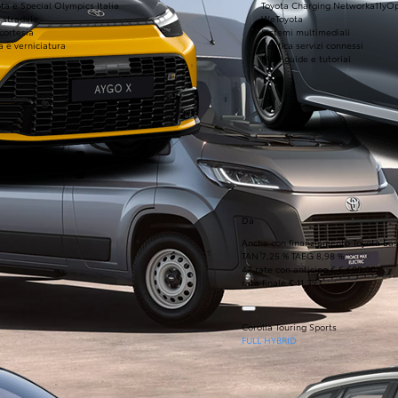
ta e Special Olympics Italia
Toyota Charging Network
a11yO
 stradale
WeToyota
 cortesia
Sistemi multimediali
a e verniciatura
Verifica servizi connessi
FAQ, guide e tutorial
Da
Anche con finanziamento Toyota Eas
TAN 7,25 % TAEG 8,98 %
47 rate con anticipo € 6.600,00
rata finale € 11.323
Corolla Touring Sports
FULL HYBRID