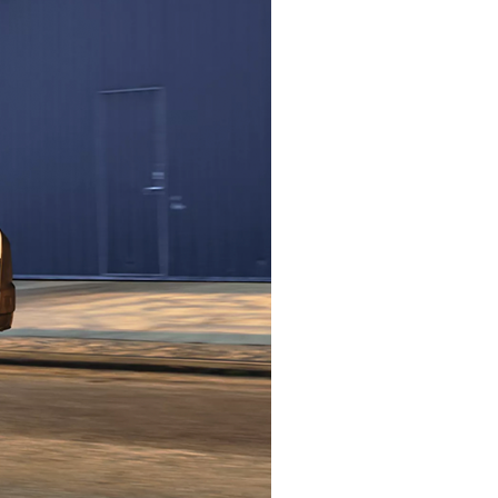
Promozioni
Scopri tutte le offerte
Richiedi appuntamen
Scarica brochure
Gamma Toyota Professional
Scopri i nostri veicoli commerciali.
Contattaci
Trova concessio