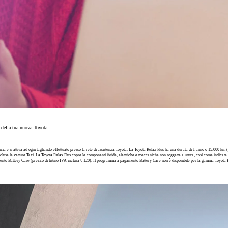
o della tua nuova Toyota.
 e si attiva ad ogni tagliando effettuato presso la rete di assistenza Toyota. La Toyota Relax Plus ha una durata di 1 anno o 15.000 km (o
scluse le vetture Taxi. La Toyota Relax Plus copre le componenti ibride, elettriche e meccaniche non soggette a usura, così come indicat
ento Battery Care (prezzo di listino IVA inclusa € 120). Il programma a pagamento Battery Care non è disponibile per la gamma Toyota