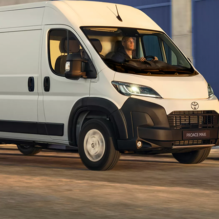
Corolla Cross
FULL HYBRID
anche in versione GR SPORT
Da