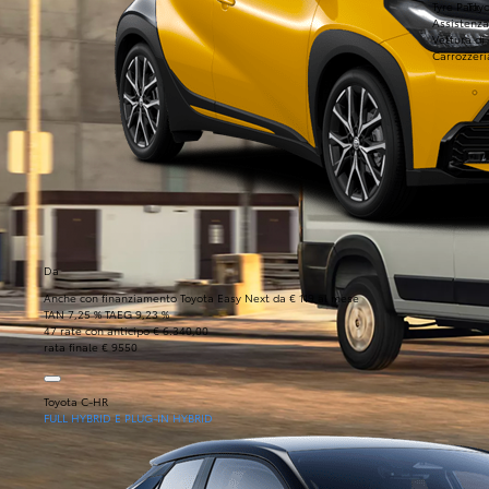
Tyre Park
Toyo
Assistenza
Vettura di
Carrozzeri
Da
Anche con finanziamento Toyota Easy Next da € 119 al mese
TAN 7,25 % TAEG 9,23 %
47 rate con anticipo € 6.340,00
rata finale € 9550
Toyota C-HR
FULL HYBRID E PLUG-IN HYBRID