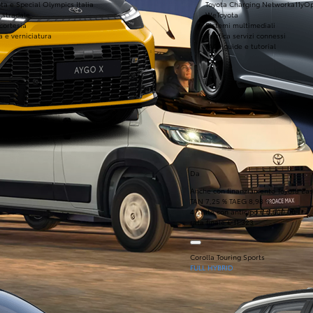
ta e Special Olympics Italia
Toyota Charging Network
a11yO
 stradale
WeToyota
 cortesia
Sistemi multimediali
a e verniciatura
Verifica servizi connessi
FAQ, guide e tutorial
Da
Anche con finanziamento Toyota Eas
TAN 7,25 % TAEG 8,98 %
47 rate con anticipo € 6.600,00
rata finale € 11.323
Corolla Touring Sports
FULL HYBRID