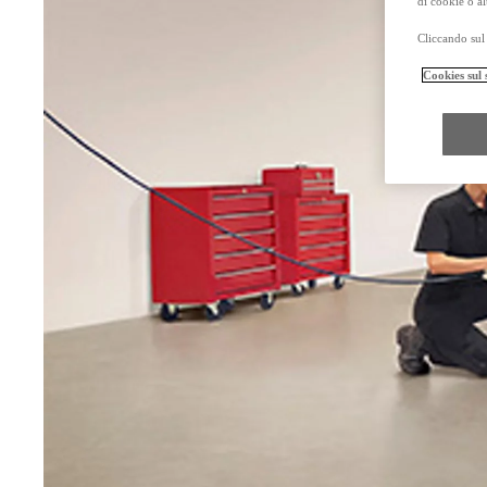
di cookie o al
Cliccando sul 
Cookies sul 
Da
Anche con finanziamento Toyota Easy Next da € 399 al mese
TAN 7,25 % TAEG 8,31 %
47 rate con anticipo € 18.540,00
rata finale € 16.131
Mirai
ZERO EMISSIONI, SOLO GOCCE D'ACQUA
Hilux
MILD HYBRID E FULL ELECTRIC
Da € 36.400 (IVA esclusa)
PROACE MAX
ANCHE IN VERSIONE ELECTRIC
Da € 23.500 (IVA esclusa)
I prezzi mostrati sono prezzi promozionali validi con Bonus Toyota.
Prezzi promozionali validi fino al 31/08/2026 validi in caso di permuta o rottamazion