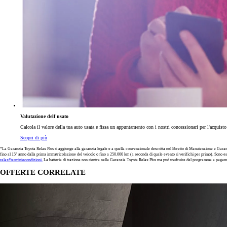
Valutazione dell'usato
Calcola il valore della tua auto usata e fissa un appuntamento con i nostri concessionari per l'acquist
Scopri di più
*La Garanzia Toyota Relax Plus si aggiunge alla garanzia legale e a quella convenzionale descritta nel libretto di Manutenzione e Garanzia
fino al 15° anno dalla prima immatricolazione del veicolo o fino a 250.000 km (a seconda di quale evento si verifichi per primo). Sono e
relax#terminiecondizioni.
La batteria di trazione non rientra nella Garanzia Toyota Relax Plus ma può usufruire del programma a pagam
OFFERTE CORRELATE