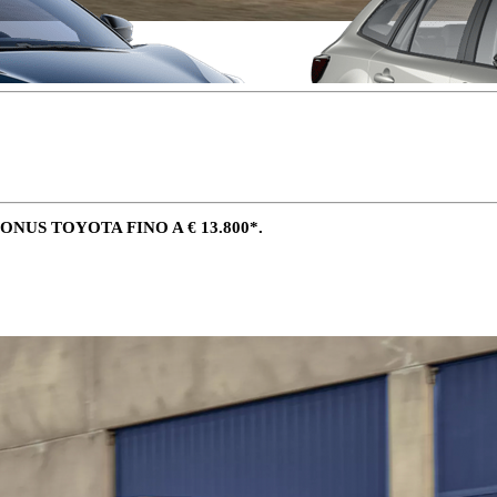
NUS TOYOTA FINO A € 13.800*.
Da
Anche con finanziamento Toyota Eas
TAN 7,75 % TAEG 9,20 %
47 rate con anticipo € 12.860,00
rata finale € 12.780