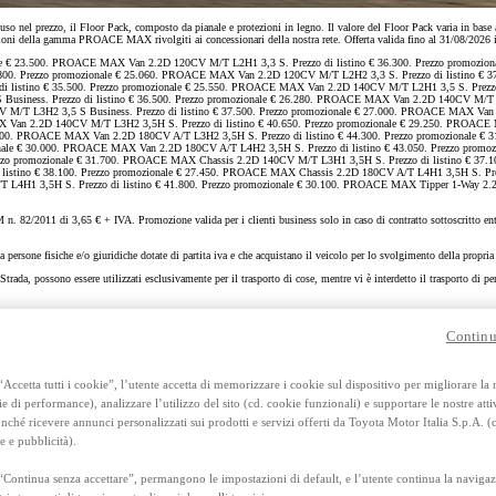
Anche con finanziamento Toyota Eas
 prezzo, il Floor Pack, composto da pianale e protezioni in legno. Il valore del Floor Pack varia in base alla
TAN 7,75 % TAEG 8,95 %
ersioni della gamma PROACE MAX rivolgiti ai concessionari della nostra rete. Offerta valida fino al 31/08/2026 in
47 rate con anticipo € 13.560,00
e € 23.500. PROACE MAX Van 2.2D 120CV M/T L2H1 3,3 S. Prezzo di listino € 36.300. Prezzo promozion
rata finale € 17.897
800. Prezzo promozionale € 25.060. PROACE MAX Van 2.2D 120CV M/T L2H2 3,3 S. Prezzo di listino € 3
i listino € 35.500. Prezzo promozionale € 25.550. PROACE MAX Van 2.2D 140CV M/T L2H1 3,5 S. Prezz
 Business. Prezzo di listino € 36.500. Prezzo promozionale € 26.280. PROACE MAX Van 2.2D 140CV M/T
V M/T L3H2 3,5 S Business. Prezzo di listino € 37.500. Prezzo promozionale € 27.000. PROACE MAX Van
RAV4
 Van 2.2D 140CV M/T L3H2 3,5H S. Prezzo di listino € 40.650. Prezzo promozionale € 29.250. PROACE M
00. PROACE MAX Van 2.2D 180CV A/T L3H2 3,5H S. Prezzo di listino € 44.300. Prezzo promozionale € 3
FULL HYBRID E PLUG-IN HYBRID
ale € 30.000. PROACE MAX Van 2.2D 180CV A/T L4H2 3,5H S. Prezzo di listino € 43.050. Prezzo promoz
zzo promozionale € 31.700. PROACE MAX Chassis 2.2D 140CV M/T L3H1 3,5H S. Prezzo di listino € 37.1
listino € 38.100. Prezzo promozionale € 27.450. PROACE MAX Chassis 2.2D 180CV A/T L4H1 3,5H S. Pr
/T L4H1 3,5H S. Prezzo di listino € 41.800. Prezzo promozionale € 30.100. PROACE MAX Tipper 1-Way 2
 82/2011 di 3,65 € + IVA. Promozione valida per i clienti business solo in caso di contratto sottoscritto entro
 persone fisiche e/o giuridiche dotate di partita iva e che acquistano il veicolo per lo svolgimento della propria
trada, possono essere utilizzati esclusivamente per il trasporto di cose, mentre vi è interdetto il trasporto di p
combinato 11,1 l/100km, emissioni CO2 293 g/km, emissioni NOx g/km 0,046.
Continu
Accetta tutti i cookie”, l’utente accetta di memorizzare i cookie sul dispositivo per migliorare la
ie di performance), analizzare l’utilizzo del sito (cd. cookie funzionali) e supportare le nostre attiv
ché ricevere annunci personalizzati sui prodotti e servizi offerti da Toyota Motor Italia S.p.A. (
e e pubblicità).
“Continua senza accettare”, permangono le impostazioni di default, e l’utente continua la navigaz