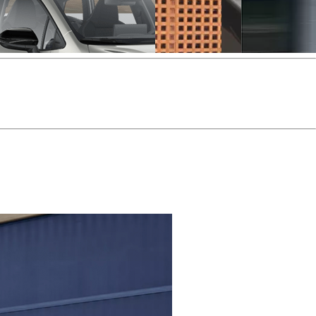
y Next da € 239 al mese