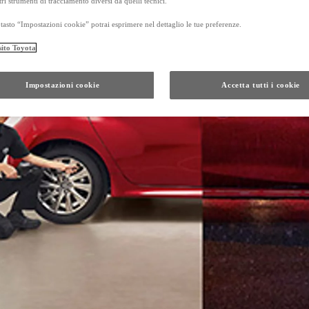
tri strumenti di tracciamento diversi da quelli tecnici.
tasto “Impostazioni cookie” potrai esprimere nel dettaglio le tue preferenze.
sito Toyota
Da
Anche con finanziamento Toyota Eas
TAN 7,75 % TAEG 8,79 %
Impostazioni cookie
Accetta tutti i cookie
47 rate con anticipo € 17.050,00
rata finale € 21.201
GR Yaris
Da
PROACE CITY
ANCHE IN VERSIONE ELECTRIC
Da € 16.300 (IVA esclusa)
PROACE
ANCHE IN VERSIONE ELECTRIC
Da € 21.000 (IVA esclusa)
e di un autoveicolo posseduto da almeno 5 mesi, presso i concessionari che aderiscono all'ini