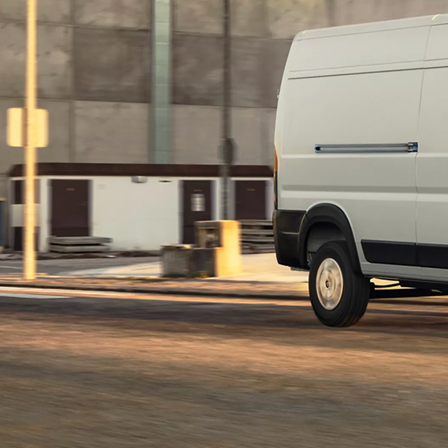
Prius Plug-in
PLUG-IN HYBRID
Da