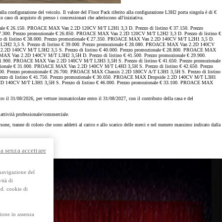
y Next da € 239 al mese
 configurazione del veicolo. Il valore del Floor Pack riferito alla configurazione L3H2 porta singola è di €
 caso di acquisto di presso i concessionari che aderiscono all'iniziativa.
ale € 26.150. PROACE MAX Van 2.2D 120CV M/T L2H1 3,3 D. Prezzo di listino € 37.150. Prezzo
7.300. Prezzo promozionale € 26.850. PROACE MAX Van 2.2D 120CV M/T L2H2 3,3 D. Prezzo di listino €
o di listino € 38.000. Prezzo promozionale € 27.350. PROACE MAX Van 2.2D 140CV M/T L2H1 3,5 D.
 L2H2 3,5 S. Prezzo di listino € 39.000. Prezzo promozionale € 28.080. PROACE MAX Van 2.2D 140CV
 2.2D 140CV M/T L3H2 3,5 S. Prezzo di listino € 40.000. Prezzo promozionale € 28.800. PROACE MAX
AX Van 2.2D 140CV M/T L3H2 3,5H D. Prezzo di listino € 41.500. Prezzo promozionale € 29.900.
1.900. PROACE MAX Van 2.2D 140CV M/T L3H3 3,5H S. Prezzo di listino € 41.650. Prezzo promozionale
ionale € 31.000. PROACE MAX Van 2.2D 140CV M/T L4H3 3,5H S. Prezzo di listino € 42.650. Prezzo
00. Prezzo promozionale € 26.700. PROACE MAX Chassis 2.2D 180CV A/T L3H1 3,5H S. Prezzo di listino
ezzo di listino € 41.750. Prezzo promozionale € 30.050. PROACE MAX Dropside 2.2D 140CV M/T L3H1
.2D 140CV M/T L3H1 3,5H S. Prezzo di listino € 46.000. Prezzo promozionale € 33.100. PROACE MAX
Usato Toyota Approved
Trova subito e prenota diret
 il 31/08/2026, per vetture immatricolate entro il 31/08/2027, con il contributo della casa e del
te.
 attività professionale/commerciale.
Scarica brochure
ersone, tranne di coloro che sono addetti al carico e allo scarico delle merci e nel numero massimo indicato dalla
a senza accettare
 navigazione del
ità di
cd. cookie di
ione in assenza