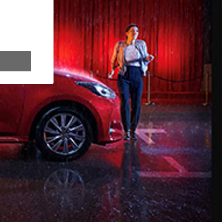
y Next da € 309 al mese
ziativa. Per maggiori dettagli sulle offerte in corso
clicca qui
.