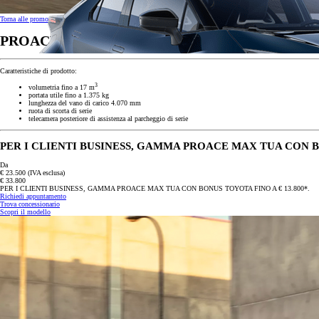
Torna alle promozioni
PROACE Max - Toyota Professional
Caratteristiche di prodotto:
3
volumetria fino a 17 m
portata utile fino a 1.375 kg
lunghezza del vano di carico 4.070 mm
ruota di scorta di serie
telecamera posteriore di assistenza al parcheggio di serie
PER I CLIENTI BUSINESS, GAMMA PROACE MAX TUA CON BO
Da
€ 23.500
(IVA esclusa)
€ 33.800
PER I CLIENTI BUSINESS, GAMMA PROACE MAX TUA CON BONUS TOYOTA FINO A € 13.800*.
Richiedi appuntamento
Trova concessionario
Scopri il modello
Da
Anche con finanziamento Toyota Easy Next da € 199 al mese
TAN 7,25 % TAEG 8,49 %
47 rate con anticipo € 9.760,00
rata finale € 16.643