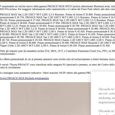
Anche con finanziamento Toyota Easy Next da € 239 al mese
TAN 7,25 % TAEG 8,38 %
* acquistando un veicolo nuovo della gamma PROACE MAX MY25 (esclusi allestimenti Business) avrai, incluso nel
950 IVA esclusa. Per maggiori informazioni sulle caratteristiche e il valore del Floor Pack riferito alle altre v
47 rate con anticipo € 15.870,00
rata finale € 18.269
PROACE MAX Van 2.2D 120CV M/T L2H1 3,3 S Business. Prezzo di listino € 33.800. Prezzo promozional
promozionale € 26.750. PROACE MAX Van 2.2D 120CV M/T L2H2 3,3 S Business. Prezzo di listino € 34.
38.150. Prezzo promozionale € 27.450. PROACE MAX Van 2.2D 140CV M/T L2H1 3,5 S Business. Prezzo d
Prezzo di listino € 38.850. Prezzo promozionale € 27.950. PROACE MAX Van 2.2D 140CV M/T L2H2 3,5 S
M/T L2H2 3,5 D. Prezzo di listino € 39.850. Prezzo promozionale € 28.700. PROACE MAX Van 2.2D 140C
Toyota bZ4X Touring
Van 2.2D 140CV M/T L3H2 3,5 D. Prezzo di listino € 40.850. Prezzo promozionale € 29.400. PROACE MAX
PROACE MAX Van 2.2D 180CV M/T L3H2 3,5H S. Prezzo di listino € 42.050. Prezzo promozionale € 30.3
FULL ELECTRIC
€ 30.000. PROACE MAX Van 2.2D 140CV M/T L4H2 3,5H S. Prezzo di listino € 41.650. Prezzo promozion
promozionale € 30.700. PROACE MAX Van 2.2D 180CV A/T L4H3 3,5H S. Prezzo di listino € 44.050. Pre
€ 40.750. Prezzo promozionale € 29.350. PROACE MAX Chassis 2.2D 140CV M/T L4H1 3,5H S. Prezzo di 
3,5H S. Prezzo di listino € 40.800. Prezzo promozionale € 29.400. PROACE MAX Dropside 2.2D 140CV M
Tipper 3-Way 2.2D 140CV M/T L3H1 3,5H S. Prezzo di listino € 49.250. Prezzo promozionale € 35.450.
Tutti gli importi sono da intendersi esclusi IVA, MSS, I.P.T. e Contributo Pneumatici Fuori Uso, PFU, ex DM n.
concessionario.
Le offerte promozionali di cui al presente annuncio sono rivolte solo ed esclusivamente a clienti business ossia a
I veicoli “Toyota PROACE” sono classificati nella categoria N1 (autocarri) e pertanto, ai sensi del Codice della S
carta di circolazione.
Le immagini sono puramente indicative. Valori massimi WLTP riferiti alla gamma PROACE MAX: consumo 
Scopri PROACE MAX
Richiedi appuntamento
Cliccando su “
sito (cd. cook
marketing, non
targetizzazion
Cliccando su 