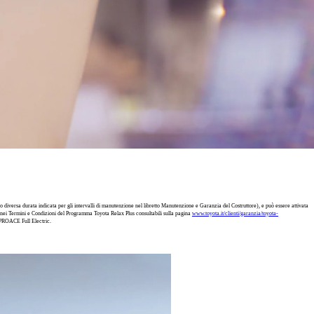
 diversa durata indicata per gli intervalli di manutenzione nel libretto Manutenzione e Garanzia del Costruttore), e può essere attivata
e nei Termini e Condizioni del Programma Toyota Relax Plus consultabili sulla pagina
www.toyota.it/clienti/garanzia/toyota-
 PROACE Full Electric.