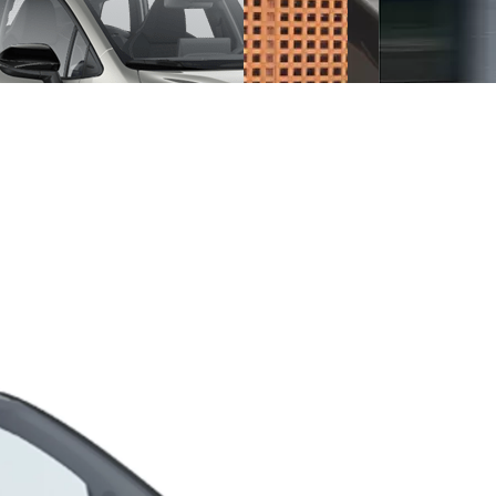
y Next da € 239 al mese