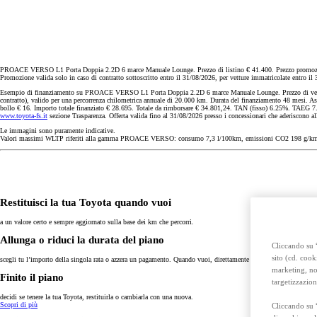
Anche con finanziamento Toyota Easy Next da € 239 al mese
TAN 7,25 % TAEG 8,38 %
47 rate con anticipo € 15.870,00
rata finale € 18.269
PROACE VERSO L1 Porta Doppia 2.2D 6 marce Manuale Lounge. Prezzo di listino € 41.400. Prezzo promozionale 
Toyota bZ4X Touring
Promozione valida solo in caso di contratto sottoscritto entro il 31/08/2026, per vetture immatricolate entro il 
FULL ELECTRIC
Esempio di finanziamento su PROACE VERSO L1 Porta Doppia 2.2D 6 marce Manuale Lounge. Prezzo di vendita € 37.
contratto), valido per una percorrenza chilometrica annuale di 20.000 km. Durata del finanziamento 48 mesi. As
bollo € 16. Importo totale finanziato € 28.695. Totale da rimborsare € 34.801,24. TAN (fisso) 6.25%. TAEG 7.
www.toyota-fs.it
sezione Trasparenza. Offerta valida fino al 31/08/2026 presso i concessionari che aderiscono al
Le immagini sono puramente indicative.
Valori massimi WLTP riferiti alla gamma PROACE VERSO: consumo 7,3 l/100km, emissioni CO2 198 g/km
Restituisci la tua Toyota quando vuoi
a un valore certo e sempre aggiornato sulla base dei km che percorri.
Allunga o riduci la durata del piano
Cliccando su “
sito (cd. cook
scegli tu l’importo della singola rata o azzera un pagamento. Quando vuoi, direttamente online.
marketing, non
Finito il piano
targetizzazion
decidi se tenere la tua Toyota, restituirla o cambiarla con una nuova.
Scopri di più
Cliccando su 