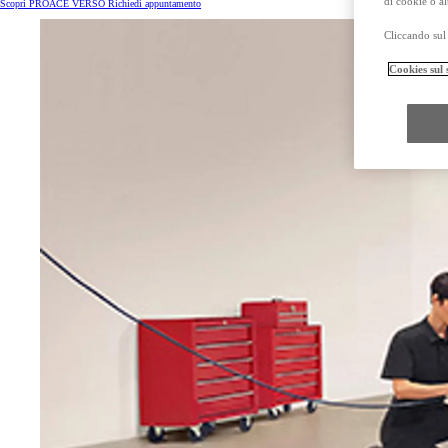
di cookie o al
Scopri PROACE VERSO
Richiedi appuntamento
Cliccando sul 
Cookies sul 
Da
Anche con finanziamento Toyota Easy Next da € 399 al mese
TAN 7,25 % TAEG 8,31 %
47 rate con anticipo € 18.540,00
rata finale € 16.131
Mirai
ZERO EMISSIONI, SOLO GOCCE D'ACQUA
Hilux
MILD HYBRID E FULL ELECTRIC
Da € 36.400 (IVA esclusa)
PROACE MAX
ANCHE IN VERSIONE ELECTRIC
Da € 23.500 (IVA esclusa)
I prezzi mostrati sono prezzi promozionali validi con Bonus Toyota.
Prezzi promozionali validi fino al 31/08/2026 validi in caso di permuta o rottamazion