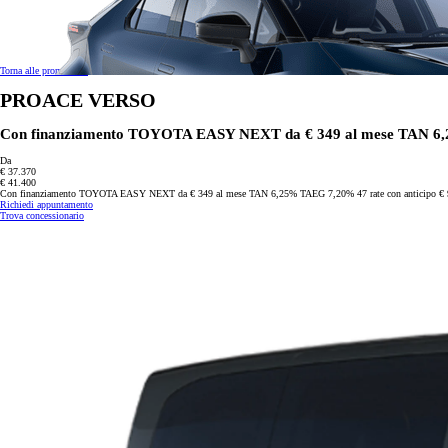
Torna alle promozioni
PROACE VERSO
Con finanziamento TOYOTA EASY NEXT da € 349 al mese TAN 6,25%
Da
€ 37.370
€ 41.400
Con finanziamento TOYOTA EASY NEXT da € 349 al mese TAN 6,25% TAEG 7,20% 47 rate con anticipo € 9.0
Richiedi appuntamento
Trova concessionario
Da
Anche con finanziamento Toyota Easy Next da € 199 al mese
TAN 7,25 % TAEG 8,49 %
47 rate con anticipo € 9.760,00
rata finale € 16.643