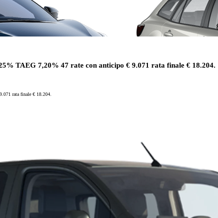
 TAEG 7,20% 47 rate con anticipo € 9.071 rata finale € 18.204.
71 rata finale € 18.204.
Da
Anche con finanziamento Toyota Eas
TAN 7,75 % TAEG 9,20 %
47 rate con anticipo € 12.860,00
rata finale € 12.780