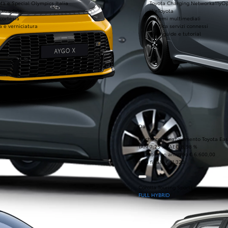
ta e Special Olympics Italia
Toyota Charging Network
a11yO
 stradale
WeToyota
 cortesia
Sistemi multimediali
a e verniciatura
Verifica servizi connessi
FAQ, guide e tutorial
Da
Anche con finanziamento Toyota Eas
TAN 7,25 % TAEG 8,98 %
47 rate con anticipo € 6.600,00
rata finale € 11.323
Corolla Touring Sports
FULL HYBRID