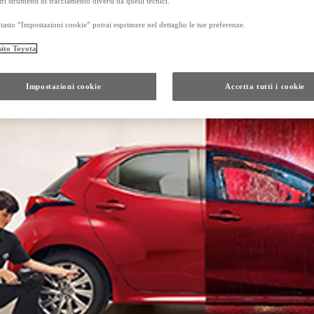
tri strumenti di tracciamento diversi da quelli tecnici.
tasto “Impostazioni cookie” potrai esprimere nel dettaglio le tue preferenze.
sito Toyota
Da
Anche con finanziamento Toyota Eas
TAN 7,75 % TAEG 8,79 %
Impostazioni cookie
Accetta tutti i cookie
47 rate con anticipo € 17.050,00
rata finale € 21.201
GR Yaris
Da
PROACE CITY
ANCHE IN VERSIONE ELECTRIC
Da € 16.300 (IVA esclusa)
PROACE
ANCHE IN VERSIONE ELECTRIC
Da € 21.000 (IVA esclusa)
e di un autoveicolo posseduto da almeno 5 mesi, presso i concessionari che aderiscono all'ini