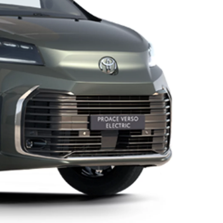
Promozioni
Scopri tutte le offerte
Richiedi appuntamen
Scarica brochure
Gamma Toyota Professional
Scopri i nostri veicoli commerciali.
Contattaci
Trova concessio