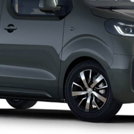
Corolla Cross
FULL HYBRID
anche in versione GR SPORT
Da