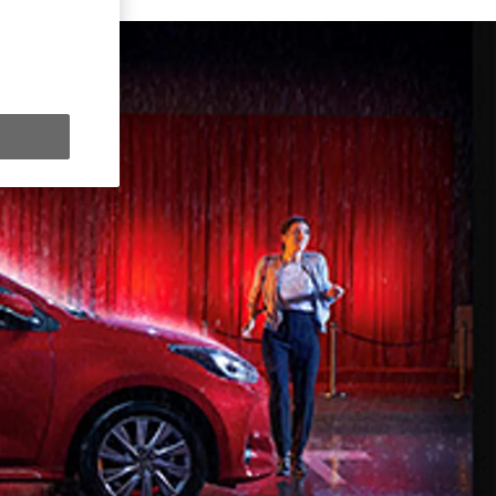
y Next da € 309 al mese
ziativa. Per maggiori dettagli sulle offerte in corso
clicca qui
.