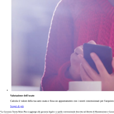
Valutazione dell'usato
Calcola il valore della tua auto usata e fissa un appuntamento con i nostri concessionari per l'acquist
Scopri di più
*La Garanzia Toyota Relax Plus si aggiunge alla garanzia legale e a quella convenzionale descritta nel libretto di Manutenzione e Garanzia