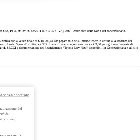
y Next da € 239 al mese
 Uso, PFU, ex DM n. 82/2011 di € 3,65 + IVA), con il contributo della casa e del concessionario.
 pari alla rata finale di € 18.203,51 (da pagare solo se si intende tenere la vettura alla scadenza del
richiesta. Spese d’istruttoria € 395. Spese di incasso e gestione pratica € 3,90 per ogni rata. Imposta di
mativi, SECCI e documentazione del finanziamento “Toyota Easy Next” disponibili in Concessionaria e sul sito
Usato Toyota Approved
Trova subito e prenota diret
te.
Scarica brochure
a senza accettare
 navigazione del
ità di
cd. cookie di
ione in assenza