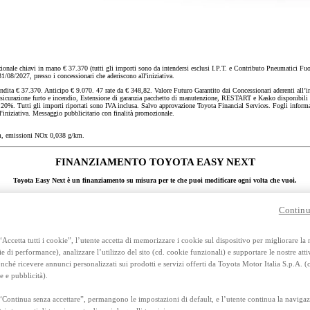
Anche con finanziamento Toyota Eas
TAN 7,75 % TAEG 8,95 %
47 rate con anticipo € 13.560,00
rata finale € 17.897
chiavi in mano € 37.370 (tutti gli importi sono da intendersi esclusi I.P.T. e Contributo Pneumatici Fuori
RAV4
31/08/2027, presso i concessionari che aderiscono all'iniziativa.
FULL HYBRID E PLUG-IN HYBRID
370. Anticipo € 9.070. 47 rate da € 348,82. Valore Futuro Garantito dai Concessionari aderenti all’iniziativa
sicurazione furto e incendio, Estensione di garanzia pacchetto di manutenzione, RESTART e Kasko disponibili su 
20%. Tutti gli importi riportati sono IVA inclusa. Salvo approvazione Toyota Financial Services. Fogli infor
l'iniziativa. Messaggio pubblicitario con finalità promozionale.
, emissioni NOx 0,038 g/km.
FINANZIAMENTO TOYOTA EASY NEXT
Toyota Easy Next è un finanziamento su misura per te che puoi modificare ogni volta che vuoi.
Continu
Accetta tutti i cookie”, l’utente accetta di memorizzare i cookie sul dispositivo per migliorare la
ie di performance), analizzare l’utilizzo del sito (cd. cookie funzionali) e supportare le nostre attiv
ché ricevere annunci personalizzati sui prodotti e servizi offerti da Toyota Motor Italia S.p.A. (
e e pubblicità).
“Continua senza accettare”, permangono le impostazioni di default, e l’utente continua la navigaz