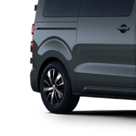
Prius Plug-in
PLUG-IN HYBRID
Da