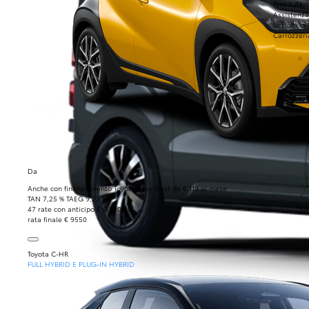
Tyre Park
Toyo
Assistenza
Vettura di
Carrozzeri
Da
Anche con finanziamento Toyota Easy Next da € 119 al mese
TAN 7,25 % TAEG 9,23 %
47 rate con anticipo € 6.340,00
rata finale € 9550
Toyota C-HR
FULL HYBRID E PLUG-IN HYBRID