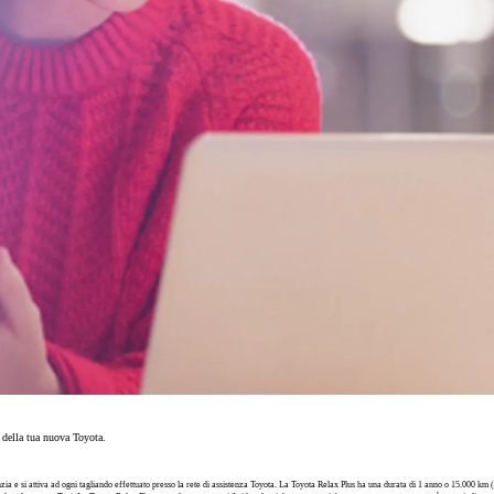
o della tua nuova Toyota.
 e si attiva ad ogni tagliando effettuato presso la rete di assistenza Toyota. La Toyota Relax Plus ha una durata di 1 anno o 15.000 km (o