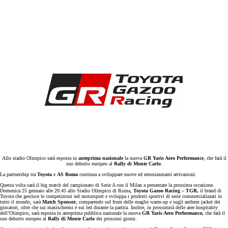
Allo stadio Olimpico sarà esposta in
anteprima nazionale
la nuova
GR Yaris Aero Performance
, che farà il
suo debutto europeo al
Rally di Monte Carlo
.
La partnership tra
Toyota
e
AS Roma
continua a sviluppare nuove ed entusiasmanti attivazioni.
Questa volta sarà il big match del campionato di Serie A con il Milan a presentare la prossima occasione.
Domenica 25 gennaio alle 20:45 allo Stadio Olimpico di Roma,
Toyota Gazoo Racing – TGR,
il brand di
Toyota che gestisce le competizioni nel motorsport e sviluppa i prodotti sportivi di serie commercializzati in
tutto il mondo, sarà
Match Sponsor
, comparendo sul front delle maglie warm-up e sugli anthem jacket dei
giocatori, oltre che sui maxischermi e sui led durante la partita. Inoltre, in prossimità delle aree hospitality
dell’Olimpico, sarà esposta in anteprima pubblica nazionale la nuova
GR Yaris Aero Performance,
che farà il
suo debutto europeo al
Rally di Monte Carlo
dei prossimi giorni.