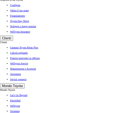
Configura
Valuta il tuo usato
Finanziamento
Toyota Easy Move
Noleggio a lungo termine
WeToyota Insurance
Clienti
Clienti
Garanzia Toyota Relax Plus
Calcola tagliando
Prenota intervento in officina
WeToyota Service
Manutenzione e Accessori
Assistenza
Servizi connessi
Mondo Toyota
Mondo Toyota
Let's Go Beyond
Electrified
WeToyota
Sicurezza