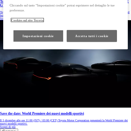
Toyota Gazoo Racing e Lexus presentano in anteprima mondiale i modelli GR GT, GR
GT3 e Lexus LFA Concept
Cliccando sul tasto “Impostazioni cookie” potrai esprimere nel dettaglio le tue
preferenze.
Toyota Gazoo Racing (TGR) e Lexus hanno tenuto oggi la prima mondiale dei modelli GR GT e GR GT3 del
brand Toyota Gazoo Racing e del modello Lexus LFA Concept di Lexus.
Scopri di più
Cookies sul sito Toyota
Impostazioni cookie
Accetta tutti i cookie
Save the date: World Premiere dei nuovi modelli sportivi
Il 5 dicembre alle ore 11:00 (JST) / 03:00 (CET) Toyota Motor Corporation presenterà la World Premiere dei
nuovi modelli sportivi.
Scopri di più