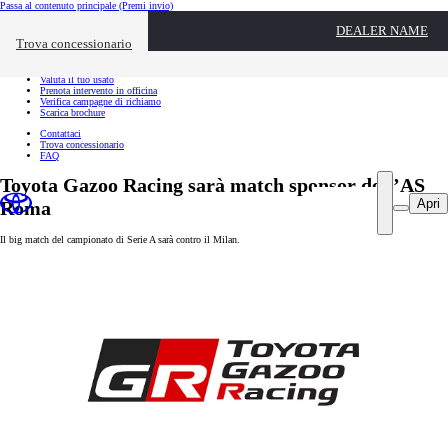
Passa al contenuto principale
(Premi invio)
Link utili
DEALER NAME
Chiudi overlay
Trova concessionario
Link utili
Richiedi appuntamento
Valuta il tuo usato
Prenota intervento in officina
Verifica campagne di richiamo
Scarica brochure
Contattaci
Trova concessionario
FAQ
Toyota Gazoo Racing sarà match sponsor dell’AS
Apri
Roma
Il big match del campionato di Serie A sarà contro il Milan.