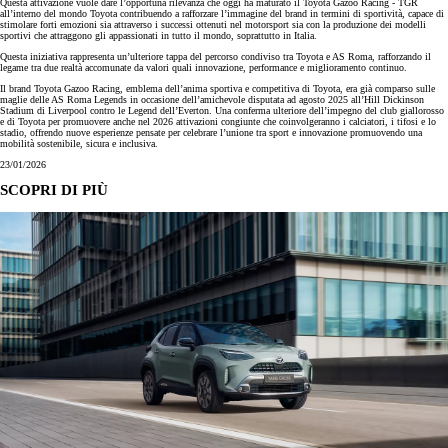
Questa attivazione vuole dare l’opportuna rilevanza che oggi ha maturato il Toyota Gazoo Racing - TGR
all’interno del mondo Toyota contribuendo a rafforzare l’immagine del brand in termini di sportività, capace di
stimolare forti emozioni sia attraverso i successi ottenuti nel motorsport sia con la produzione dei modelli
sportivi che attraggono gli appassionati in tutto il mondo, soprattutto in Italia.
Questa iniziativa rappresenta un’ulteriore tappa del percorso condiviso tra Toyota e AS Roma, rafforzando il
legame tra due realtà accomunate da valori quali innovazione, performance e miglioramento continuo.
Il brand Toyota Gazoo Racing, emblema dell’anima sportiva e competitiva di Toyota, era già comparso sulle
maglie delle AS Roma Legends in occasione dell’amichevole disputata ad agosto 2025 all’Hill Dickinson
Stadium di Liverpool contro le Legend dell’Everton. Una conferma ulteriore dell’impegno del club giallorosso
e di Toyota per promuovere anche nel 2026 attivazioni congiunte che coinvolgeranno i calciatori, i tifosi e lo
stadio, offrendo nuove esperienze pensate per celebrare l’unione tra sport e innovazione promuovendo una
mobilità sostenibile, sicura e inclusiva.
23/01/2026
SCOPRI DI PIÙ