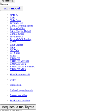
Gamma
Gamma
Tutti i modelli
Aygo X
Yaris
Yaris Cross
Toyota C-HR
Corolla Touring Sports
Toyota C-HR+
Prius Plug-in Hybrid
Corolla Cross
Toyota bZ4X
Toyota bZ4X Touring
RAV4
Land Cruiser
Mirai
GR Yaris
GR Supra
Hilux
PROACE
PROACE VERSO
PROACE CITY
PROACE CITY VERSO
PROACE MAX
Veicoli commerciali
Usato
Promozioni
Richiedi appuntamento
Prenota test drive
Scarica una brochure
Acquista la tua Toyota
Acquista la tua Toyota