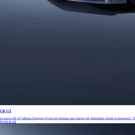
GR GT
La nuova GR GT rafforza l'impegno Toyota nel realizzare auto sempre più performanti ispirate al motorsport. Th
Scopri di più