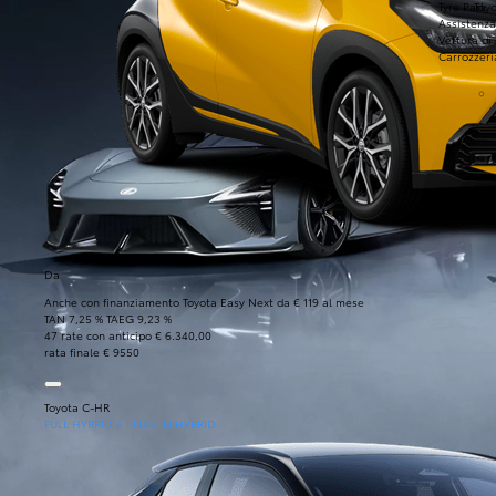
Tyre Park
Toyo
Assistenza
Vettura di
Carrozzeri
Da
Anche con finanziamento Toyota Easy Next da € 119 al mese
TAN 7,25 % TAEG 9,23 %
47 rate con anticipo € 6.340,00
rata finale € 9550
Toyota C-HR
FULL HYBRID E PLUG-IN HYBRID