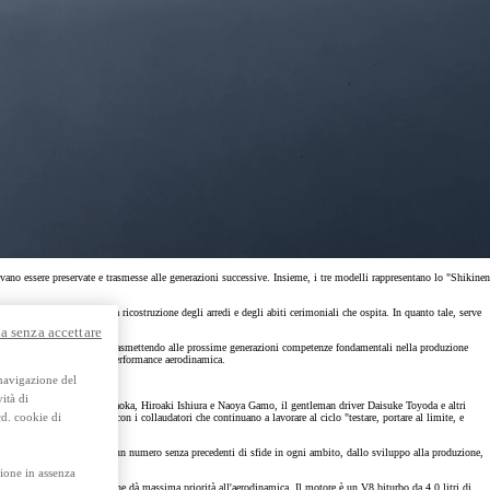
y Next da € 239 al mese
Usato Toyota Approved
Trova subito e prenota diret
te.
Scarica brochure
 essere preservate e trasmesse alle generazioni successive. Insieme, i tre modelli rappresentano lo "Shikinen
rio stesso, ma anche nella ricostruzione degli arredi e degli abiti cerimoniali che ospita. In quanto tale, serve
a senza accettare
o sportive, preservando e trasmettendo alle prossime generazioni competenze fondamentali nella produzione
e la ricerca della migliore performance aerodinamica.
 navigazione del
ità di
 professionisti Tatsuya Kataoka, Hiroaki Ishiura e Naoya Gamo, il gentleman driver Daisuke Toyoda e altri
cd. cookie di
n fase di perfezionamento, con i collaudatori che continuano a lavorare al ciclo "testare, portare al limite, e
nati al massimo affrontando un numero senza precedenti di sfide in ogni ambito, dallo sviluppo alla produzione,
ione in assenza
a rigidità, con una linea che dà massima priorità all'aerodinamica. Il motore è un V8 biturbo da 4,0 litri di