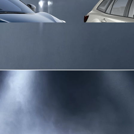
Da
Anche con finanziamento Toyota Eas
TAN 7,75 % TAEG 9,20 %
47 rate con anticipo € 12.860,00
rata finale € 12.780