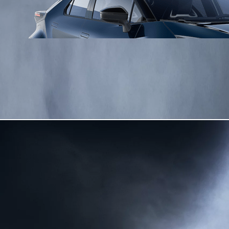
Da
Anche con finanziamento Toyota Easy Next da € 199 al mese
TAN 7,25 % TAEG 8,49 %
47 rate con anticipo € 9.760,00
rata finale € 16.643