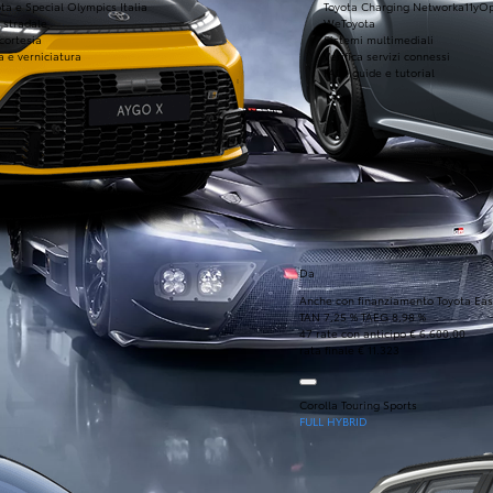
ta e Special Olympics Italia
Toyota Charging Network
a11yO
 stradale
WeToyota
 cortesia
Sistemi multimediali
a e verniciatura
Verifica servizi connessi
FAQ, guide e tutorial
Da
Anche con finanziamento Toyota Eas
TAN 7,25 % TAEG 8,98 %
47 rate con anticipo € 6.600,00
rata finale € 11.323
Corolla Touring Sports
FULL HYBRID