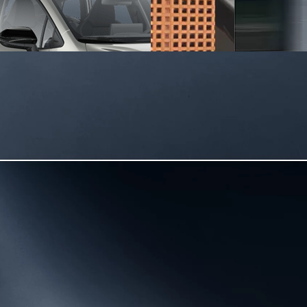
y Next da € 239 al mese