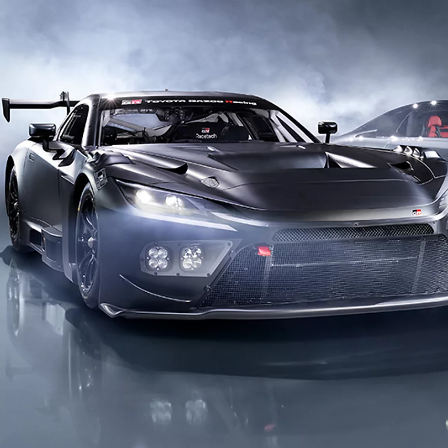
Corolla Cross
FULL HYBRID
anche in versione GR SPORT
Da