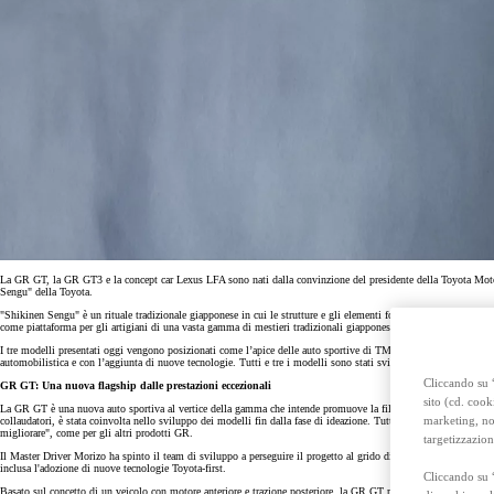
Anche con finanziamento Toyota Easy Next da € 239 al mese
TAN 7,25 % TAEG 8,38 %
47 rate con anticipo € 15.870,00
rata finale € 18.269
Toyota bZ4X Touring
FULL ELECTRIC
La GR GT, la GR GT3 e la concept car Lexus LFA sono nati dalla convinzione del presidente della Toyota Motor
Sengu" della Toyota.
"Shikinen Sengu" è un rituale tradizionale giapponese in cui le strutture e gli elementi fondamentali di un santuar
come piattaforma per gli artigiani di una vasta gamma di mestieri tradizionali giapponesi - tra cui architetti, fabb
I tre modelli presentati oggi vengono posizionati come l’apice delle auto sportive di TMC, sulle orme della 
automobilistica e con l’aggiunta di nuove tecnologie. Tutti e tre i modelli sono stati sviluppati insieme, second
Cliccando su “
GR GT: Una nuova flagship dalle prestazioni eccezionali
sito (cd. cook
La GR GT è una nuova auto sportiva al vertice della gamma che intende promuove la filosofia del TGR di realizz
marketing, non
collaudatori, è stata coinvolta nello sviluppo dei modelli fin dalla fase di ideazione. Tutti gli aspetti dello svil
migliorare", come per gli altri prodotti GR.
targetizzazion
Il Master Driver Morizo ha spinto il team di sviluppo a perseguire il progetto al grido di "Voglio che vi impeg
inclusa l'adozione di nuove tecnologie Toyota-first.
Cliccando su 
Basato sul concetto di un veicolo con motore anteriore e trazione posteriore, la GR GT presenta un baricentro mo