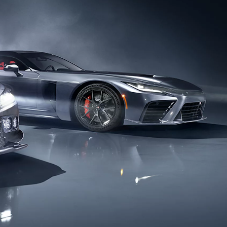
Promozioni
Scopri tutte le offerte
Richiedi appuntamen
Scarica brochure
Gamma Toyota Professional
Scopri i nostri veicoli commerciali.
Contattaci
Trova concessio