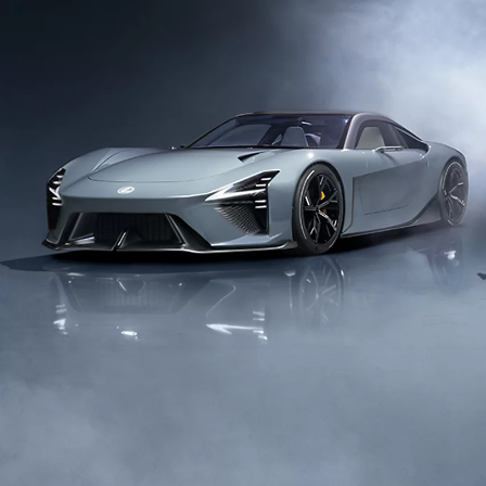
Prius Plug-in
PLUG-IN HYBRID
Da