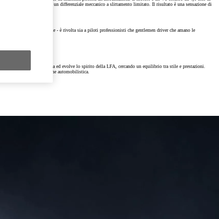
singolo motore elettrico e un differenziale meccanico a slittamento limitato. Il risultato è una sensazione di
viluppo di veicoli di serie - è rivolta sia a piloti professionisti che gentlemen driver che amano le
R GT.
i della serie GT3.
y Next da € 309 al mese
ter Driver Morizo. Eredita ed evolve lo spirito della LFA, cercando un equilibrio tra stile e prestazioni.
re il futuro della produzione automobilistica.
ziativa. Per maggiori dettagli sulle offerte in corso
clicca qui
.