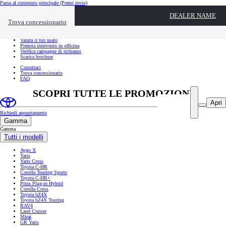
Passa al contenuto principale
(Premi invio)
Link utili
DEALER NAME
Chiudi overlay
Trova concessionario
Link utili
Richiedi appuntamento
Valuta il tuo usato
Prenota intervento in officina
Verifica campagne di richiamo
Scarica brochure
Contattaci
Trova concessionario
FAQ
SCOPRI TUTTE LE PROMOZIONI
Apri
Richiedi appuntamento
Gamma
Gamma
Tutti i modelli
Aygo X
Yaris
Yaris Cross
Toyota C-HR
Corolla Touring Sports
Toyota C-HR+
Prius Plug-in Hybrid
Corolla Cross
Toyota bZ4X
Toyota bZ4X Touring
RAV4
Land Cruiser
Mirai
GR Yaris