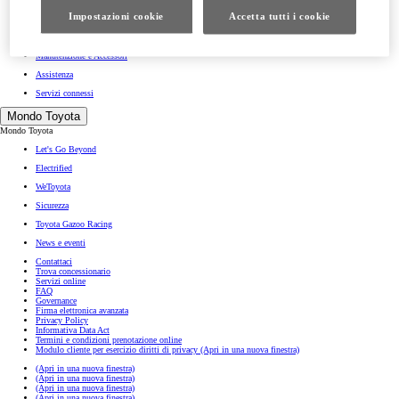
Impostazioni cookie
Accetta tutti i cookie
Prenota intervento in officina
WeToyota Service
Manutenzione e Accessori
Assistenza
Servizi connessi
Mondo Toyota
Mondo Toyota
Let's Go Beyond
Electrified
WeToyota
Sicurezza
Toyota Gazoo Racing
News e eventi
Contattaci
Trova concessionario
Servizi online
FAQ
Governance
Firma elettronica avanzata
Privacy Policy
Informativa Data Act
Termini e condizioni prenotazione online
Modulo cliente per esercizio diritti di privacy
(Apri in una nuova finestra)
(Apri in una nuova finestra)
(Apri in una nuova finestra)
(Apri in una nuova finestra)
(Apri in una nuova finestra)