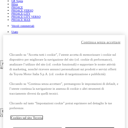
GR Supra
Hilux
PROACE
PROACE VERSO
PROACE CITY
PROACE CITY VERSO
PROACE MAX
Veicoli commerciali
Usato
Promozioni
Continua senza accettare
Richiedi appuntamento
Prenota test drive
Cliccando su “Accetta tutti i cookie”, l’utente accetta di memorizzare i cookie sul
Scarica una brochure
dispositivo per migliorare la navigazione del sito (cd. cookie di performance),
Acquista la tua Toyota
analizzare l’utilizzo del sito (cd. cookie funzionali) e supportare le nostre attività
Acquista la tua Toyota
di marketing, nonché ricevere annunci personalizzati sui prodotti e servizi offerti
da Toyota Motor Italia S.p.A. (cd. cookie di targetizzazione e pubblicità).
Configura
Valuta il tuo usato
Cliccando su “Continua senza accettare”, permangono le impostazioni di default, e
Finanziamento
l’utente continua la navigazione in assenza di cookie o altri strumenti di
Toyota Easy Move
tracciamento diversi da quelli tecnici.
Noleggio a lungo termine
Cliccando sul tasto “Impostazioni cookie” potrai esprimere nel dettaglio le tue
WeToyota Insurance
preferenze.
Clienti
Clienti
Cookies sul sito Toyota
Garanzia Toyota Relax Plus
Calcola tagliando