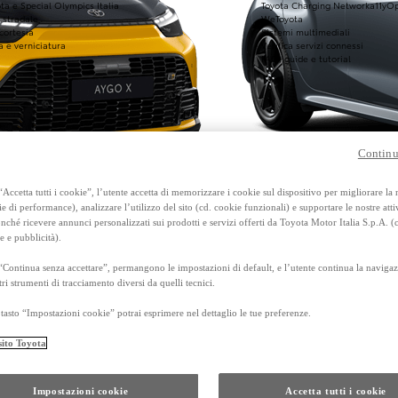
ta e Special Olympics Italia
Toyota Charging Network
a11yO
 stradale
WeToyota
 cortesia
Sistemi multimediali
a e verniciatura
Verifica servizi connessi
FAQ, guide e tutorial
Continu
Accetta tutti i cookie”, l’utente accetta di memorizzare i cookie sul dispositivo per migliorare la
ie di performance), analizzare l’utilizzo del sito (cd. cookie funzionali) e supportare le nostre attiv
Da
ché ricevere annunci personalizzati sui prodotti e servizi offerti da Toyota Motor Italia S.p.A. (
e e pubblicità).
Anche con finanziamento Toyota Eas
TAN 7,25 % TAEG 8,98 %
“Continua senza accettare”, permangono le impostazioni di default, e l’utente continua la navigaz
47 rate con anticipo € 6.600,00
rata finale € 11.323
tri strumenti di tracciamento diversi da quelli tecnici.
tasto “Impostazioni cookie” potrai esprimere nel dettaglio le tue preferenze.
Corolla Touring Sports
FULL HYBRID
sito Toyota
Impostazioni cookie
Accetta tutti i cookie