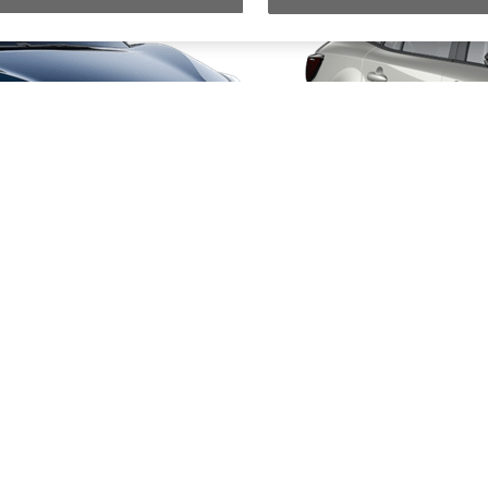
Da
Anche con finanziamento Toyota Eas
TAN 7,75 % TAEG 9,20 %
47 rate con anticipo € 12.860,00
rata finale € 12.780