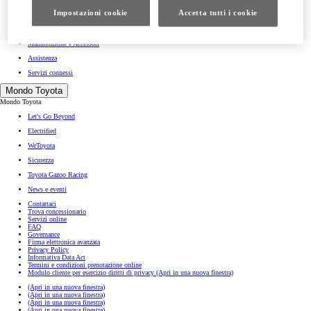
Impostazioni cookie
Accetta tutti i cookie
Prenota intervento in officina
WeToyota Service
Manutenzione e Accessori
Assistenza
Servizi connessi
Mondo Toyota
Mondo Toyota
Let's Go Beyond
Electrified
WeToyota
Sicurezza
Toyota Gazoo Racing
News e eventi
Contattaci
Trova concessionario
Servizi online
FAQ
Governance
Firma elettronica avanzata
Privacy Policy
Informativa Data Act
Termini e condizioni prenotazione online
Modulo cliente per esercizio diritti di privacy
(Apri in una nuova finestra)
(Apri in una nuova finestra)
(Apri in una nuova finestra)
(Apri in una nuova finestra)
(Apri in una nuova finestra)