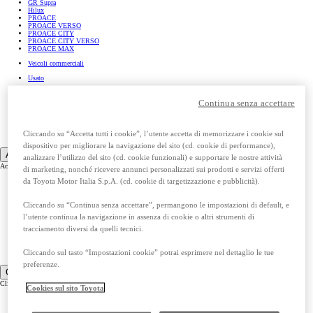
GR Supra
Hilux
PROACE
PROACE VERSO
PROACE CITY
PROACE CITY VERSO
PROACE MAX
Veicoli commerciali
Usato
Promozioni
Continua senza accettare
Richiedi appuntamento
Prenota test drive
Cliccando su “Accetta tutti i cookie”, l’utente accetta di memorizzare i cookie sul
Scarica una brochure
dispositivo per migliorare la navigazione del sito (cd. cookie di performance),
Acquista la tua Toyota
analizzare l’utilizzo del sito (cd. cookie funzionali) e supportare le nostre attività
Acquista la tua Toyota
di marketing, nonché ricevere annunci personalizzati sui prodotti e servizi offerti
da Toyota Motor Italia S.p.A. (cd. cookie di targetizzazione e pubblicità).
Configura
Valuta il tuo usato
Cliccando su “Continua senza accettare”, permangono le impostazioni di default, e
Finanziamento
l’utente continua la navigazione in assenza di cookie o altri strumenti di
Toyota Easy Move
tracciamento diversi da quelli tecnici.
Noleggio a lungo termine
Cliccando sul tasto “Impostazioni cookie” potrai esprimere nel dettaglio le tue
WeToyota Insurance
preferenze.
Clienti
Clienti
Cookies sul sito Toyota
Garanzia Toyota Relax Plus
Calcola tagliando