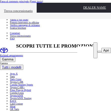
Passa al contenuto principale
(Premi invio)
Link utili
DEALER NAME
Chiudi overlay
Trova concessionario
Link utili
Richiedi appuntamento
Valuta il tuo usato
Prenota intervento in officina
Verifica campagne di richiamo
Scarica brochure
Contattaci
Trova concessionario
FAQ
SCOPRI TUTTE LE PROMOZIONI
Apri
Richiedi appuntamento
Gamma
Gamma
Tutti i modelli
Aygo X
Yaris
Yaris Cross
Toyota C-HR
Corolla Touring Sports
Toyota C-HR+
Prius Plug-in Hybrid
Corolla Cross
Toyota bZ4X
Toyota bZ4X Touring
RAV4
Land Cruiser
Mirai
GR Yaris