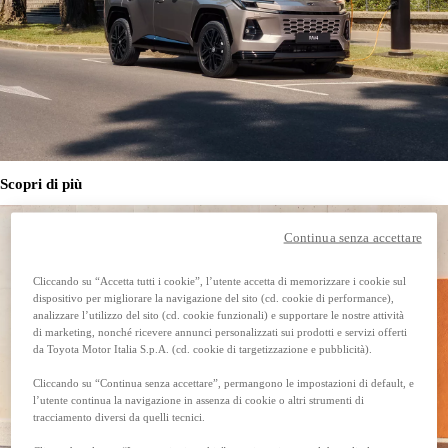
Scopri di più
Continua senza accettare
Cliccando su “Accetta tutti i cookie”, l’utente accetta di memorizzare i cookie sul
dispositivo per migliorare la navigazione del sito (cd. cookie di performance),
analizzare l’utilizzo del sito (cd. cookie funzionali) e supportare le nostre attività
di marketing, nonché ricevere annunci personalizzati sui prodotti e servizi offerti
da Toyota Motor Italia S.p.A. (cd. cookie di targetizzazione e pubblicità).
Cliccando su “Continua senza accettare”, permangono le impostazioni di default, e
l’utente continua la navigazione in assenza di cookie o altri strumenti di
tracciamento diversi da quelli tecnici.