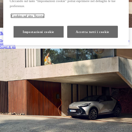
Cliccando sul tasto “Impostazioni cookie” potrai esprimere nel dettaglio le tue
preferenze.
Cookies sul sito Toyota
Impostazioni cookie
Accetta tutti i cookie
Tutto sull'ibrido
Toyota Full Hybrid: Scopri i principali motivi che rendono le auto ibride Toyota la scelta inevitabile verso la
sostenibilità.
Scopri di più