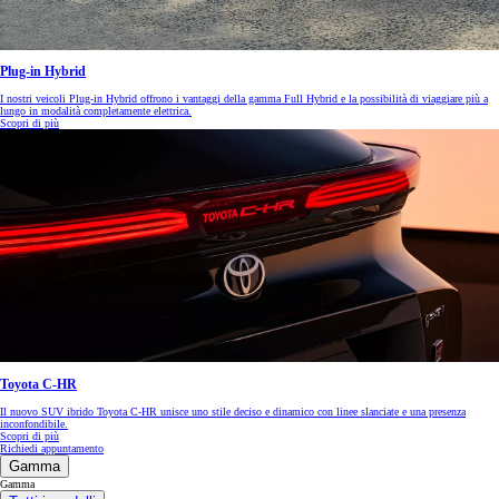
Plug-in Hybrid
I nostri veicoli Plug-in Hybrid offrono i vantaggi della gamma Full Hybrid e la possibilità di viaggiare più a
lungo in modalità completamente elettrica.
Scopri di più
Toyota C-HR
Il nuovo SUV ibrido Toyota C-HR unisce uno stile deciso e dinamico con linee slanciate e una presenza
inconfondibile.
Scopri di più
Richiedi appuntamento
Gamma
Gamma