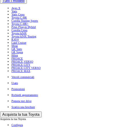
Tutti i modelli
Aygo X
Yaris
Yaris Cross
Toyota C-HR
Corolla Touring Sports
Toyota C-HR+
Prius Plug-in Hybrid
Corolla Cross
Toyota bZ4X
Toyota bZ4X Touring
RAV4
Land Cruiser
Mirai
GR Yaris
GR Supra
Hilux
PROACE
PROACE VERSO
PROACE CITY
PROACE CITY VERSO
PROACE MAX
Veicoli commerciali
Usato
Promozioni
Richiedi appuntamento
Prenota test drive
Scarica una brochure
Acquista la tua Toyota
Acquista la tua Toyota
Configura