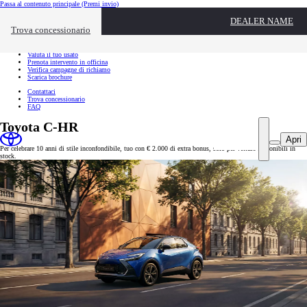
Passa al contenuto principale
(Premi invio)
Link utili
DEALER NAME
Chiudi overlay
Trova concessionario
Link utili
Richiedi appuntamento
Valuta il tuo usato
Prenota intervento in officina
Verifica campagne di richiamo
Scarica brochure
Contattaci
Trova concessionario
FAQ
Toyota C-HR
Apri
Per celebrare 10 anni di stile inconfondibile, tuo con € 2.000 di extra bonus, solo per vetture disponibili in
stock.