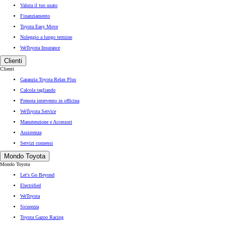
Valuta il tuo usato
Finanziamento
Toyota Easy Move
Noleggio a lungo termine
WeToyota Insurance
Clienti
Clienti
Garanzia Toyota Relax Plus
Calcola tagliando
Prenota intervento in officina
WeToyota Service
Manutenzione e Accessori
Assistenza
Servizi connessi
Mondo Toyota
Mondo Toyota
Let's Go Beyond
Electrified
WeToyota
Sicurezza
Toyota Gazoo Racing