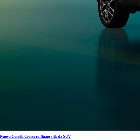
Nuova Corolla Cross: raffinato stile da SUV