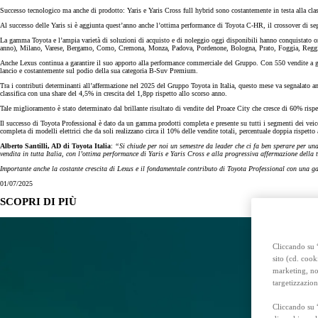
Anche con finanziamento Toyota Easy Next da € 239 al mese
Successo tecnologico ma anche di prodotto: Yaris e Yaris Cross full hybrid sono costantemente in testa alla clas
TAN 7,25 % TAEG 8,38 %
Al successo delle Yaris si è aggiunta quest’anno anche l’ottima performance di Toyota C-HR, il crossover di se
47 rate con anticipo € 15.870,00
rata finale € 18.269
La gamma Toyota e l’ampia varietà di soluzioni di acquisto e di noleggio oggi disponibili hanno conquistato orma
anno), Milano, Varese, Bergamo, Como, Cremona, Monza, Padova, Pordenone, Bologna, Prato, Foggia, Reggio
Anche Lexus continua a garantire il suo apporto alla performance commerciale del Gruppo. Con 550 vendite a gi
lancio e costantemente sul podio della sua categoria B-Suv Premium.
Toyota bZ4X Touring
Tra i contributi determinanti all’affermazione nel 2025 del Gruppo Toyota in Italia, questo mese va segnalato a
FULL ELECTRIC
classifica con una share del 4,5% in crescita del 1,8pp rispetto allo scorso anno.
Tale miglioramento è stato determinato dal brillante risultato di vendite del Proace City che cresce di 60% rispe
Il successo di Toyota Professional è dato da un gamma prodotti completa e presente su tutti i segmenti dei v
completa di modelli elettrici che da soli realizzano circa il 10% delle vendite totali, percentuale doppia rispetto
Alberto Santilli, AD di Toyota Italia
:
“Si chiude per noi un semestre da leader che ci fa ben sperare per una 
vendita in tutta Italia, con l’ottima performance di Yaris e Yaris Cross e alla progressiva affermazione della
Importante anche la costante crescita di Lexus e il fondamentale contributo di Toyota Professional con una g
01/07/2025
SCOPRI DI PIÙ
Cliccando su “
sito (cd. cook
marketing, non
targetizzazion
Cliccando su 