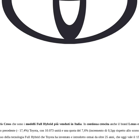
Corolla Cross
FULL HYBRID
anche in versione GR SPORT
ris Cross
che sono i
modelli Full Hybrid più venduti in Italia
. In
continua crescita
anche il brand
Lexus e
no precedente (– 17,4%) Toyota, con 10.073 unità e una quota del 7,6% (incremento di 0,5pp rispetto allo scorso 
Da
sso della tecnologia Full Hybrid che Toyota ha inventato e introdotto ormai da oltre 25 anni, che oggi vale il 1