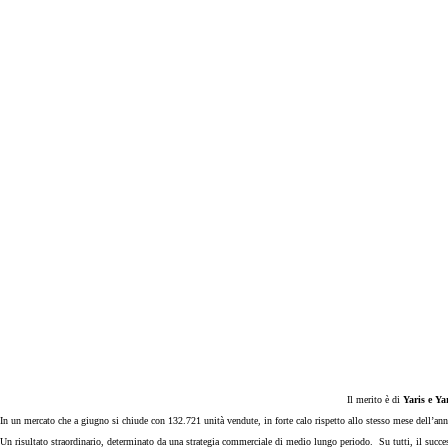
Prius Plug-in
PLUG-IN HYBRID
Il merito è di
Yaris e Ya
In un mercato che a giugno si chiude con 132.721 unità vendute, in forte calo rispetto allo stesso mese dell’an
Da
Un risultato straordinario, determinato da una strategia commerciale di medio lungo periodo. Su tutti, il succe