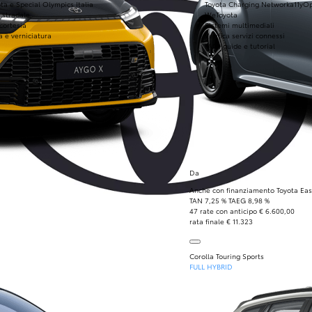
ta e Special Olympics Italia
Toyota Charging Network
a11yO
 stradale
WeToyota
 cortesia
Sistemi multimediali
a e verniciatura
Verifica servizi connessi
FAQ, guide e tutorial
Da
Anche con finanziamento Toyota Eas
TAN 7,25 % TAEG 8,98 %
47 rate con anticipo € 6.600,00
rata finale € 11.323
Corolla Touring Sports
FULL HYBRID