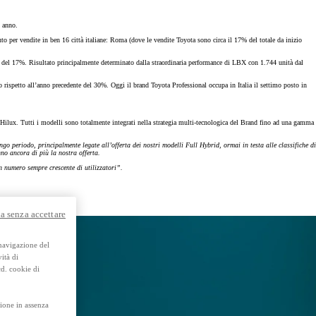
y Next da € 239 al mese
o anno.
o per vendite in ben 16 città italiane: Roma (dove le vendite Toyota sono circa il 17% del totale da inizio
a del 17%. Risultato principalmente determinato dalla straordinaria performance di LBX con 1.744 unità dal
rispetto all’anno precedente del 30%. Oggi il brand Toyota Professional occupa in Italia il settimo posto in
lux. Tutti i modelli sono totalmente integrati nella strategia multi-tecnologica del Brand fino ad una gamma
Usato Toyota Approved
Trova subito e prenota diret
go periodo, principalmente legate all’offerta dei nostri modelli Full Hybrid, ormai in testa alle classifiche di
te.
nno ancora di più la nostra offerta.
Scarica brochure
n numero sempre crescente di utilizzatori”.
a senza accettare
 navigazione del
ità di
cd. cookie di
ione in assenza