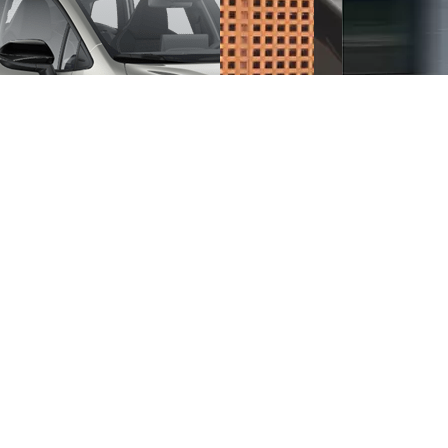
y Next da € 239 al mese