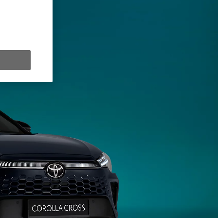
y Next da € 309 al mese
ziativa. Per maggiori dettagli sulle offerte in corso
clicca qui
.