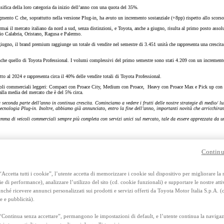
Anche con finanziamento Toyota Eas
sifica della loro categoria da inizio dell’anno con una quota del 35%.
TAN 7,75 % TAEG 8,95 %
gmento C che, soprattutto nella versione Plug-in, ha avuto un incremento sostanziale (+8pp) rispetto allo scors
47 rate con anticipo € 13.560,00
i il mercato italiano da nord a sud, senza distinzioni, e Toyota, anche a giugno, risulta al primo posto assolut
rata finale € 17.897
 Calabria, Oristano, Ragusa e Palermo.
ugno, il brand premium raggiunge un totale di vendite nel semestre di 3.451 unità che rappresenta una crescit
RAV4
nche quello di Toyota Professional. I volumi complessivi del primo semestre sono stati 4.209 con un incremento 
FULL HYBRID E PLUG-IN HYBRID
tto al 2024 e rappresenta circa il 40% delle vendite totali di Toyota Professional.
eicoli commerciali leggeri: Compact con Proace City, Medium con Proace, Heavy con Proace Max e Pick up con Hi
 alla media del mercato che è del 5% circa.
seconda parte dell’anno in continua crescita. Cominciamo a vedere i frutti delle nostre strategie di medio/ lun
 tecnologia Plug-in. Inoltre, abbiamo già annunciato, entro la fine dell’anno, importanti novità che arricchira
amma di veicoli commerciali sempre più completa con servizi unici sul mercato, tale da essere apprezzata da u
Continu
Accetta tutti i cookie”, l’utente accetta di memorizzare i cookie sul dispositivo per migliorare la
ie di performance), analizzare l’utilizzo del sito (cd. cookie funzionali) e supportare le nostre attiv
ché ricevere annunci personalizzati sui prodotti e servizi offerti da Toyota Motor Italia S.p.A. (
e e pubblicità).
“Continua senza accettare”, permangono le impostazioni di default, e l’utente continua la navigaz