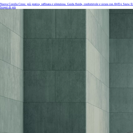
Nuova Corolla Cross: più pratica, raffinata e silenziosa. Guida fluida, confortevole e sicura con AWD-i Snow Ext
Scopri di più