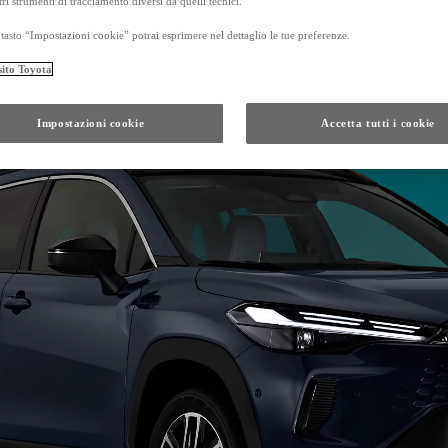
tri strumenti di tracciamento diversi da quelli tecnici.
tasto “Impostazioni cookie” potrai esprimere nel dettaglio le tue preferenze.
sito Toyota
Da
Anche con finanziamento Toyota Eas
TAN 7,75 % TAEG 8,79 %
Impostazioni cookie
Accetta tutti i cookie
47 rate con anticipo € 17.050,00
rata finale € 21.201
GR Yaris
Da
PROACE CITY
ANCHE IN VERSIONE ELECTRIC
Da € 16.300 (IVA esclusa)
PROACE
ANCHE IN VERSIONE ELECTRIC
Da € 21.000 (IVA esclusa)
e di un autoveicolo posseduto da almeno 5 mesi, presso i concessionari che aderiscono all'ini