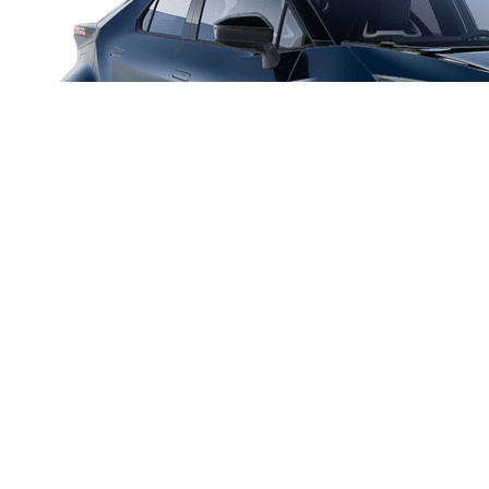
Da
Anche con finanziamento Toyota Easy Next da € 199 al mese
TAN 7,25 % TAEG 8,49 %
47 rate con anticipo € 9.760,00
rata finale € 16.643