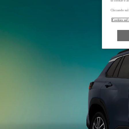
di cookie o al
Cliccando sul 
Cookies sul 
Da
Anche con finanziamento Toyota Easy Next da € 399 al mese
TAN 7,25 % TAEG 8,31 %
47 rate con anticipo € 18.540,00
rata finale € 16.131
Mirai
ZERO EMISSIONI, SOLO GOCCE D'ACQUA
Hilux
MILD HYBRID E FULL ELECTRIC
Da € 36.400 (IVA esclusa)
PROACE MAX
ANCHE IN VERSIONE ELECTRIC
Da € 23.500 (IVA esclusa)
I prezzi mostrati sono prezzi promozionali validi con Bonus Toyota.
Prezzi promozionali validi fino al 31/08/2026 validi in caso di permuta o rottamazion