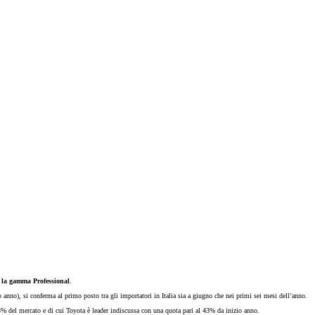
Promozioni
Scopri tutte le offerte
Richiedi appuntamen
Scarica brochure
Gamma Toyota Professional
Scopri i nostri veicoli commerciali.
Contattaci
Trova concessio
 la gamma Professional
.
anno), si conferma al primo posto tra gli importatori in Italia sia a giugno che nei primi sei mesi dell’anno.
3% del mercato e di cui Toyota è leader indiscussa con una quota pari al 43% da inizio anno.