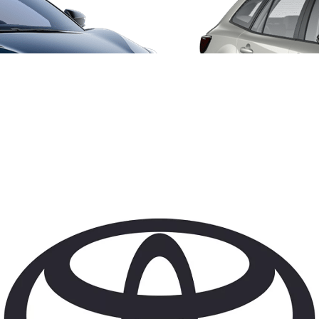
Da
Anche con finanziamento Toyota Eas
TAN 7,75 % TAEG 9,20 %
47 rate con anticipo € 12.860,00
rata finale € 12.780