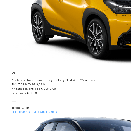
Tyre Park
Toyo
Assistenza
Vettura di
Carrozzeri
Da
Anche con finanziamento Toyota Easy Next da € 119 al mese
TAN 7,25 % TAEG 9,23 %
47 rate con anticipo € 6.340,00
rata finale € 9550
Toyota C-HR
FULL HYBRID E PLUG-IN HYBRID