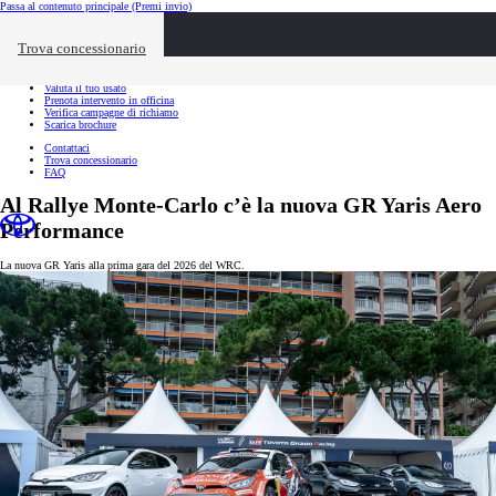
Passa al contenuto principale
(Premi invio)
Link utili
Chiudi overlay
Trova concessionario
Link utili
Richiedi appuntamento
Valuta il tuo usato
Prenota intervento in officina
Verifica campagne di richiamo
Scarica brochure
Contattaci
Trova concessionario
FAQ
Al Rallye Monte-Carlo c’è la nuova GR Yaris Aero
Performance
La nuova GR Yaris alla prima gara del 2026 del WRC.