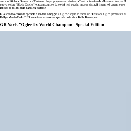
con modifiche all'interno e all'esterno che propongono un design raffinato e funzionale allo stesso tempo. Il
nuovo colore "Black Gravite" è accompagnato da cerchi neri opachi, mentre dettagli interni ed esterni sono
ispirati ai colori della bandiera francese.
È la seconda edizione speciale a rendere omaggio a Ogier e segue le tracce dell'Edizione Ogier, presentata al
Rallye Monte-Carlo 2024 accanto alla versione speciale dedicata a Kalle Rovanperä.
GR Yaris "Ogier 9x World Champion" Special Edition