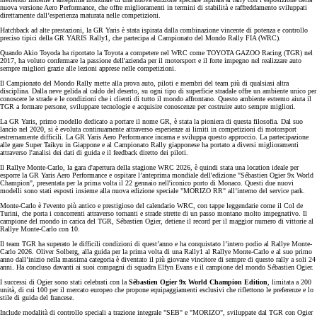
nuova versione Aero Performance, che offre miglioramenti in termini di stabilità e raffreddamento sviluppati
direttamente dall’esperienza maturata nelle competizioni.
Hatchback ad alte prestazioni, la GR Yaris è stata ispirata dalla combinazione vincente di potenza e controllo
preciso tipici della GR YARIS Rally1, che partecipa al Campionato del Mondo Rally FIA (WRC).
Quando Akio Toyoda ha riportato la Toyota a competere nel WRC come TOYOTA GAZOO Racing (TGR) nel
2017, ha voluto confermare la passione dell'azienda per il motorsport e il forte impegno nel realizzare auto
sempre migliori grazie alle lezioni apprese nelle competizioni.
Il Campionato del Mondo Rally mette alla prova auto, piloti e membri del team più di qualsiasi altra
disciplina. Dalla neve gelida al caldo del deserto, su ogni tipo di superficie stradale offre un ambiente unico per
conoscere le strade e le condizioni che i clienti di tutto il mondo affrontano. Questo ambiente estremo aiuta il
TGR a formare persone, sviluppare tecnologie e acquisire conoscenze per costruire auto sempre migliori.
La GR Yaris, primo modello dedicato a portare il nome GR, è stata la pioniera di questa filosofia. Dal suo
lancio nel 2020, si è evoluta continuamente attraverso esperienze ai limiti in competizioni di motorsport
estremamente difficili. La GR Yaris Aero Performance incarna e sviluppa questo approccio. La partecipazione
alle gare Super Taikyu in Giappone e al Campionato Rally giapponese ha portato a diversi miglioramenti
attraverso l'analisi dei dati di guida e il feedback diretto dei piloti.
Il Rallye Monte-Carlo, la gara d'apertura della stagione WRC 2026, è quindi stata una location ideale per
esporre la GR Yaris Aero Performance e ospitare l’anteprima mondiale dell'edizione "Sébastien Ogier 9x World
Champion", presentata per la prima volta il 22 gennaio nell'iconico porto di Monaco. Questi due nuovi
modelli sono stati esposti insieme alla nuova edizione speciale "MORIZO RR" all’interno del service park.
Monte-Carlo è l'evento più antico e prestigioso del calendario WRC, con tappe leggendarie come il Col de
Turini, che porta i concorrenti attraverso tornanti e strade strette di un passo montano molto impegnativo. Il
campione del mondo in carica del TGR, Sébastien Ogier, detiene il record per il maggior numero di vittorie al
Rallye Monte-Carlo con 10.
Il team TGR ha superato le difficili condizioni di quest’anno e ha conquistato l’intero podio al Rallye Monte-
Carlo 2026. Oliver Solberg, alla guida per la prima volta di una Rally1 al Rallye Monte-Carlo e al suo primo
anno dall’inizio nella massima categoria è diventato il più giovane vincitore di sempre di questo rally a soli 24
anni. Ha concluso davanti ai suoi compagni di squadra Elfyn Evans e il campione del mondo Sébastien Ogier.
I successi di Ogier sono stati celebrati con la
Sébastien Ogier 9x World Champion Edition
, limitata a 200
unità, di cui 100 per il mercato europeo che propone equipaggiamenti esclusivi che riflettono le preferenze e lo
stile di guida del francese.
Include modalità di controllo speciali a trazione integrale "SEB" e "MORIZO", sviluppate dal TGR con Ogier